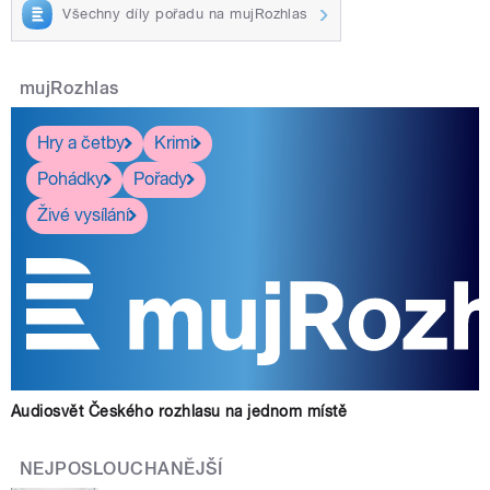
Všechny díly pořadu na mujRozhlas
mujRozhlas
Hry a četby
Krimi
Pohádky
Pořady
Živé vysílání
Audiosvět Českého rozhlasu na jednom místě
NEJPOSLOUCHANĚJŠÍ