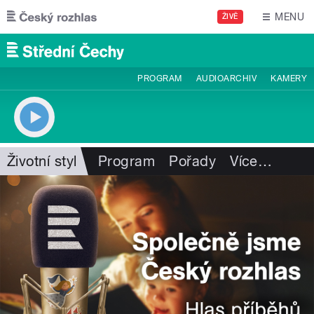
Přejít k hlavnímu obsahu
MENU
ŽIVĚ
PROGRAM
AUDIOARCHIV
KAMERY
Životní styl
Program
Pořady
Více
…