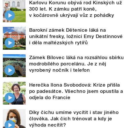
Karlovu Korunu obývá rod Kinských už
300 let. K zámku patří koně,
v kočárovně ukrývají vůz z pohádky
Barokní zámek Dětenice láká na
unikátní fresky, ložnici Emy Destinnové
i děla maltézských rytířů
Zámek Bílovec láká na rozsáhlou sbírku
modrobílého porcelánu. Je z něj
vyrobený nočník i telefon
Herečka Ilona Svobodová: Krize přišla
po padesátce. Všechno jsem opustila a
odjela do Francie
Díky čichu umíme vycítit i stav jiného
člověka. Jak čich trénovat a kdy je
výhoda necítit?