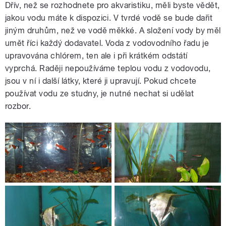
Dřív, než se rozhodnete pro akvaristiku, měli byste vědět,
jakou vodu máte k dispozici. V tvrdé vodě se bude dařit
jiným druhům, než ve vodě měkké. A složení vody by měl
umět říci každý dodavatel. Voda z vodovodního řadu je
upravována chlórem, ten ale i při krátkém odstátí
vyprchá. Raději nepoužíváme teplou vodu z vodovodu,
jsou v ní i další látky, které ji upravují. Pokud chcete
používat vodu ze studny, je nutné nechat si udělat
rozbor.