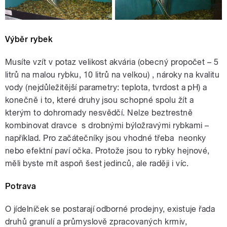
Výběr rybek
Musíte vzít v potaz velikost akvária (obecný propočet – 5
litrů na malou rybku, 10 litrů na velkou) , nároky na kvalitu
vody (nejdůležitější parametry: teplota, tvrdost a pH) a
konečně i to, které druhy jsou schopné spolu žít a
kterým to dohromady nesvědčí. Nelze beztrestně
kombinovat dravce s drobnými býložravými rybkami –
například. Pro začátečníky jsou vhodné třeba neonky
nebo efektní paví očka. Protože jsou to rybky hejnové,
měli byste mít aspoň šest jedinců, ale raději i víc.
Potrava
O jídelníček se postarají odborné prodejny, existuje řada
druhů granulí a průmyslově zpracovaných krmiv,