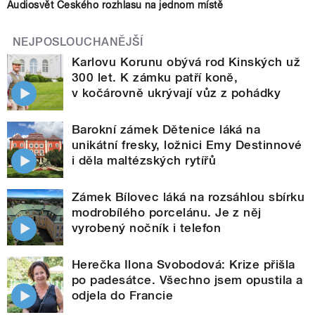
Audiosvět Českého rozhlasu na jednom místě
NEJPOSLOUCHANĚJŠÍ
Karlovu Korunu obývá rod Kinských už
300 let. K zámku patří koně,
v kočárovně ukrývají vůz z pohádky
Barokní zámek Dětenice láká na
unikátní fresky, ložnici Emy Destinnové
i děla maltézských rytířů
Zámek Bílovec láká na rozsáhlou sbírku
modrobílého porcelánu. Je z něj
vyrobený nočník i telefon
Herečka Ilona Svobodová: Krize přišla
po padesátce. Všechno jsem opustila a
odjela do Francie