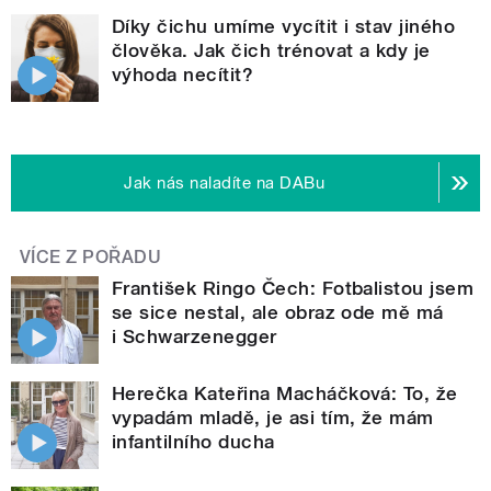
Díky čichu umíme vycítit i stav jiného
člověka. Jak čich trénovat a kdy je
výhoda necítit?
Jak nás naladíte na DABu
VÍCE Z POŘADU
František Ringo Čech: Fotbalistou jsem
se sice nestal, ale obraz ode mě má
i Schwarzenegger
Herečka Kateřina Macháčková: To, že
vypadám mladě, je asi tím, že mám
infantilního ducha