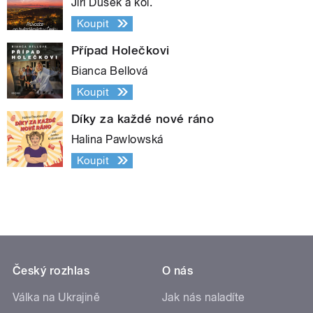
Jiří Dušek a kol.
Koupit
Případ Holečkovi
Bianca Bellová
Koupit
Díky za každé nové ráno
Halina Pawlowská
Koupit
Český rozhlas
O nás
Válka na Ukrajině
Jak nás naladíte