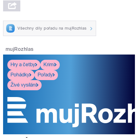
Všechny díly pořadu na mujRozhlas
mujRozhlas
Hry a četby
Krimi
Pohádky
Pořady
Živé vysílání