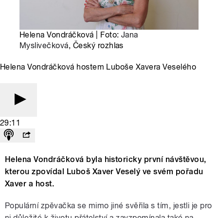
Helena Vondráčková | Foto:
Jana
Myslivečková
, Český rozhlas
Helena Vondráčková hostem Luboše Xavera Veselého
29:11
Helena Vondráčková byla historicky první návštěvou,
kterou zpovídal Luboš Xaver Veselý ve svém pořadu
Xaver a host.
Populární zpěvačka se mimo jiné svěřila s tím, jestli je pro
ni důležité k životu přátelství a zavzpomínala také na