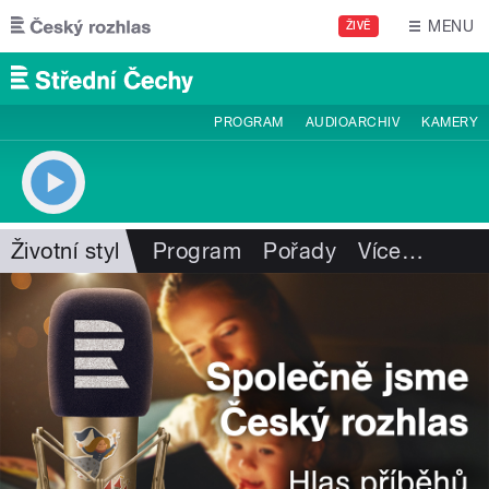
Přejít k hlavnímu obsahu
MENU
ŽIVĚ
PROGRAM
AUDIOARCHIV
KAMERY
Životní styl
Program
Pořady
Více
…