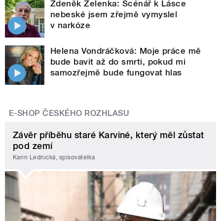
Zdeněk Zelenka: Scénář k Lásce
nebeské jsem zřejmě vymyslel
v narkóze
Helena Vondráčková: Moje práce mě
bude bavit až do smrti, pokud mi
samozřejmě bude fungovat hlas
E-SHOP ČESKÉHO ROZHLASU
Závěr příběhu staré Karviné, který měl zůstat
pod zemí
Karin Lednická, spisovatelka