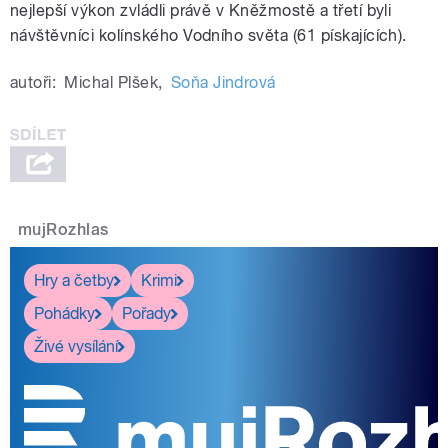
nejlepší výkon zvládli právě v Kněžmostě a třetí byli
pause
návštěvníci kolínského Vodního světa (61 pískajících).
autoři:
Michal Plšek
,
Soňa Jindrová
mujRozhlas
Hry a četby
Krimi
Pohádky
Pořady
Živé vysílání