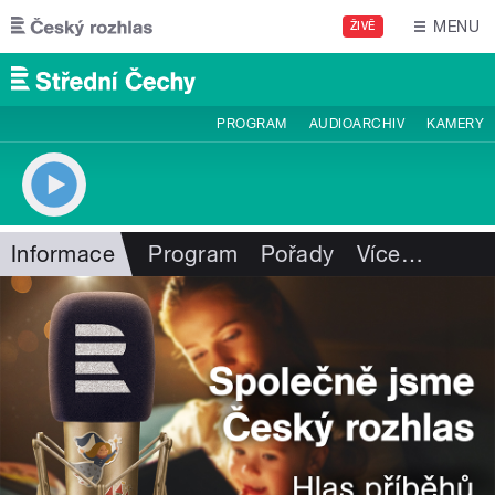
Přejít k hlavnímu obsahu
MENU
ŽIVĚ
PROGRAM
AUDIOARCHIV
KAMERY
Informace
Program
Pořady
Více
…