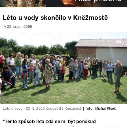
Léto u vody skončilo v Kněžmostě
23. srpen 2008
Léto u vody - 23. 8. 2008 Koupaliště Kněžmost
|
foto:
Michal Plšek
"Tento způsob léta zdá se mi být poněkud