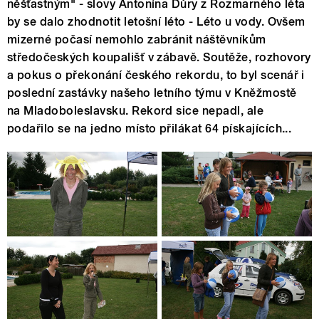
něšťastným" - slovy Antonína Důry z Rozmarného léta
by se dalo zhodnotit letošní léto - Léto u vody. Ovšem
mizerné počasí nemohlo zabránit náštěvníkům
středočeských koupališť v zábavě. Soutěže, rozhovory
a pokus o překonání českého rekordu, to byl scenář i
poslední zastávky našeho letního týmu v Kněžmostě
na Mladoboleslavsku. Rekord sice nepadl, ale
podařilo se na jedno místo přilákat 64 pískajících...