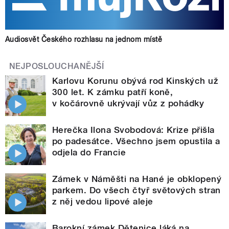
Audiosvět Českého rozhlasu na jednom místě
NEJPOSLOUCHANĚJŠÍ
Karlovu Korunu obývá rod Kinských už
300 let. K zámku patří koně,
v kočárovně ukrývají vůz z pohádky
Herečka Ilona Svobodová: Krize přišla
po padesátce. Všechno jsem opustila a
odjela do Francie
Zámek v Náměšti na Hané je obklopený
parkem. Do všech čtyř světových stran
z něj vedou lipové aleje
Barokní zámek Dětenice láká na