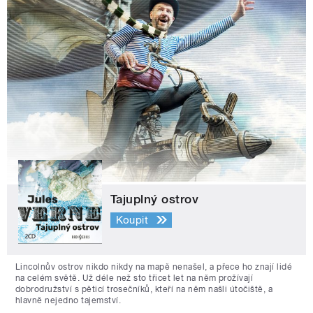
Tajuplný ostrov
Koupit
Lincolnův ostrov nikdo nikdy na mapě nenašel, a přece ho znají lidé
na celém světě. Už déle než sto třicet let na něm prožívají
dobrodružství s pěticí trosečníků, kteří na něm našli útočiště, a
hlavně nejedno tajemství.