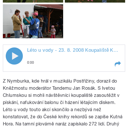
Léto u vody - 23. 8. 2008 Koupaliště
Kněžmost
0:00
Play /
Kněžmost
Léto u vody - 23. 8. 2008
Z Nymburka, kde hrál v muzikálu Postřižiny, dorazil do
Koupaliště
Kněžmostu moderátor Tandemu Jan Rosák. S Ivetou
Chlumskou si mohli návštěvníci koupaliště zasoutěžit v
pískání, nafukování balonu či házení létajícím diskem.
Léto u vody touto akcí skončilo a nezbývá než
konstatovat, že do České knihy rekordů se zapíše Kutná
Hora. Na tamní plovárně naráz zapískalo 272 lidí. Druhý