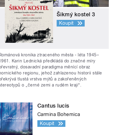
Šikmý kostel 3
Koupit
Románová kronika ztraceného města - léta 1945–
1961. Karin Lednická předkládá do značné míry
převratný, dosavadní paradigma měnící obraz
hornického regionu, jehož zahlazenou historii stále
překrývá tlustá vrstva mýtů a zakořeněných
stereotypů o „černé zemi a rudém kraji“.
Cantus lucis
Carmina Bohemica
Koupit