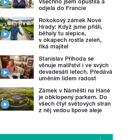
Všechno jsem opustila a
odjela do Francie
Rokokový zámek Nové
Hrady: Když jsme přišli,
běhaly tu slepice,
v okapech rostla zeleň,
říká majitel
Stanislav Příhoda se
věnuje malířství i ve svých
devadesáti letech. Předává
uměním lidem radost
Zámek v Náměšti na Hané
je obklopený parkem. Do
všech čtyř světových stran
z něj vedou lipové aleje