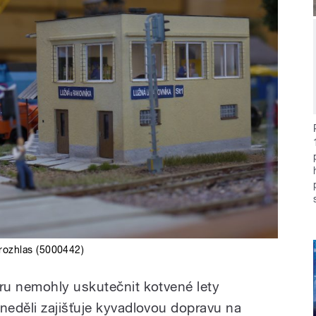
rozhlas (5000442)
tru nemohly uskutečnit
kotvené lety
eděli zajišťuje kyvadlovou dopravu na