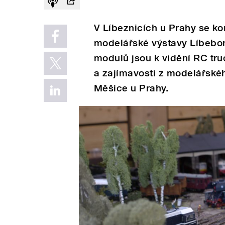
V Líbeznicích u Prahy se kon
modelářské výstavy Líbebo
modulů jsou k vidění RC tru
a zajímavosti z modelářské
Měšice u Prahy.