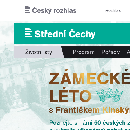
Přejít k hlavnímu obsahu
iRozhlas
Životní styl
Program
Pořady
A