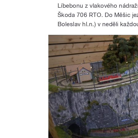
Líbebonu z vlakového nádraž
Škoda 706 RTO. Do Měšic jezd
Boleslav hl.n.) v neděli každ