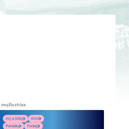
mujRozhlas
Hry a četby
Krimi
Pohádky
Pořady