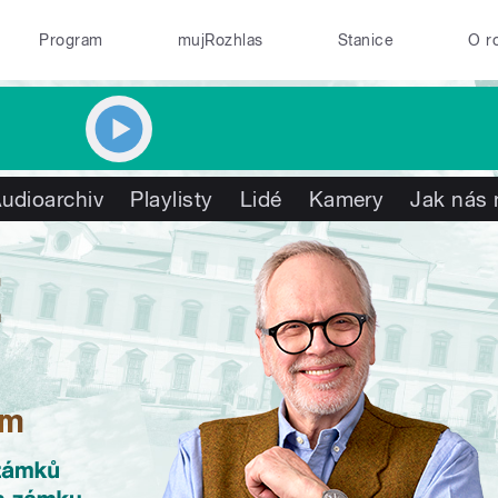
Program
mujRozhlas
Stanice
O r
udioarchiv
Playlisty
Lidé
Kamery
Jak nás 