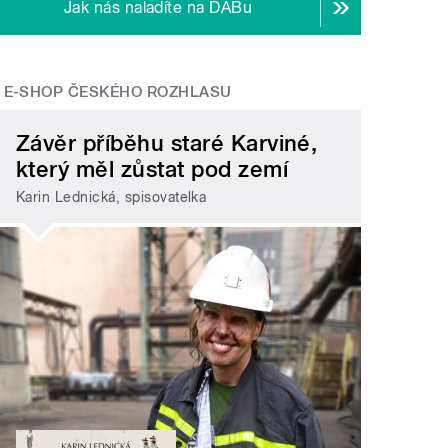
Jak nás naladíte na DABu
E-SHOP ČESKÉHO ROZHLASU
Závěr příběhu staré Karviné,
který měl zůstat pod zemí
Karin Lednická, spisovatelka