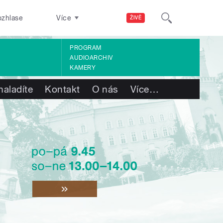
ozhlase
Více
ŽIVĚ
PROGRAM
AUDIOARCHIV
KAMERY
naladíte
Kontakt
O nás
Více
…