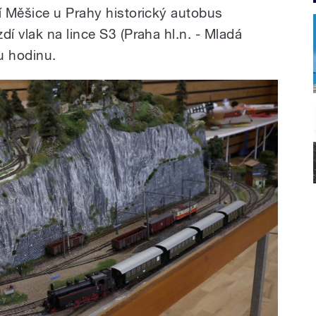
í Měšice u Prahy h
istorický autobus
í vlak na lince S3 (Praha hl.n. - Mladá
ou hodinu.