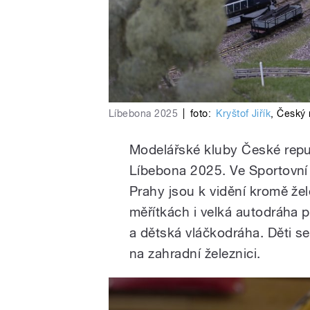
Líbebona 2025
|
foto:
Kryštof Jiřík
,
Český 
Modelářské kluby České repu
Líbebona 2025. Ve Sportovní
Prahy jsou k vidění kromě že
měřítkách i velká autodráha p
a dětská vláčkodráha. Děti 
na zahradní železnici.