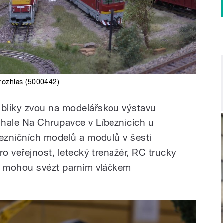
rozhlas (5000442)
bliky zvou na modelářskou výstavu
 hale Na Chrupavce v Líbeznicích u
lezničních modelů a modulů v šesti
ro veřejnost, letecký trenažér, RC trucky
se mohou svézt parním vláčkem