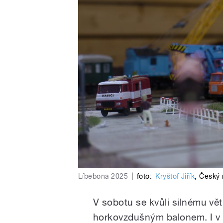
Líbebona 2025
|
foto:
Kryštof Jiřík
,
Český 
V sobotu se kvůli silnému vě
horkovzdušným balonem. I v n