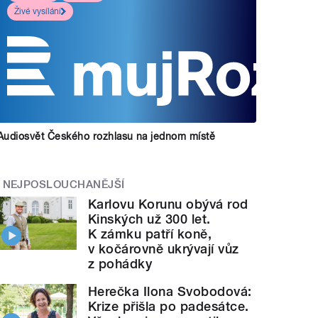
Živé vysílání
Audiosvět Českého rozhlasu na jednom místě
NEJPOSLOUCHANĚJŠÍ
Karlovu Korunu obývá rod
Kinských už 300 let.
K zámku patří koně,
v kočárovně ukrývají vůz
z pohádky
Herečka Ilona Svobodová:
Krize přišla po padesátce.