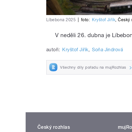
Líbebona 2025
|
foto:
Kryštof Jiřík
,
Český 
V neděli 26. dubna je Líbebo
autoři:
Kryštof Jiřík
,
Soňa Jindrová
Všechny díly pořadu na mujRozhlas
Český rozhlas
mujRo