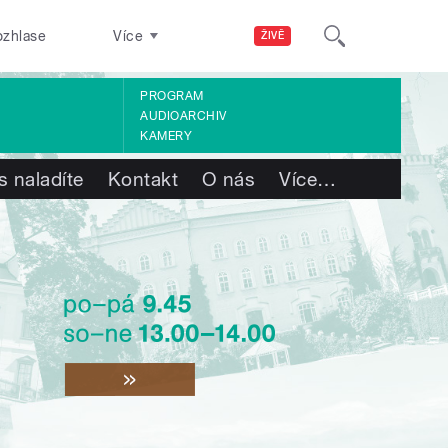
ozhlase
Více
ŽIVĚ
PROGRAM
AUDIOARCHIV
KAMERY
s naladíte
Kontakt
O nás
Více
…