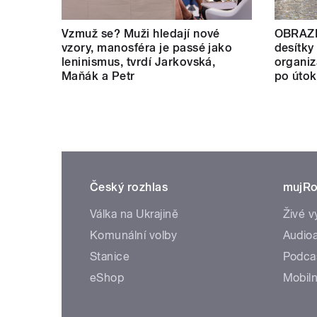
Vzmuž se? Muži hledají nové
OBRAZE
vzory, manosféra je passé jako
desítky 
leninismus, tvrdí Jarkovská,
organiz
Maňák a Petr
po útok
Český rozhlas
mujRo
Válka na Ukrajině
Živé v
Komunální volby
Audioa
Stanice
Podca
eShop
Mobiln