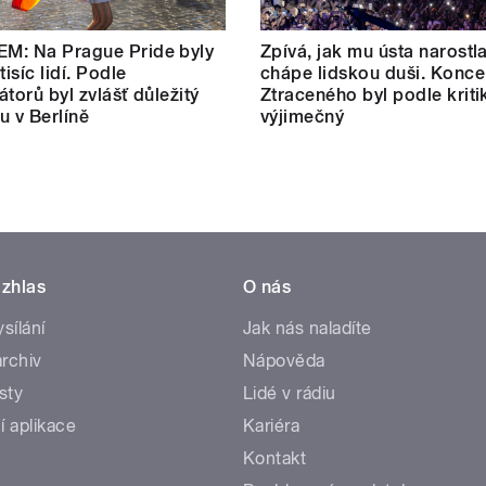
M: Na Prague Pride byly
Zpívá, jak mu ústa narostl
tisíc lidí. Podle
chápe lidskou duši. Konce
átorů byl zvlášť důležitý
Ztraceného byl podle kriti
u v Berlíně
výjimečný
zhlas
O nás
ysílání
Jak nás naladíte
rchiv
Nápověda
sty
Lidé v rádiu
í aplikace
Kariéra
Kontakt