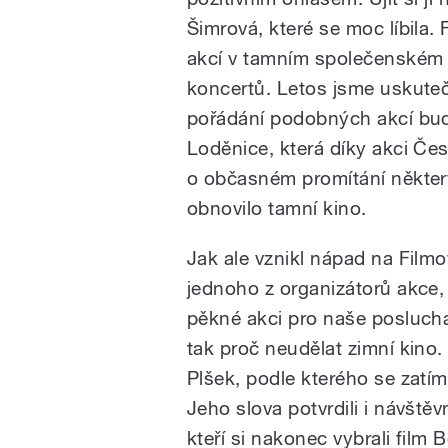
Šimrová, které se moc líbila.
akcí v tamním společenském 
/
koncertů. Letos jsme uskuteč
pořádání podobných akcí bude
Loděnice, která díky akci Če
o občasném promítání některý
obnovilo tamní kino.
Jak ale vznikl nápad na Film
pause
jednoho z organizátorů akce,
pěkné akci pro naše posluchače
tak proč neudělat zimní kino.
Plšek, podle kterého se zatím
Jeho slova potvrdili i návšt
kteří si nakonec vybrali film 