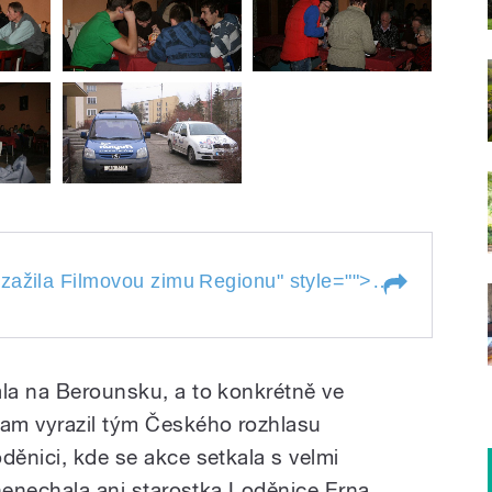
Loděnice na
zažila Filmovou zimu
Regionu
" style="">
u zažila Filmovou
Regionu
ala na Berounsku, a to konkrétně ve
kam vyrazil tým Českého rozhlasu
děnici, kde se akce setkala s velmi
i nenechala ani starostka Loděnice Erna