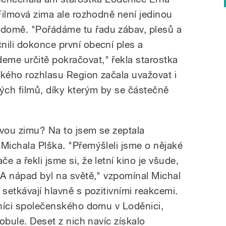
 Filmová zima ale rozhodně není jedinou
domě. "Pořádáme tu řadu zábav, plesů a
nili dokonce první obecní ples a
me určitě pokračovat," řekla starostka
ského rozhlasu Region začala uvažovat i
ch filmů, díky kterým by se částečně
ovou zimu? Na to jsem se zeptala
 Michala Plška. "Přemýšleli jsme o nějaké
 a řekli jsme si, že letní kino je všude,
 A nápad byl na světě," vzpomínal Michal
 setkávají hlavně s pozitivními reakcemi.
ěvníci společenského domu v Loděnici,
Bobule. Deset z nich navíc získalo