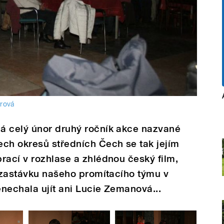
drová
á celý únor druhý ročník akce nazvané
ech okresů středních Čech se tak jejím
rací v rozhlase a zhlédnou český film,
í zastávku našeho promítacího týmu v
nechala ujít ani Lucie Zemanová...