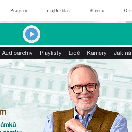
Program
mujRozhlas
Stanice
O r
Audioarchiv
Playlisty
Lidé
Kamery
Jak ná