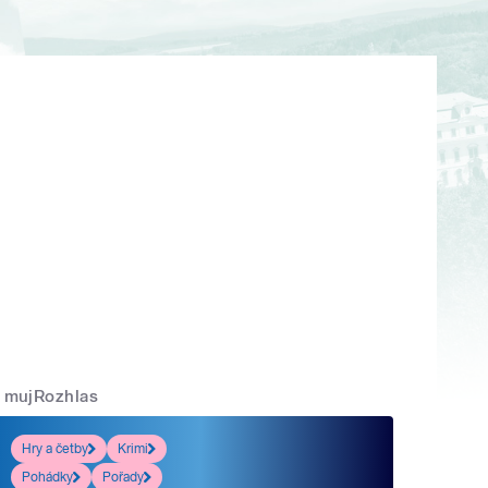
mujRozhlas
Hry a četby
Krimi
Pohádky
Pořady