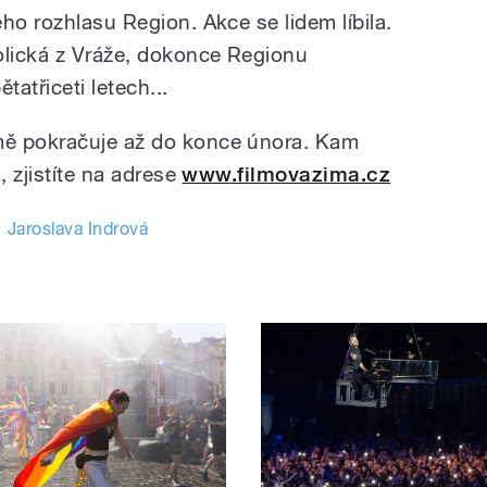
ho rozhlasu Region. Akce se lidem líbila.
olická z Vráže, dokonce Regionu
tatřiceti letech...
mě pokračuje až do konce února. Kam
, zjistíte na adrese
www.filmovazima.cz
Jaroslava Indrová