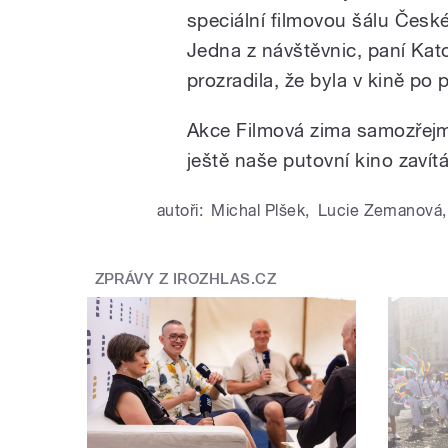
speciální filmovou šálu České
Jedna z návštěvnic, paní Kat
prozradila, že byla v kině po pě
Akce Filmová zima samozřej
ještě naše putovní kino zavítá
autoři:
Michal Plšek
,
Lucie Zemanová
,
ZPRÁVY Z IROZHLAS.CZ