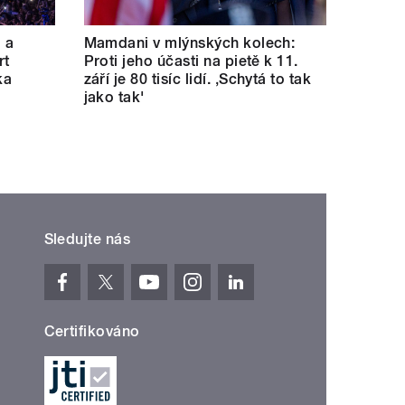
a a
Mamdani v mlýnských kolech:
rt
Proti jeho účasti na pietě k 11.
ka
září je 80 tisíc lidí. ‚Schytá to tak
jako tak'
Sledujte nás
Certifikováno