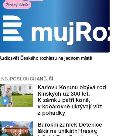
Živé vysílání
Audiosvět Českého rozhlasu na jednom místě
NEJPOSLOUCHANĚJŠÍ
Karlovu Korunu obývá rod
Kinských už 300 let.
K zámku patří koně,
v kočárovně ukrývají vůz
z pohádky
Barokní zámek Dětenice
láká na unikátní fresky,