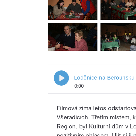
Loděnice na Berounsku 
0:00
Loděnice na Berounsk
Play
zimu
Filmová zima letos odstartov
Všeradicích. Třetím místem, 
Region, byl Kulturní dům v Lo
pozitivním ohlasem. Ujít si j