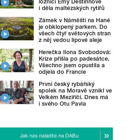
ložnici Emy Destinnové
i děla maltézských rytířů
Zámek v Náměšti na Hané
je obklopený parkem. Do
všech čtyř světových stran
z něj vedou lipové aleje
Herečka Ilona Svobodová:
Krize přišla po padesátce.
Všechno jsem opustila a
odjela do Francie
 Berounsku zažila Filmovou zimu
Regionu
" style="
První český rybářský
spolek na Moravě vznikl ve
Velkém Meziříčí. Dnes má
i svého Otu Pavla
Jak nás naladíte na DABu