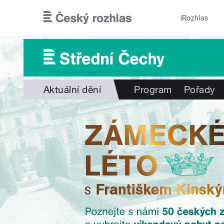
Přejít k hlavnímu obsahu
iRozhlas
Aktuální dění
Program
Pořady