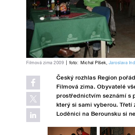
Filmová zima 2009
|
foto:
Michal Plšek
,
Jaroslava In
Český rozhlas Region pořád
Filmová zima. Obyvatelé vš
prostřednictvím seznámí s p
který si sami vyberou. Třet
Loděnici na Berounsku si ne