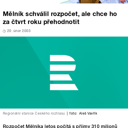
Mělník schválil rozpočet, ale chce ho
za čtvrt roku přehodnotit
20. únor 2003
Regionální stanice Českého rozhlasu
|
foto:
Aleš Vavřík
Rozpočet Mělníka letos počítá s příjmy 310 milionů