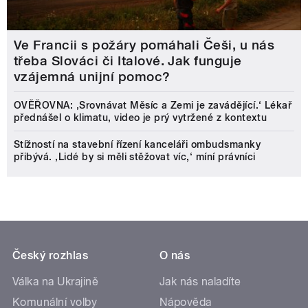
Ve Francii s požáry pomáhali Češi, u nás
třeba Slováci či Italové. Jak funguje
vzájemná unijní pomoc?
OVĚŘOVNA: ‚Srovnávat Měsíc a Zemi je zavádějící.‘ Lékař
přednášel o klimatu, video je prý vytržené z kontextu
Stížností na stavební řízení kanceláři ombudsmanky
přibývá. ‚Lidé by si měli stěžovat víc,‘ míní právníci
Český rozhlas
O nás
Válka na Ukrajině
Jak nás naladíte
Komunální volby
Nápověda