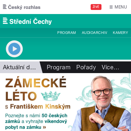
Přejít k hlavnímu obsahu
MENU
ŽIVĚ
PROGRAM
AUDIOARCHIV
KAMERY
Aktuální dění
Program
Pořady
Více
…