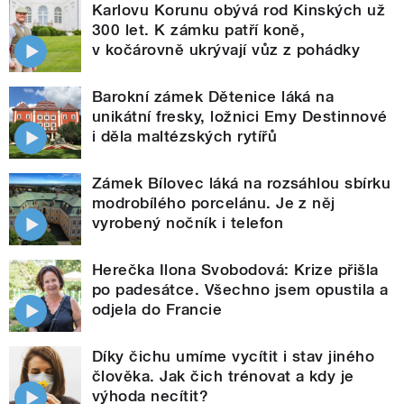
Karlovu Korunu obývá rod Kinských už
300 let. K zámku patří koně,
v kočárovně ukrývají vůz z pohádky
Barokní zámek Dětenice láká na
unikátní fresky, ložnici Emy Destinnové
i děla maltézských rytířů
Zámek Bílovec láká na rozsáhlou sbírku
modrobílého porcelánu. Je z něj
vyrobený nočník i telefon
Herečka Ilona Svobodová: Krize přišla
po padesátce. Všechno jsem opustila a
odjela do Francie
Díky čichu umíme vycítit i stav jiného
člověka. Jak čich trénovat a kdy je
výhoda necítit?