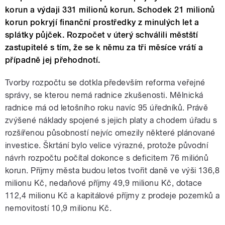
korun a výdaji 331 milionů korun. Schodek 21 milionů
korun pokryjí finanční prostředky z minulých let a
splátky půjček. Rozpočet v úterý schválili městští
zastupitelé s tím, že se k němu za tři měsíce vrátí a
případně jej přehodnotí.
Tvorby rozpočtu se dotkla především reforma veřejné
správy, se kterou nemá radnice zkušenosti. Mělnická
radnice má od letošního roku navíc 95 úředníků. Právě
zvýšené náklady spojené s jejich platy a chodem úřadu s
rozšířenou působností nejvíc omezily některé plánované
investice. Škrtání bylo velice výrazné, protože původní
návrh rozpočtu počítal dokonce s deficitem 76 miliónů
korun. Příjmy města budou letos tvořit daně ve výši 136,8
milionu Kč, nedaňové příjmy 49,9 milionu Kč, dotace
112,4 milionu Kč a kapitálové příjmy z prodeje pozemků a
nemovitostí 10,9 milionu Kč.