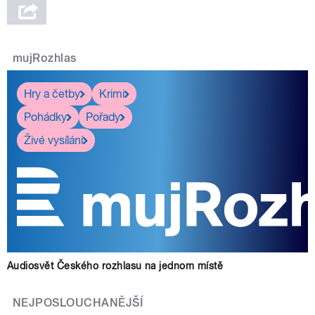
mujRozhlas
Hry a četby
Krimi
Pohádky
Pořady
Živé vysílání
Audiosvět Českého rozhlasu na jednom místě
NEJPOSLOUCHANĚJŠÍ