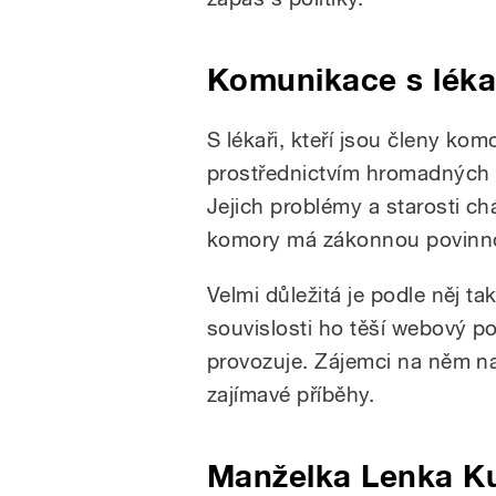
Komunikace s lékař
S lékaři, kteří jsou členy ko
prostřednictvím hromadných m
Jejich problémy a starosti ch
komory má zákonnou povinnos
Velmi důležitá je podle něj ta
souvislosti ho těší webový p
provozuje. Zájemci na něm na
zajímavé příběhy.
Manželka Lenka Kub