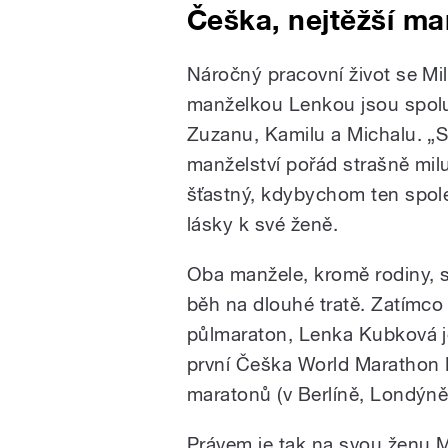
Češka, nejtěžší m
Náročný pracovní život se Mi
manželkou Lenkou jsou spolu u
Zuzanu, Kamilu a Michalu. „S
manželství pořád strašně milu
šťastný, kdybychom ten spole
lásky k své ženě.
Oba manžele, kromě rodiny, s
běh na dlouhé tratě. Zatímco
půlmaraton, Lenka Kubková je
první Češka World Marathon M
maratonů (v Berlíně, Londýně
Právem je tak na svou ženu M