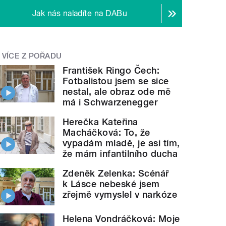
Jak nás naladíte na DABu
VÍCE Z POŘADU
František Ringo Čech:
Fotbalistou jsem se sice
nestal, ale obraz ode mě
má i Schwarzenegger
Herečka Kateřina
Macháčková: To, že
vypadám mladě, je asi tím,
že mám infantilního ducha
Zdeněk Zelenka: Scénář
k Lásce nebeské jsem
zřejmě vymyslel v narkóze
Helena Vondráčková: Moje