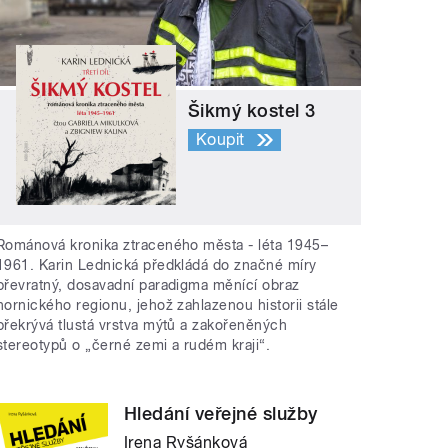
Šikmý kostel 3
Koupit
Románová kronika ztraceného města - léta 1945–
1961. Karin Lednická předkládá do značné míry
převratný, dosavadní paradigma měnící obraz
hornického regionu, jehož zahlazenou historii stále
překrývá tlustá vrstva mýtů a zakořeněných
stereotypů o „černé zemi a rudém kraji“.
Hledání veřejné služby
Irena Ryšánková