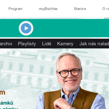
Program
mujRozhlas
Stanice
O r
archiv
Playlisty
Lidé
Kamery
Jak nás nalad