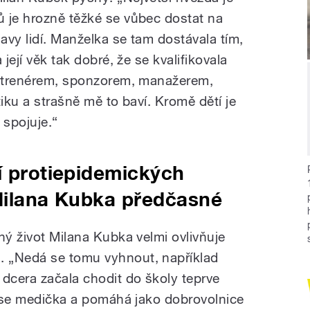
 je hrozně těžké se vůbec dostat na
davy lidí. Manželka se tam dostávala tím,
 její věk tak dobré, že se kvalifikovala
ím trenérem, sponzorem, manažerem,
tiku a strašně mě to baví. Kromě dětí je
 spojuje.“
í protiepidemických
 Milana Kubka předčasné
ný život Milana Kubka velmi ovlivňuje
 „Nedá se tomu vyhnout, například
 dcera začala chodit do školy teprve
 zase medička a pomáhá jako dobrovolnice