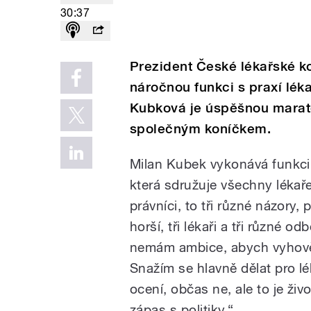
30:37
Prezident České lékařské k
náročnou funkci s praxí lék
Kubková je úspěšnou marato
společným koníčkem.
Milan Kubek vykonává funkci
která sdružuje všechny lékař
právníci, to tři různé názory,
horší, tři lékaři a tři různé 
nemám ambice, abych vyhověl
Snažím se hlavně dělat pro l
ocení, občas ne, ale to je živ
zápas s politiky.“