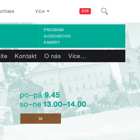
ozhlase
Více
ŽIVĚ
PROGRAM
AUDIOARCHIV
KAMERY
íte
Kontakt
O nás
Více
…