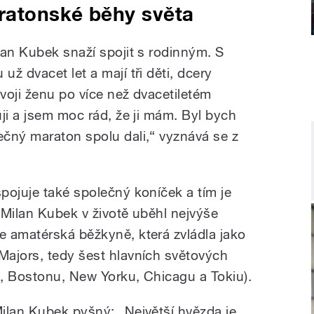
aratonské běhy světa
lan Kubek snaží spojit s rodinným. S
ž dvacet let a mají tři děti, dcery
voji ženu po více než dvacetiletém
ji a jsem moc rád, že ji mám. Byl bych
čný maraton spolu dali,“ vyznává se z
pojuje také společný koníček a tím je
 Milan Kubek v životě uběhl nejvýše
 amatérská běžkyně, která zvládla jako
ajors, tedy šest hlavních světových
, Bostonu, New Yorku, Chicagu a Tokiu).
ilan Kubek pyšný: „Největší hvězda je