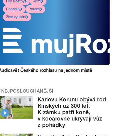
Hry a četby
Krimi
Pohádky
Pořady
Živé vysílání
Audiosvět Českého rozhlasu na jednom místě
NEJPOSLOUCHANĚJŠÍ
Karlovu Korunu obývá rod
Kinských už 300 let.
K zámku patří koně,
v kočárovně ukrývají vůz
z pohádky