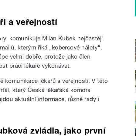
i a veřejností
mory, komunikuje Milan Kubek nejčastěji
ailů, kterým říká „kobercové nálety“.
ápe velmi dobře, protože jako člen
t práci lékaře vykonávat.
ké komunikace lékařů s veřejností. V této
ortál, který Česká lékařská komora
jdou aktuální informace, různé rady i
ková zvládla, jako první