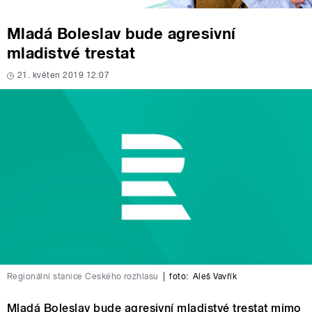
Mladá Boleslav bude agresivní
mladistvé trestat
21. květen 2019 12:07
Regionální stanice Českého rozhlasu
|
foto:
Aleš Vavřík
Mladá Boleslav bude agresivní mladistvé trestat mimo