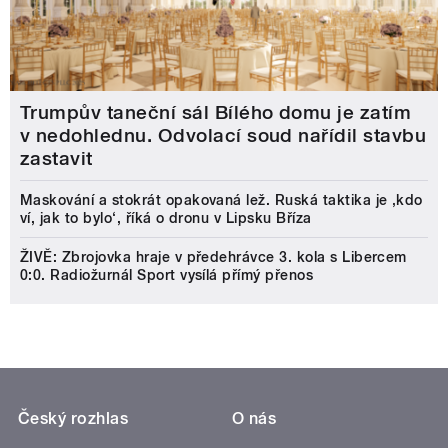
Trumpův taneční sál Bílého domu je zatím
v nedohlednu. Odvolací soud nařídil stavbu
zastavit
Maskování a stokrát opakovaná lež. Ruská taktika je ‚kdo
ví, jak to bylo‘, říká o dronu v Lipsku Bříza
ŽIVĚ: Zbrojovka hraje v předehrávce 3. kola s Libercem
0:0. Radiožurnál Sport vysílá přímý přenos
Český rozhlas
O nás