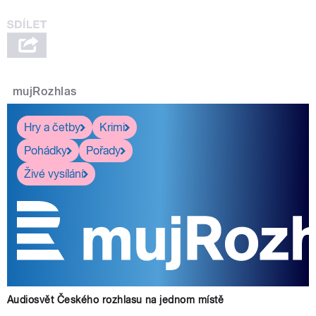
mujRozhlas
Hry a četby
Krimi
Pohádky
Pořady
Živé vysílání
Audiosvět Českého rozhlasu na jednom místě