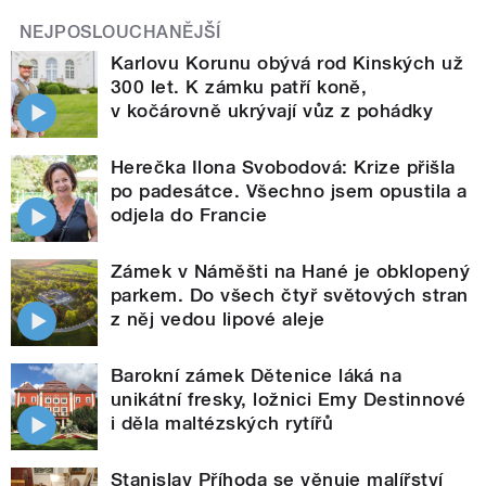
NEJPOSLOUCHANĚJŠÍ
Karlovu Korunu obývá rod Kinských už
300 let. K zámku patří koně,
v kočárovně ukrývají vůz z pohádky
Herečka Ilona Svobodová: Krize přišla
po padesátce. Všechno jsem opustila a
odjela do Francie
Zámek v Náměšti na Hané je obklopený
parkem. Do všech čtyř světových stran
z něj vedou lipové aleje
Barokní zámek Dětenice láká na
unikátní fresky, ložnici Emy Destinnové
i děla maltézských rytířů
Stanislav Příhoda se věnuje malířství