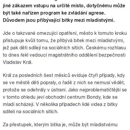
jiné zákazem vstupu na určité místo, dotyčnému může
být také nařízen program ke zvládání agrese.
Důvodem jsou přibývající bitky mezi mladistvými.
Jde o takzvané omezující opatření, město k tomuto kroku
přistupuje kvůli tomu, že přibývá bitek mezi mladistvými,
jež pak děti sdílejí na sociálních sítích. Českému rozhlasu
to dnes řekl vedoucí magistrátního oddělení bezpečnosti
Vladislav Král.
Král za posledních šest měsíců eviduje čtyři případy, kdy
se ve městě děti popraly, o řadě z nich se nemusí vědět,
protože se odehrály v ústraní. Jako nejproblematičtější se
v tomto ohledu jeví obchodní centrum Bondy, kde se
mladí scházejí. V několika případech lidé videa z bitky
sdíleli na sociálních sítích.
Za přestupek, kterým bitka je, může být mladistvému