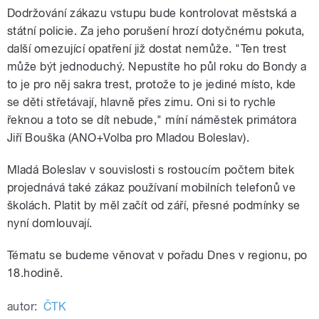
Dodržování zákazu vstupu bude kontrolovat městská a
státní policie. Za jeho porušení hrozí dotyčnému pokuta,
další omezující opatření již dostat nemůže. "Ten trest
může být jednoduchý. Nepustíte ho půl roku do Bondy a
to je pro něj sakra trest, protože to je jediné místo, kde
se děti střetávají, hlavně přes zimu. Oni si to rychle
řeknou a toto se dít nebude," míní náměstek primátora
Jiří Bouška (ANO+Volba pro Mladou Boleslav).
Mladá Boleslav v souvislosti s rostoucím počtem bitek
projednává také zákaz používaní mobilních telefonů ve
školách. Platit by měl začít od září, přesné podmínky se
nyní domlouvají.
Tématu se budeme věnovat v pořadu Dnes v regionu, po
18.hodině.
autor:
ČTK