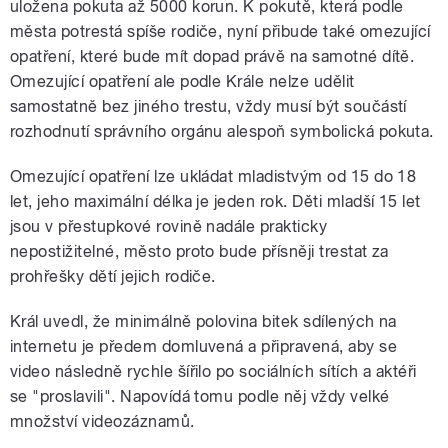
uložena pokuta až 5000 korun. K pokutě, která podle
města potrestá spíše rodiče, nyní přibude také omezující
opatření, které bude mít dopad právě na samotné dítě.
Omezující opatření ale podle Krále nelze udělit
samostatně bez jiného trestu, vždy musí být součástí
rozhodnutí správního orgánu alespoň symbolická pokuta.
Omezující opatření lze ukládat mladistvým od 15 do 18
let, jeho maximální délka je jeden rok. Děti mladší 15 let
jsou v přestupkové rovině nadále prakticky
nepostižitelné, město proto bude přísněji trestat za
prohřešky dětí jejich rodiče.
Král uvedl, že minimálně polovina bitek sdílených na
internetu je předem domluvená a připravená, aby se
video následně rychle šířilo po sociálních sítích a aktéři
se "proslavili". Napovídá tomu podle něj vždy velké
množství videozáznamů.