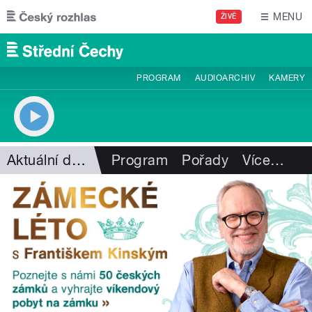
Přejít k hlavnímu obsahu
MENU
ŽIVĚ
PROGRAM
AUDIOARCHIV
KAMERY
Aktuální dění
Program
Pořady
Více
…