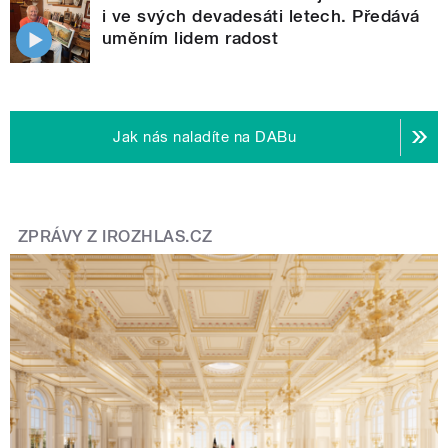
i ve svých devadesáti letech. Předává
uměním lidem radost
Jak nás naladíte na DABu
ZPRÁVY Z IROZHLAS.CZ