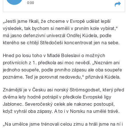
0:00
Play /
Vasić
Ohlasy fotbalistů Mladé Boleslavi na
„Jestli jsme říkali, že chceme v Evropě udělat lepší
možné soupeře pro předkolo
Evropské ligy sbíral Mirko
výsledek, tak bychom si neměli v prvním kole vybírat,“
má jasno defenzivní univerzál Ondřej Kúdela, podle
kterého se chtějí Středočeši koncentrovat jen na sebe.
Hned po losu toho v Mladé Boleslavi o možných
protivnících z 1. předkola asi moc nevědí. „Neznám ani
jednoho soupeře, podle prvního zápasu ale oba soupeře
pause
poznáme. Teď je porovnat nedovedu,“ přiznává Kúdela.
Známější je v Česku asi norský Strömsgodset, který před
dvěma lety hodně potrápil v předkole Evropské ligy
Jablonec. Severočeský celek ale nakonec postoupil,
když vyhrál oba zápasy. A to i v Norsku na umělé trávě.
„Na umělce jsme trénovali celou zimu a hráli jsme na ní i