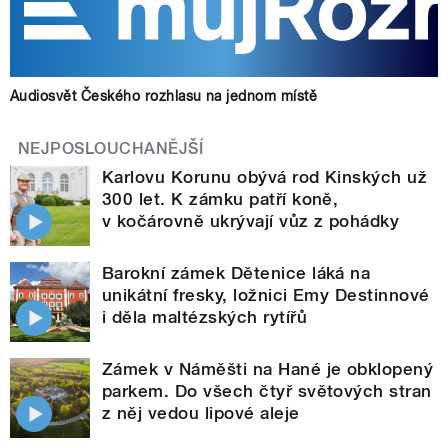
Audiosvět Českého rozhlasu na jednom místě
NEJPOSLOUCHANĚJŠÍ
Karlovu Korunu obývá rod Kinských už
300 let. K zámku patří koně,
v kočárovně ukrývají vůz z pohádky
Barokní zámek Dětenice láká na
unikátní fresky, ložnici Emy Destinnové
i děla maltézských rytířů
Zámek v Náměšti na Hané je obklopený
parkem. Do všech čtyř světových stran
z něj vedou lipové aleje