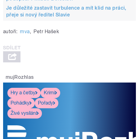
Je důležité zastavit turbulence a mít klid na práci,
přeje si nový ředitel Slavie
autoři:
mva
,
Petr Hašek
mujRozhlas
Hry a četby
Krimi
Pohádky
Pořady
Živé vysílání