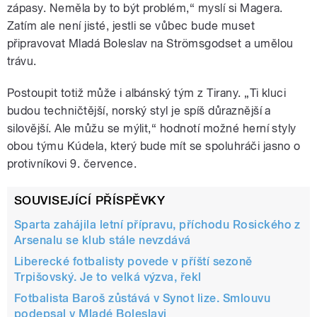
zápasy. Neměla by to být problém,“ myslí si Magera.
Zatím ale není jisté, jestli se vůbec bude muset
připravovat Mladá Boleslav na Strömsgodset a umělou
trávu.
Postoupit totiž může i albánský tým z Tirany. „Ti kluci
budou techničtější, norský styl je spíš důraznější a
silovější. Ale můžu se mýlit,“ hodnotí možné herní styly
obou týmu Kúdela, který bude mít se spoluhráči jasno o
protivníkovi 9. července.
SOUVISEJÍCÍ PŘÍSPĚVKY
Sparta zahájila letní přípravu, příchodu Rosického z
Arsenalu se klub stále nevzdává
Liberecké fotbalisty povede v příští sezoně
Trpišovský. Je to velká výzva, řekl
Fotbalista Baroš zůstává v Synot lize. Smlouvu
podepsal v Mladé Boleslavi