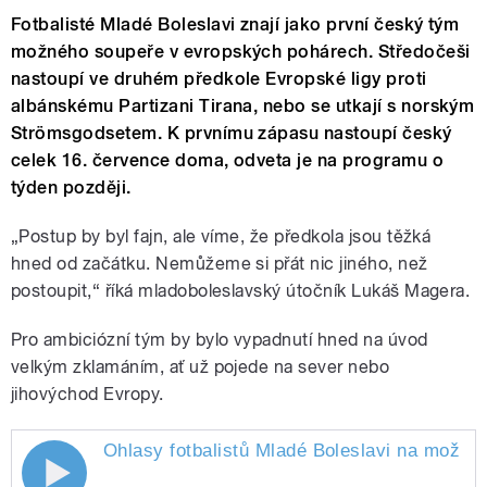
Fotbalisté Mladé Boleslavi znají jako první český tým
možného soupeře v evropských pohárech. Středočeši
nastoupí ve druhém předkole Evropské ligy proti
albánskému Partizani Tirana, nebo se utkají s norským
Strömsgodsetem. K prvnímu zápasu nastoupí český
celek 16. července doma, odveta je na programu o
týden později.
„Postup by byl fajn, ale víme, že předkola jsou těžká
hned od začátku. Nemůžeme si přát nic jiného, než
postoupit,“ říká mladoboleslavský útočník Lukáš Magera.
Pro ambiciózní tým by bylo vypadnutí hned na úvod
velkým zklamáním, ať už pojede na sever nebo
jihovýchod Evropy.
Ohlasy fotbalistů Mladé Boleslavi na možné 