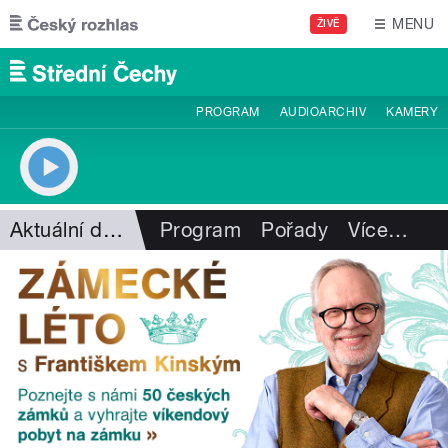
Přejít k hlavnímu obsahu
MENU
ŽIVĚ
PROGRAM
AUDIOARCHIV
KAMERY
Aktuální dění
Program
Pořady
Více
…