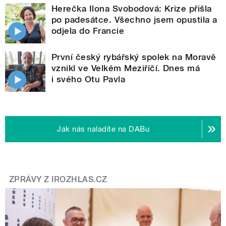
Herečka Ilona Svobodová: Krize přišla
po padesátce. Všechno jsem opustila a
odjela do Francie
První český rybářský spolek na Moravě
vznikl ve Velkém Meziříčí. Dnes má
i svého Otu Pavla
Jak nás naladíte na DABu
ZPRÁVY Z IROZHLAS.CZ