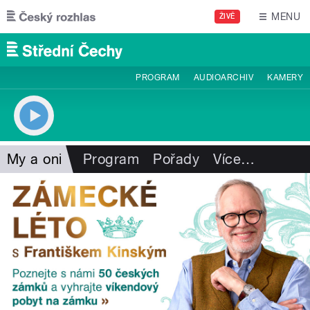
Přejít k hlavnímu obsahu
MENU
ŽIVĚ
PROGRAM
AUDIOARCHIV
KAMERY
My a oni
Program
Pořady
Více
…