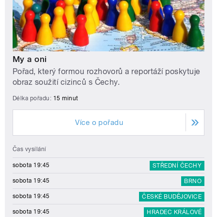
My a oni
Pořad, který formou rozhovorů a reportáží poskytuje
obraz soužití cizinců s Čechy.
Délka pořadu:
15 minut
Více o pořadu
Čas vysílání
sobota 19:45
STŘEDNÍ ČECHY
sobota 19:45
BRNO
sobota 19:45
ČESKÉ BUDĚJOVICE
sobota 19:45
HRADEC KRÁLOVÉ