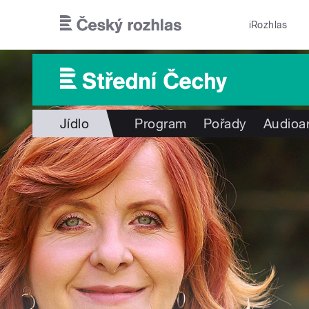
Přejít k hlavnímu obsahu
iRozhlas
Jídlo
Program
Pořady
Audioa