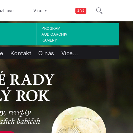
ozhlase
Více
ŽIVĚ
PROGRAM
AUDIOARCHIV
KAMERY
te
Kontakt
O nás
Více
…