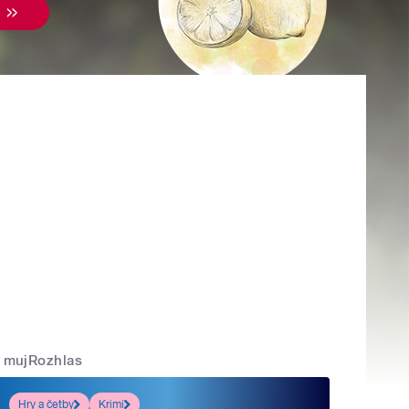
mujRozhlas
Hry a četby
Krimi