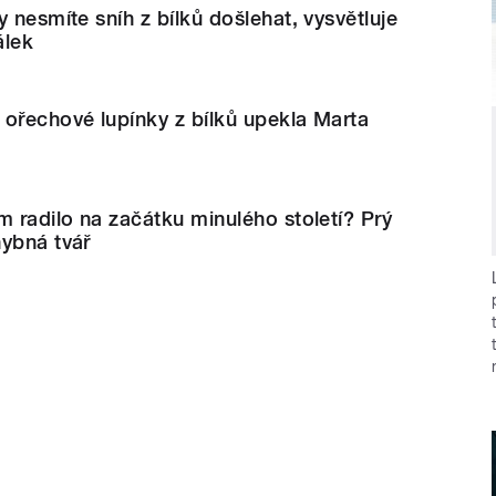
 nesmíte sníh z bílků došlehat, vysvětluje
álek
ořechové lupínky z bílků upekla Marta
m radilo na začátku minulého století? Prý
hybná tvář