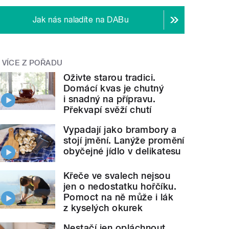
Jak nás naladíte na DABu
VÍCE Z POŘADU
Oživte starou tradici.
Domácí kvas je chutný
i snadný na přípravu.
Překvapí svěží chutí
Vypadají jako brambory a
stojí jmění. Lanýže promění
obyčejné jídlo v delikatesu
Křeče ve svalech nejsou
jen o nedostatku hořčíku.
Pomoct na ně může i lák
z kyselých okurek
Nestačí jen opláchnout.