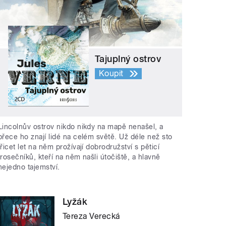
Tajuplný ostrov
Koupit
Lincolnův ostrov nikdo nikdy na mapě nenašel, a
přece ho znají lidé na celém světě. Už déle než sto
třicet let na něm prožívají dobrodružství s pěticí
trosečníků, kteří na něm našli útočiště, a hlavně
nejedno tajemství.
Lyžák
Tereza Verecká