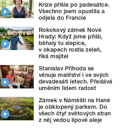
Krize přišla po padesátce.
Všechno jsem opustila a
odjela do Francie
Rokokový zámek Nové
Hrady: Když jsme přišli,
běhaly tu slepice,
v okapech rostla zeleň,
říká majitel
Stanislav Příhoda se
věnuje malířství i ve svých
devadesáti letech. Předává
uměním lidem radost
Zámek v Náměšti na Hané
je obklopený parkem. Do
všech čtyř světových stran
z něj vedou lipové aleje