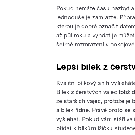
Pokud nemáte času nazbyt a 
jednoduše je zamrazte. Připr
kterou je dobré označit date
až půl roku a vyndat je můžet
šetrné rozmrazení v pokojové 
Lepší bílek z čerst
Kvalitní bílkový sníh vyšlehát
Bílek z čerstvých vajec totiž 
ze starších vajec, protože je 
a bílek řídne. Právě proto se
vyšlehat. Pokud vám stáří va
přidat k bílkům lžičku stude