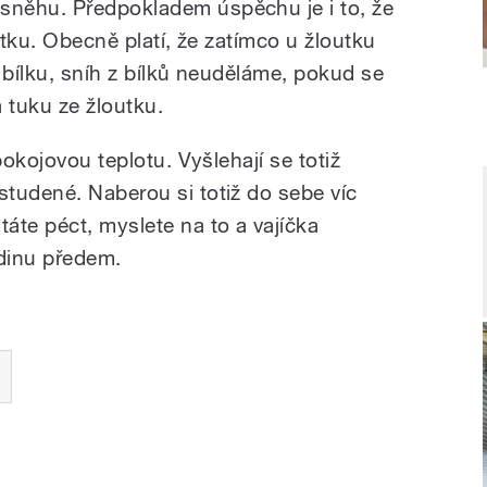
něhu. Předpokladem úspěchu je i to, že
utku. Obecně platí, že zatímco u žloutku
 bílku, sníh z bílků neuděláme, pokud se
 tuku ze žloutku.
pokojovou teplotu. Vyšlehají se totiž
tudené. Naberou si totiž do sebe víc
áte péct, myslete na to a vajíčka
odinu předem.