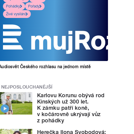
Pohádky
Pořady
Živé vysílání
Audiosvět Českého rozhlasu na jednom místě
NEJPOSLOUCHANĚJŠÍ
Karlovu Korunu obývá rod
Kinských už 300 let.
K zámku patří koně,
v kočárovně ukrývají vůz
z pohádky
Herečka Ilona Svobodová: