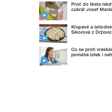
Proč do těsta nikdy
cukrář Josef Marš
Křupavé a lahodné 
Sikorová z Držovic
Co se proti vráská
pomáhá bílek i ne