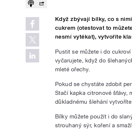
Když zbývají bílky, co s n
cukrem (otestovat to můžet
nesmí vytékat), vytvoříte kl
Pustit se můžete i do cukroví
vyčarujete, když do šlehanýc
mleté ořechy.
Pokud se chystáte zdobit pe
Stačí kapka citronové šťávy, 
důkladnému šlehání vytvoříte
Bílky můžete použít i do slan
strouhaný sýr, koření a smaží