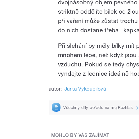
dvojnásobný objem pevného s
striktně oddělíte bílek od žlo
při vaření může zůstat trochu
do nich dostane třeba i kapka
Při šlehání by měly bílky mít 
mnohem lépe, než když jsou s
vzduchu. Pokud se tedy chyst
vyndejte z lednice ideálně h
autor:
Jarka Vykoupilová
Všechny díly pořadu na mujRozhlas
MOHLO BY VÁS ZAJÍMAT