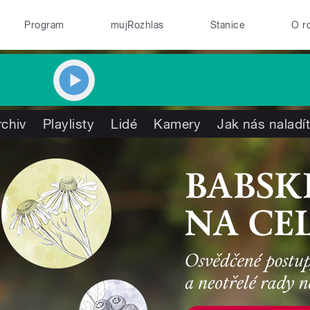
Program
mujRozhlas
Stanice
O r
rchiv
Playlisty
Lidé
Kamery
Jak nás naladí