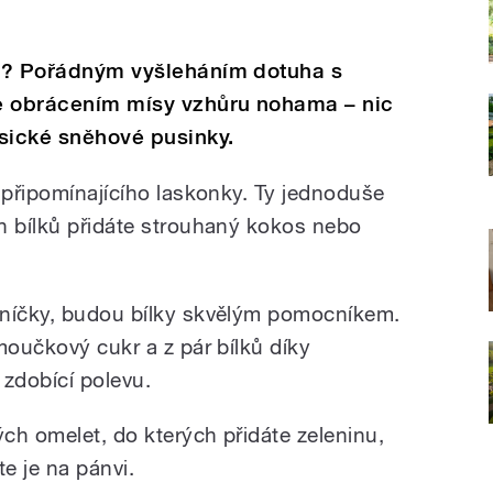
imi? Pořádným vyšleháním dotuha s
e obrácením mísy vzhůru nohama – nic
asické sněhové pusinky.
 připomínajícího laskonky. Ty jednoduše
h bílků přidáte strouhaný kokos nebo
rníčky, budou bílky skvělým pomocníkem.
moučkový cukr a z pár bílků díky
 zdobící polevu.
ých omelet, do kterých přidáte zeleninu,
te je na pánvi.