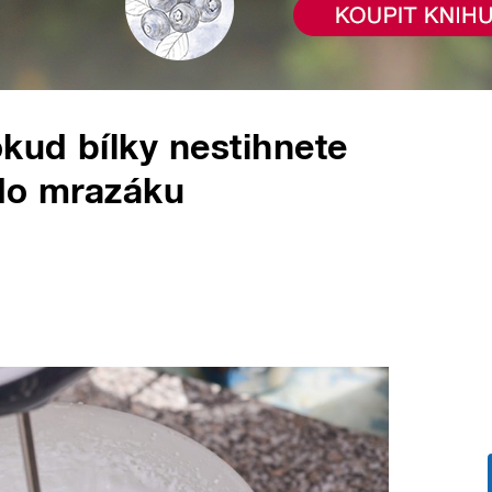
okud bílky nestihnete
 do mrazáku