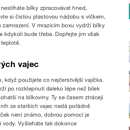
nestíháte bílky zpracovávat hned,
avte si čistou plastovou nádobu s víčkem,
m zamrazení. V mrazicím boxu vydrží bílky
e kdykoli bude třeba. Dopřejte jim však
teplotě.
vých vajec
e, když použijete co nejčerstvější vajíčka.
drží po rozklepnutí daleko lépe než bílek
bohatší na bílkoviny. Ty se časem ztrácejí
 sníh ze starších vajec nedá pořádně
jíček není známo, dobrou pomocí je
né vody. Vyšleháte tak dokonce