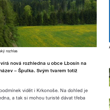
ký rozhlas
tevírá nová rozhledna u obce Lbosín na
ázev – Špulka. Svým tvarem totiž
podmínek vidět i Krkonoše. Na dohled je
edna, a tak si mohou turisté dávat třeba