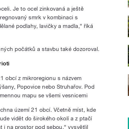
oceli. Je to ocel zinkovaná a ještě
mpregnovaný smrk v kombinaci s
lané podlahy, lavičky a madla,“ říká
lných počátků a stavbu také dozoroval.
ioti
é 21 obcí z mikroregionu s názvem
týšany, Popovice nebo Struhařov. Pod
amennou mapu se všemi vesnicemi
chna území 21 obcí. Včetně míst, kde
ude vidět do širokého okolí a z ptačí
 i na prostor pod sebou,“ vysvětlil