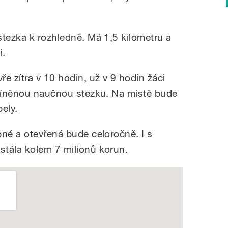
stezka k rozhledně. Má 1,5 kilometru a
í.
e zítra v 10 hodin, už v 9 hodin žáci
zmíněnou naučnou stezku. Na místě bude
pely.
pné a otevřená bude celoročně. I s
tála kolem 7 milionů korun.