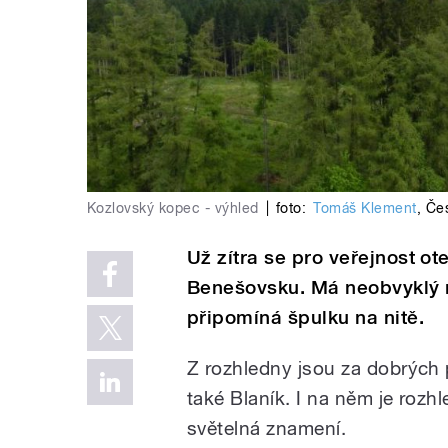
Kozlovský kopec - výhled
|
foto:
Tomáš Klement
,
Čes
Už zítra se pro veřejnost o
Benešovsku. Má neobvyklý n
připomíná špulku na nitě.
Z rozhledny jsou za dobrých 
také Blaník. I na něm je rozhl
světelná znamení.