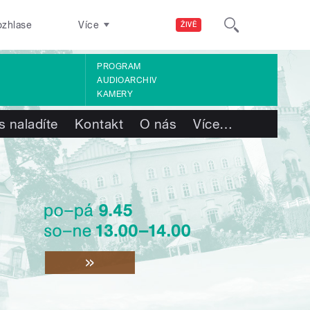
ozhlase
Více
ŽIVĚ
PROGRAM
AUDIOARCHIV
KAMERY
s naladíte
Kontakt
O nás
Více
…