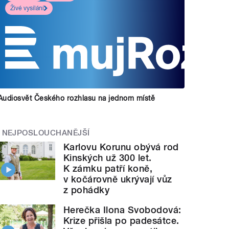
Živé vysílání
Audiosvět Českého rozhlasu na jednom místě
NEJPOSLOUCHANĚJŠÍ
Karlovu Korunu obývá rod
Kinských už 300 let.
K zámku patří koně,
v kočárovně ukrývají vůz
z pohádky
Herečka Ilona Svobodová:
Krize přišla po padesátce.