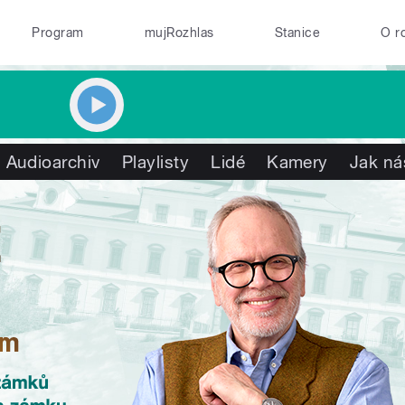
Program
mujRozhlas
Stanice
O r
Audioarchiv
Playlisty
Lidé
Kamery
Jak ná