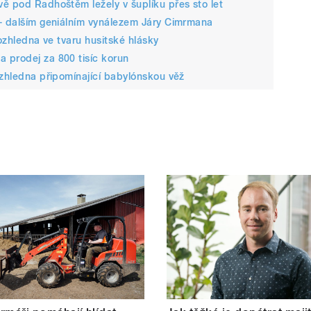
ě pod Radhoštěm ležely v šuplíku přes sto let
 - dalším geniálním vynálezem Járy Cimrmana
rozhledna ve tvaru husitské hlásky
 prodej za 800 tisíc korun
ozhledna připomínající babylónskou věž