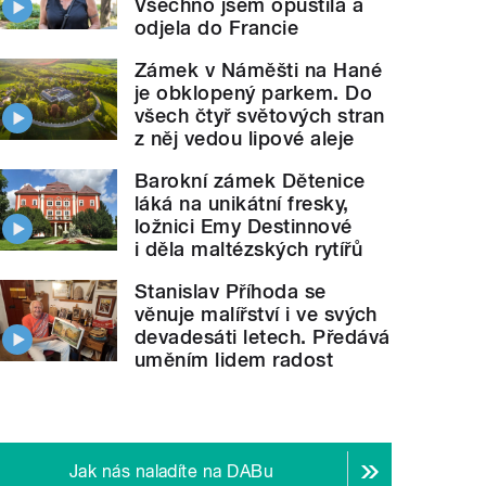
Všechno jsem opustila a
odjela do Francie
Zámek v Náměšti na Hané
je obklopený parkem. Do
všech čtyř světových stran
z něj vedou lipové aleje
Barokní zámek Dětenice
láká na unikátní fresky,
ložnici Emy Destinnové
i děla maltézských rytířů
Stanislav Příhoda se
věnuje malířství i ve svých
devadesáti letech. Předává
uměním lidem radost
Jak nás naladíte na DABu