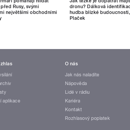
farmáři pomáhají hlídat
Jak těžké je dopátrat maji
 před Rusy, svými
dronu? Dálková identifikac
ími největšími obchodními
hudba blízké budoucnosti,
y
Plaček
zhlas
O nás
ysílání
Jak nás naladíte
rchiv
Nápověda
sty
Lidé v rádiu
í aplikace
Kariéra
Kontakt
Rozhlasový poplatek