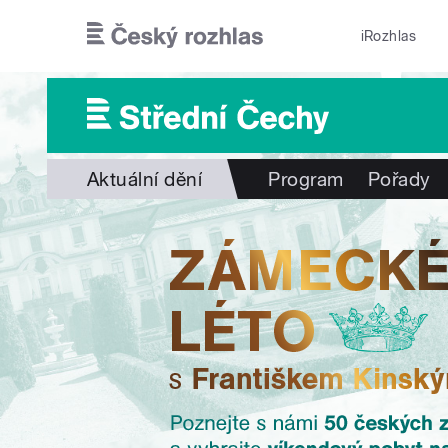
Přejít k hlavnímu obsahu
iRozhlas
Aktuální dění
Program
Pořady