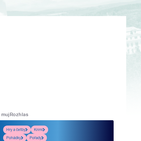
mujRozhlas
Hry a četby
Krimi
Pohádky
Pořady