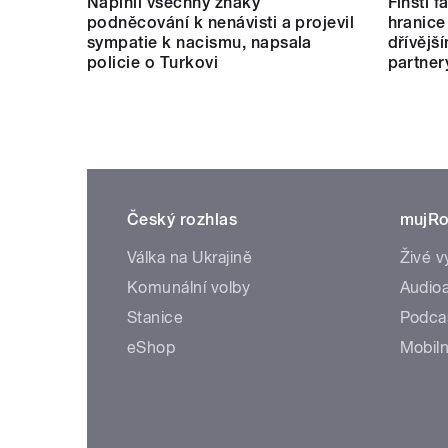
Naplnil všechny znaky
Finští 
podněcování k nenávisti a projevil
hranice
sympatie k nacismu, napsala
dřívějš
policie o Turkovi
partner
Český rozhlas
mujRo
Válka na Ukrajině
Živé v
Komunální volby
Audioa
Stanice
Podca
eShop
Mobiln