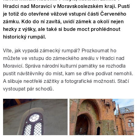
Hradci nad Moravicí v Moravskoslezském kraji. Pustí
je totiž do otevřené věžové vstupní části Červeného
zámku. Kdo do ní zavítá, uvidí zámek a okolí nejen
hezky z výšky, ale také si bude moct prohlédnout
historický rumpál.
Víte, jak vypadá zámecký rumpál? Prozkoumat ho
můžete ve vstupu do zámeckého areálu v Hradci nad
Moravicí. Správa národní kulturní památky se rozhodla
pustit návštěvníky do míst, kam se dříve podívat nemohli.
A slibuje neotřelé zážitky a fotografické možnosti. Stačí
vystoupat pár schodů.