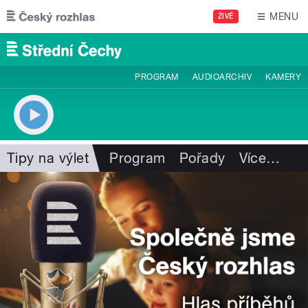
Přejít k hlavnímu obsahu
MENU
ŽIVĚ
PROGRAM
AUDIOARCHIV
KAMERY
Tipy na výlet
Program
Pořady
Více
…