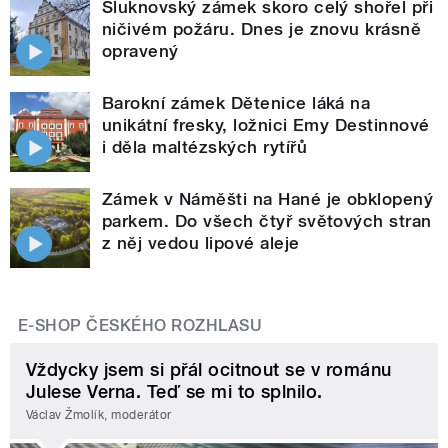
Šluknovský zámek skoro celý shořel při
ničivém požáru. Dnes je znovu krásně
opravený
Barokní zámek Dětenice láká na
unikátní fresky, ložnici Emy Destinnové
i děla maltézských rytířů
Zámek v Náměšti na Hané je obklopený
parkem. Do všech čtyř světových stran
z něj vedou lipové aleje
E-SHOP ČESKÉHO ROZHLASU
Vždycky jsem si přál ocitnout se v románu
Julese Verna. Teď se mi to splnilo.
Václav Žmolík, moderátor