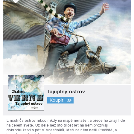
Tajuplný ostrov
Koupit
Lincolnův ostrov nikdo nikdy na mapě nenašel, a přece ho znají lidé
na celém světě. Už déle než sto třicet let na něm prožívají
dobrodružství s pěticí trosečníků, kteří na něm našli útočiště, a