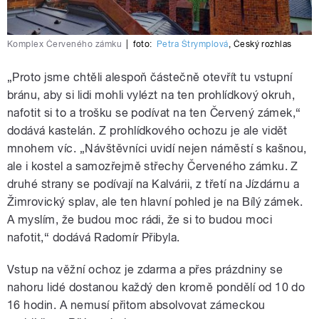
Komplex Červeného zámku
|
foto:
Petra Štrymplová
,
Český rozhlas
„Proto jsme chtěli alespoň částečně otevřít tu vstupní
bránu, aby si lidi mohli vylézt na ten prohlídkový okruh,
nafotit si to a trošku se podívat na ten Červený zámek,“
dodává kastelán. Z prohlídkového ochozu je ale vidět
mnohem víc. „Návštěvníci uvidí nejen náměstí s kašnou,
ale i kostel a samozřejmě střechy Červeného zámku. Z
druhé strany se podívají na Kalvárii, z třetí na Jízdárnu a
Žimrovický splav, ale ten hlavní pohled je na Bílý zámek.
A myslím, že budou moc rádi, že si to budou moci
nafotit,“ dodává Radomír Přibyla.
Vstup na věžní ochoz je zdarma a přes prázdniny se
nahoru lidé dostanou každý den kromě pondělí od 10 do
16 hodin. A nemusí přitom absolvovat zámeckou