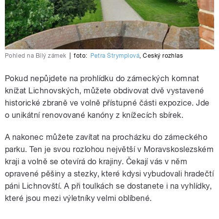
Pohled na Bílý zámek
|
foto:
Petra Štrymplová
,
Český rozhlas
Pokud nepůjdete na prohlídku do zámeckých komnat
knížat Lichnovských, můžete obdivovat dvě vystavené
historické zbraně ve volně přístupné části expozice. Jde
o unikátní renovované kanóny z knížecích sbírek.
A nakonec můžete zavítat na procházku do zámeckého
parku. Ten je svou rozlohou největší v Moravskoslezském
kraji a volně se otevírá do krajiny. Čekají vás v něm
opravené pěšiny a stezky, které kdysi vybudovali hradečtí
páni Lichnovští. A při toulkách se dostanete i na vyhlídky,
které jsou mezi výletníky velmi oblíbené.