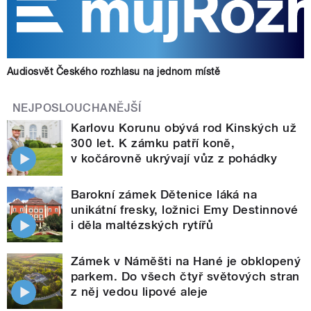
Audiosvět Českého rozhlasu na jednom místě
NEJPOSLOUCHANĚJŠÍ
Karlovu Korunu obývá rod Kinských už
300 let. K zámku patří koně,
v kočárovně ukrývají vůz z pohádky
Barokní zámek Dětenice láká na
unikátní fresky, ložnici Emy Destinnové
i děla maltézských rytířů
Zámek v Náměšti na Hané je obklopený
parkem. Do všech čtyř světových stran
z něj vedou lipové aleje