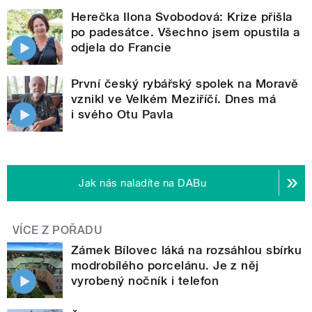
Herečka Ilona Svobodová: Krize přišla
po padesátce. Všechno jsem opustila a
odjela do Francie
První český rybářský spolek na Moravě
vznikl ve Velkém Meziříčí. Dnes má
i svého Otu Pavla
Jak nás naladíte na DABu
VÍCE Z POŘADU
Zámek Bílovec láká na rozsáhlou sbírku
modrobílého porcelánu. Je z něj
vyrobený nočník i telefon