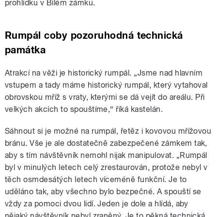
prohlídku v Bílém zámku.
Rumpál coby pozoruhodná technická
památka
Atrakcí na věži je historický rumpál. „Jsme nad hlavním
vstupem a tady máme historický rumpál, který vytahoval
obrovskou mříž s vraty, kterými se dá vejít do areálu. Při
velkých akcích to spouštíme,“ říká kastelán.
Sáhnout si je možné na rumpál, řetěz i kovovou mřížovou
bránu. Vše je ale dostatečně zabezpečené zámkem tak,
aby s tím návštěvník nemohl nijak manipulovat. „Rumpál
byl v minulých letech celý zrestaurován, protože nebyl v
těch osmdesátých letech víceméně funkční. Je to
uděláno tak, aby všechno bylo bezpečné. A spouští se
vždy za pomoci dvou lidí. Jeden je dole a hlídá, aby
nějaký návštěvník nebyl zraněný. Je to pěkná technická