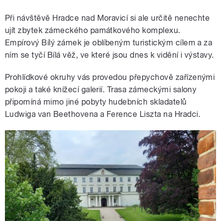
Při návštěvě Hradce nad Moravicí si ale určitě nenechte
ujít zbytek zámeckého památkového komplexu.
Empírový Bílý zámek je oblíbeným turistickým cílem a za
ním se tyčí Bílá věž, ve které jsou dnes k vidění i výstavy.
Prohlídkové okruhy vás provedou přepychově zařízenými
pokoji a také knížecí galerií. Trasa zámeckými salony
připomíná mimo jiné pobyty hudebních skladatelů
Ludwiga van Beethovena a Ference Liszta na Hradci.