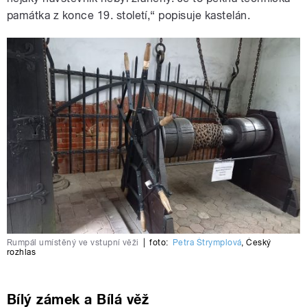
památka z konce 19. století,“ popisuje kastelán.
Rumpál umístěný ve vstupní věži
|
foto:
Petra Štrymplová
,
Český
rozhlas
Bílý zámek a Bílá věž