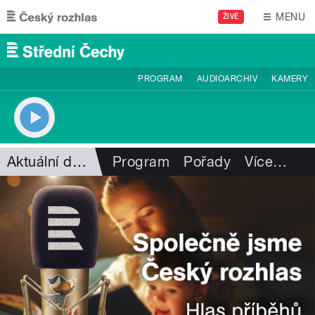
Přejít k hlavnímu obsahu
MENU
ŽIVĚ
PROGRAM
AUDIOARCHIV
KAMERY
Aktuální dění
Program
Pořady
Více
…