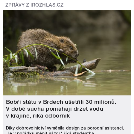
ZPRÁVY Z IROZHLAS.CZ
Bobři státu v Brdech ušetřili 30 milionů.
V době sucha pomáhají držet vodu
v krajině, říká odborník
Díky dobrovolnictví vyměnila design za porodní asistenci.
‚Je v pořádku měnit názor,‘ říká studentka