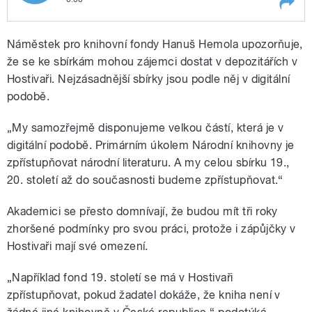
Play /
Veteškové
Vědci a studenti jsou proti
Náměstek pro knihovní fondy Hanuš Hemola upozorňuje,
omezení nebo uzavření části
sbírky Národní knihovny. Více
že se ke sbírkám mohou zájemci dostat v depozitářích v
od Michaely
Hostivaři. Nejzásadnější sbírky jsou podle něj v digitální
podobě.
„My samozřejmě disponujeme velkou částí, která je v
digitální podobě. Primárním úkolem Národní knihovny je
zpřístupňovat národní literaturu. A my celou sbírku 19.,
pause
20. století až do současnosti budeme zpřístupňovat.“
Akademici se přesto domnívají, že budou mít tři roky
zhoršené podmínky pro svou práci, protože i zápůjčky v
Hostivaři mají své omezení.
„Například fond 19. století se má v Hostivaři
zpřístupňovat, pokud žadatel dokáže, že kniha není v