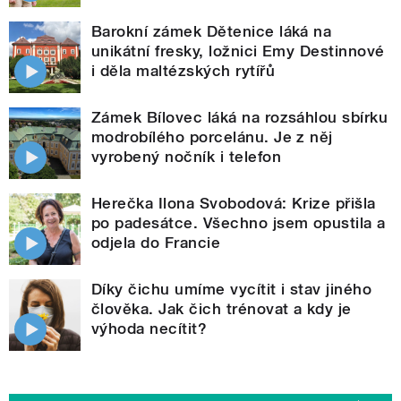
Barokní zámek Dětenice láká na
unikátní fresky, ložnici Emy Destinnové
i děla maltézských rytířů
Zámek Bílovec láká na rozsáhlou sbírku
modrobílého porcelánu. Je z něj
vyrobený nočník i telefon
Herečka Ilona Svobodová: Krize přišla
po padesátce. Všechno jsem opustila a
odjela do Francie
Díky čichu umíme vycítit i stav jiného
člověka. Jak čich trénovat a kdy je
výhoda necítit?