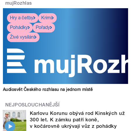
mujRozhlas
Hry a četby
Krimi
Pohádky
Pořady
Živé vysílání
Audiosvět Českého rozhlasu na jednom místě
NEJPOSLOUCHANĚJŠÍ
Karlovu Korunu obývá rod Kinských už
300 let. K zámku patří koně,
v kočárovně ukrývají vůz z pohádky