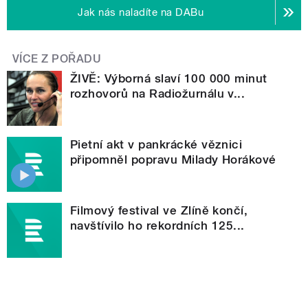
Jak nás naladíte na DABu
VÍCE Z POŘADU
ŽIVĚ: Výborná slaví 100 000 minut
rozhovorů na Radiožurnálu v...
Pietní akt v pankrácké věznici
připomněl popravu Milady Horákové
Filmový festival ve Zlíně končí,
navštívilo ho rekordních 125...