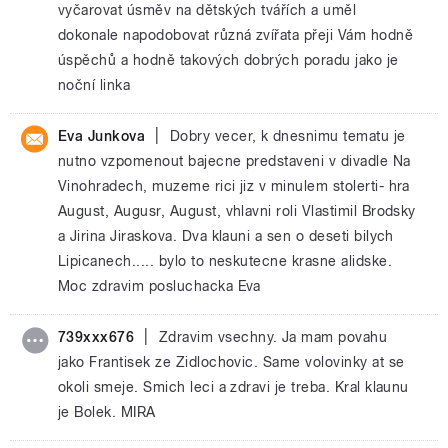
vyčarovat úsměv na dětských tvářích a uměl
dokonale napodobovat různá zvířata přeji Vám hodně
úspěchů a hodně takových dobrých poradu jako je
noční linka
|
Eva Junkova
Dobry vecer, k dnesnimu tematu je
nutno vzpomenout bajecne predstaveni v divadle Na
Vinohradech, muzeme rici jiz v minulem stolerti- hra
August, Augusr, August, vhlavni roli Vlastimil Brodsky
a Jirina Jiraskova. Dva klauni a sen o deseti bilych
Lipicanech..... bylo to neskutecne krasne alidske.
Moc zdravim posluchacka Eva
|
739xxx676
Zdravim vsechny. Ja mam povahu
jako Frantisek ze Zidlochovic. Same volovinky at se
okoli smeje. Smich leci a zdravi je treba. Kral klaunu
je Bolek. MIRA