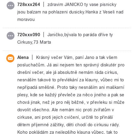
|
728xxx264
zdravim JANICKO ty vase pisnicky
jsou balzam na pohlazeni dusicky.Hanka z Veseli nad
moravou
|
720xxx090
Janičko,bývala to paráda dříve ty
Cirkusy,73 Marta
|
Alena
Krásný večer Vám, paní Jano a tak všem
posluchačům. Já asi nejsem ten správný diskutér pro
dnešní večer, ale já absolutně nemám ráda cirkus,
nesnáším takové to převlékání za klauny, vůbec mi to
nepřipadá směšné. Proto taky nesnáším ani maškarní
plesy, kde se každý převleče za něco jiného a pak se
chová jinak, než je pro něj běžné, v převleku si může
dovolit všechno. Ale nemám nic proti zvířatům v
cirkuse, ani proti jejich cvičení, určitě to přináší
dětem příjemné zážitky, děti chodí do cirkusu rády.
Koho pokládám za nejlepšího klauna vůbec, tak to