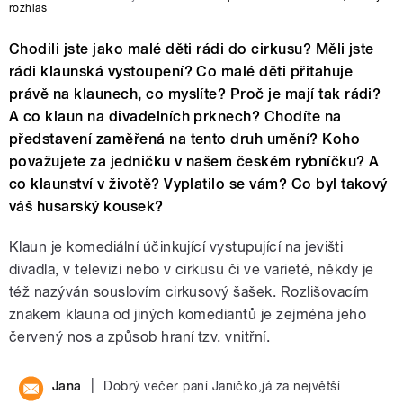
rozhlas
Chodili jste jako malé děti rádi do cirkusu? Měli jste
rádi klaunská vystoupení? Co malé děti přitahuje
právě na klaunech, co myslíte? Proč je mají tak rádi?
A co klaun na divadelních prknech? Chodíte na
představení zaměřená na tento druh umění? Koho
považujete za jedničku v našem českém rybníčku? A
co klaunství v životě? Vyplatilo se vám? Co byl takový
váš husarský kousek?
Klaun je komediální účinkující vystupující na jevišti
divadla, v televizi nebo v cirkusu či ve varieté, někdy je
též nazýván souslovím cirkusový šašek. Rozlišovacím
znakem klauna od jiných komediantů je zejména jeho
červený nos a způsob hraní tzv. vnitřní.
|
Jana
Dobrý večer paní Janičko,já za největší