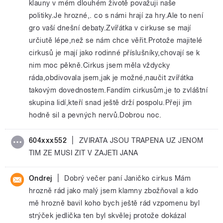
klauny v mém dlouhém životě považuji naše
politiky.Je hrozné,. co s námi hrají za hry.Ale to není
gro vaší dnešní debaty.Zvířátka v cirkuse se mají
určiutě lépe,než se nám chce věřit.Protože majitelé
cirkusů je mají jako rodinné příslušníky,chovají se k
nim moc pěkně.Cirkus jsem měla vždycky
ráda,obdivovala jsem,jak je možné,naučit zvířátka
takovým dovednostem.Fandím cirkusům,je to zvláštní
skupina lidí,kteří snad ještě drží pospolu.Přeji jim
hodně sil a pevných nervů.Dobrou noc.
|
604xxx552
ZVIRATA JSOU TRAPENA UZ JENOM
TIM ZE MUSI ZIT V ZAJETI JANA
|
Ondrej
Dobrý večer paní Janičko cirkus Mám
hrozně rád jako malý jsem klamny zbožňoval a kdo
mě hrozně bavil koho bych ještě rád vzpomenu byl
strýček jedlička ten byl skvělej protože dokázal