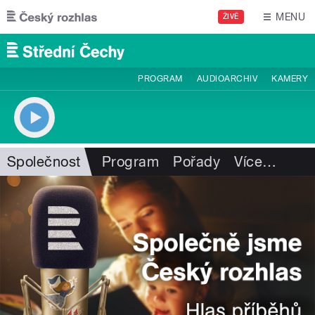
Přejít k hlavnímu obsahu
MENU
ŽIVĚ
PROGRAM
AUDIOARCHIV
KAMERY
Společnost
Program
Pořady
Více
…