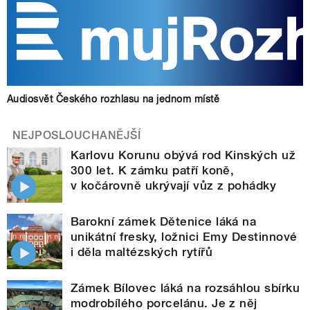
Audiosvět Českého rozhlasu na jednom místě
NEJPOSLOUCHANĚJŠÍ
Karlovu Korunu obývá rod Kinských už
300 let. K zámku patří koně,
v kočárovně ukrývají vůz z pohádky
Barokní zámek Dětenice láká na
unikátní fresky, ložnici Emy Destinnové
i děla maltézských rytířů
Zámek Bílovec láká na rozsáhlou sbírku
modrobílého porcelánu. Je z něj