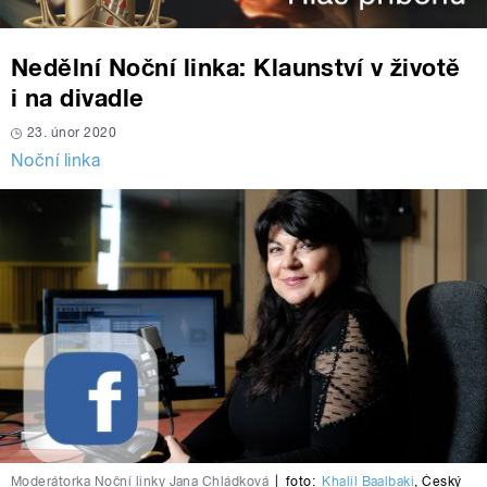
Nedělní Noční linka: Klaunství v životě
i na divadle
23. únor 2020
Noční linka
Moderátorka Noční linky Jana Chládková
|
foto:
Khalil Baalbaki
,
Český