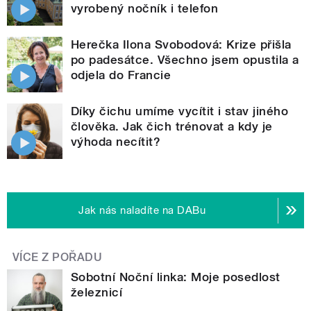
vyrobený nočník i telefon
Herečka Ilona Svobodová: Krize přišla
po padesátce. Všechno jsem opustila a
odjela do Francie
Díky čichu umíme vycítit i stav jiného
člověka. Jak čich trénovat a kdy je
výhoda necítit?
Jak nás naladíte na DABu
VÍCE Z POŘADU
Sobotní Noční linka: Moje posedlost
železnicí