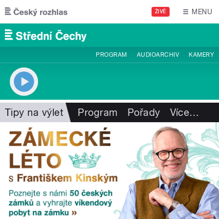
Přejít k hlavnímu obsahu
MENU
ŽIVĚ
PROGRAM
AUDIOARCHIV
KAMERY
Tipy na výlet
Program
Pořady
Více
…