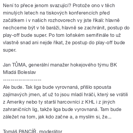
Není to přece jenom svazující? Protože ono v těch
minulých letech na tiskových konferencích před
začátkem i v našich rozhovorech vy jste říkali: hlavně
nechceme být v té baráži, hlavně se zachránit, postup do
play-off bude super. Po tom loňském semifinále to už
vlastně snad ani nejde říkat, že postup do play-off bude
super.
Jan
TŮMA
, generální manažer hokejového týmu BK
Mladá Boleslav
--------------------
Ale bude. Tak liga bude vyrovnaná, přišlo spousta
zajímavých jmen, ať už to jsou mladí hráči, který se vrátili
z Ameriky nebo ty starší harcovníci z KHL i z jiných
zahraničních lig, takže liga bude vyrovnaná. Tam bude
záležet na tom, jak kdo začne a, a myslím si, že...
Tomáš PANCÍŘ, moderátor