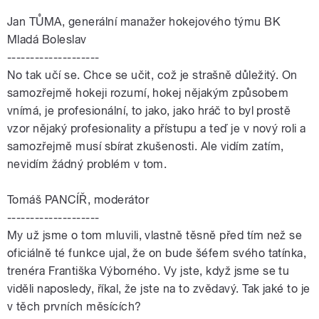
Jan
TŮMA
, generální manažer hokejového týmu BK
Mladá Boleslav
--------------------
No tak učí se. Chce se učit, což je strašně důležitý. On
samozřejmě hokeji rozumí, hokej nějakým způsobem
vnímá, je profesionální, to jako, jako hráč to byl prostě
vzor nějaký profesionality a přístupu a teď je v nový roli a
samozřejmě musí sbírat zkušenosti. Ale vidím zatím,
nevidím žádný problém v tom.
Tomáš PANCÍŘ, moderátor
--------------------
My už jsme o tom mluvili, vlastně těsně před tím než se
oficiálně té funkce ujal, že on bude šéfem svého tatínka,
trenéra Františka Výborného. Vy jste, když jsme se tu
viděli naposledy, říkal, že jste na to zvědavý. Tak jaké to je
v těch prvních měsících?