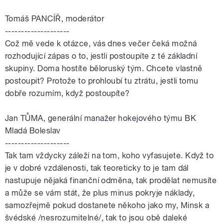
Tomáš PANCÍŘ, moderátor
--------------------
Což mě vede k otázce, vás dnes večer čeká možná
rozhodující zápas o to, jestli postoupíte z té základní
skupiny. Doma hostíte běloruský tým. Chcete vlastně
postoupit? Protože to prohloubí tu ztrátu, jestli tomu
dobře rozumím, když postoupíte?
Jan
TŮMA
, generální manažer hokejového týmu BK
Mladá Boleslav
--------------------
Tak tam vždycky záleží na tom, koho vyfasujete. Když to
je v dobré vzdálenosti, tak teoreticky to je tam dál
nastupuje nějaká finanční odměna, tak prodělat nemusíte
a může se vám stát, že plus minus pokryje náklady,
samozřejmě pokud dostanete někoho jako my, Minsk a
švédské /nesrozumitelné/, tak to jsou obě daleké