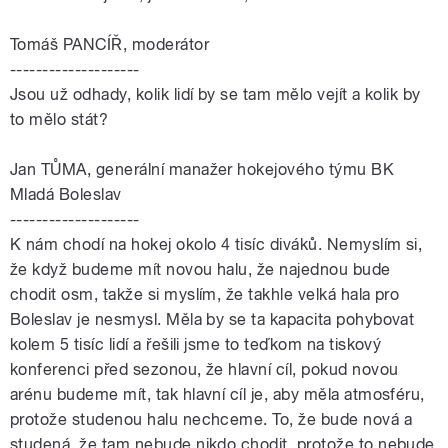
Tomáš PANCÍŘ, moderátor
--------------------
Jsou už odhady, kolik lidí by se tam mělo vejít a kolik by
to mělo stát?
Jan
TŮMA
, generální manažer hokejového týmu BK
Mladá Boleslav
--------------------
K nám chodí na hokej okolo 4 tisíc diváků. Nemyslím si,
že když budeme mít novou halu, že najednou bude
chodit osm, takže si myslím, že takhle velká hala pro
Boleslav je nesmysl. Měla by se ta kapacita pohybovat
kolem 5 tisíc lidí a řešili jsme to teďkom na tiskový
konferenci před sezonou, že hlavní cíl, pokud novou
arénu budeme mít, tak hlavní cíl je, aby měla atmosféru,
protože studenou halu nechceme. To, že bude nová a
studená, že tam nebude nikdo chodit, protože to nebude