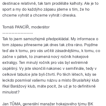
destinace relativně, tak tam proděláte kalhoty. Ale je to
sport a my do každýho zápasu jdeme s tím, že ho
chceme vyhrát a chceme vyhrát i dneska.
Tomáš PANCÍŘ, moderátor
--------------------
Tak to jsem samozřejmě předpokládal. My informace o
tom zápasu přineseme jak dnes tak zítra ráno. Pojďme
teď ale k tomu, pro vás určitě zásadnějšímu, k tomu, co
začne v pátek, to znamená nový ročník hokejové
extraligy. Ten minulý ročník pro vás byl extrémně
úspěšný. Vy jste skončili nakonec v semifinále, tedy v
celkové tabulce jste byli čtvrtí. Po těch létech, kdy se
leckdo posmíval vašemu názvu a místo Bruslařský klub
říkal Barážový klub, máte pocit, že už je to definitivně
minulost?
Jan
TŮMA
, generální manažer hokejového týmu BK