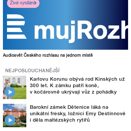
Živé vysílání
Audiosvět Českého rozhlasu na jednom místě
NEJPOSLOUCHANĚJŠÍ
Karlovu Korunu obývá rod Kinských už
300 let. K zámku patří koně,
v kočárovně ukrývají vůz z pohádky
Barokní zámek Dětenice láká na
unikátní fresky, ložnici Emy Destinnové
i děla maltézských rytířů