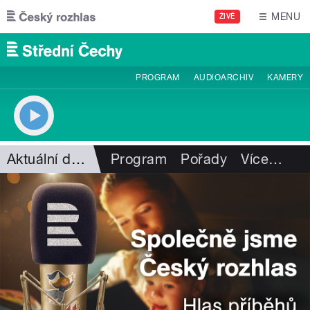
Přejít k hlavnímu obsahu
MENU
ŽIVĚ
PROGRAM
AUDIOARCHIV
KAMERY
Aktuální dění
Program
Pořady
Více
…