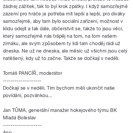
žádnej zážitek, tak to byl krok zpátky. I když samozřejmě
zázemí pro hráče je potřeba mít lepší a lepší, pro diváky
samozřejmě, aby tam bylo sociální zařízení, možnost v
klidu odejít a tak dále, občerstvit se, takže to jsou
věci
,
který samozřejmě nás trápěj na tom, na tom našem
zimáku, ale svým způsobem ty lidi tam choděj rádi už
dneska. Ne už ne dneska, ale měsíc už všichni jsou celý
natěšený, kdy už to začne. Takže se dočkají v neděli.
Tomáš PANCÍŘ, moderátor
--------------------
Dočkají se v neděli. Tím bychom měli ukončit naše
povídání, pozvánkou...
Jan
TŮMA
, generální manažer hokejového týmu BK
Mladá Boleslav
--------------------
Ano.