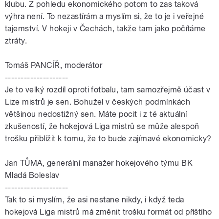
klubu. Z pohledu ekonomického potom to zas taková
výhra není. To nezastírám a myslím si, že to je i veřejné
tajemství. V hokeji v Čechách, takže tam jako počítáme
ztráty.
Tomáš PANCÍŘ, moderátor
--------------------
Je to velký rozdíl oproti fotbalu, tam samozřejmě účast v
Lize mistrů je sen. Bohužel v českých podmínkách
většinou nedostižný sen. Máte pocit i z té aktuální
zkušeností, že hokejová Liga mistrů se může alespoň
trošku přiblížit k tomu, že to bude zajímavé ekonomicky?
Jan
TŮMA
, generální manažer hokejového týmu BK
Mladá Boleslav
--------------------
Tak to si myslím, že asi nestane nikdy, i když teda
hokejová Liga mistrů má změnit trošku formát od příštího