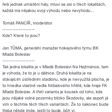
řeší jednak umístění haly, mluví se asi o třech lokalitách,
každá má nějakou svoji výhodu nebo nevýhodu...
Tomáš PANCÍŘ, moderátor
--------------------
Kde? Které to jsou?
Jan
TŮMA
, generální manažer hokejového týmu BK
Mladá Boleslav
--------------------
Tak jedna lokalita je v Mladé Boleslavi Na Hejtmánce, tam
je výhoda, že to je u dálnice. Druhá lokalita je na
stávajícím ústředním stadionu, kde je nevyužitá plocha, je
to hnedka vlastně vedle fotbalového hřiště, kde hraje FK
Mladá Boleslav. A třetí varianta je kousek od toho, kde
jsou nějaké volné pozemky blízko Škodovky, ale aspoň já
vím o těchhle těch třech variantách. Že to nakonec bude
třeba někde jinde, jestli to bude, bůh ví.