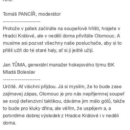
Tomáš PANCÍŘ, moderátor
--------------------
Protože v pátek začínáte na soupeřově hřišti, hrajete v
Hradci Králové, ale v neděli doma přivítáte Olomouc. A
musíme asi pozvat všechny naše posluchače, aby si to
přišli užít do té staré haly, ať si ji ještě užijí.
Jan
TŮMA
, generální manažer hokejového týmu BK
Mladá Boleslav
--------------------
Určitě. Ať všichni přijdou. Já si myslím, že to bude zase
zajímavej zápas, Olomouc je pro nás nepříjemnej soupeř
se svojí defenzivní taktikou, dáváme jim málo gólů, takže
to bude pro kluky dřina, ale věřím, že uspějem a, a
potvrdíme dobrej výsledek z Hradce Králové i v neděli
doma.