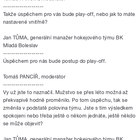
--------------------
Takže úspěchem pro vás bude play-off, nebo jak to máte
nastavené vnitřně?
Jan
TŮMA
, generální manažer hokejového týmu BK
Mladá Boleslav
--------------------
Úspěchem pro nás bude postup do play-off.
Tomáš PANCÍŘ, moderátor
--------------------
Vy už jste to naznačil. Mužstvo se přes léto možná až
překvapivě hodně proměnilo. Po tom úspěchu, tak se
změnila v podstatě polovina týmu. Jste s tím výsledkem
spokojeni nebo třeba ještě o někom jednáte, ještě někdo
se může objevit?
Jan
TŮMA
, generální manažer hokejového týmu BK