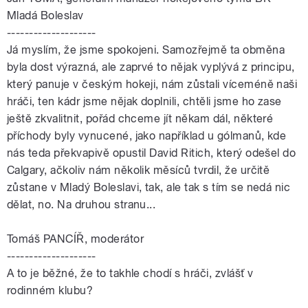
Mladá Boleslav
--------------------
Já myslím, že jsme spokojeni. Samozřejmě ta obměna
byla dost výrazná, ale zaprvé to nějak vyplývá z principu,
který panuje v českým hokeji, nám zůstali víceméně naši
hráči, ten kádr jsme nějak doplnili, chtěli jsme ho zase
ještě zkvalitnit, pořád chceme jít někam dál, některé
příchody byly vynucené, jako například u gólmanů, kde
nás teda překvapivě opustil David Ritich, který odešel do
Calgary, ačkoliv nám několik měsíců tvrdil, že určitě
zůstane v Mladý Boleslavi, tak, ale tak s tím se nedá nic
dělat, no. Na druhou stranu...
Tomáš PANCÍŘ, moderátor
--------------------
A to je běžné, že to takhle chodí s hráči, zvlášť v
rodinném klubu?