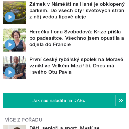
Zámek v Náměšti na Hané je obklopený
parkem. Do všech čtyř světových stran
z něj vedou lipové aleje
Herečka Ilona Svobodová: Krize přišla
po padesátce. Všechno jsem opustila a
odjela do Francie
První český rybářský spolek na Moravě
vznikl ve Velkém Meziříčí. Dnes má
i svého Otu Pavla
Jak nás naladíte na DABu
VÍCE Z POŘADU
Děti, senioři a sport. Myslí se