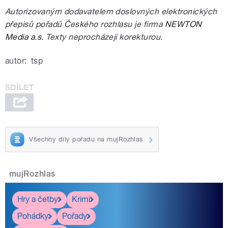
Autorizovaným dodavatelem doslovných elektronických
přepisů pořadů Českého rozhlasu je firma
NEWTON
Media a.s.
Texty neprocházejí korekturou.
autor:
tsp
Všechny díly pořadu na mujRozhlas
mujRozhlas
Hry a četby
Krimi
Pohádky
Pořady