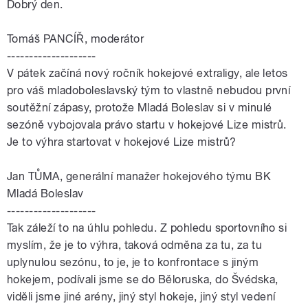
Dobrý den.
Tomáš PANCÍŘ, moderátor
--------------------
V pátek začíná nový ročník hokejové extraligy, ale letos
pro váš mladoboleslavský tým to vlastně nebudou první
soutěžní zápasy, protože Mladá Boleslav si v minulé
sezóně vybojovala právo startu v hokejové Lize mistrů.
Je to výhra startovat v hokejové Lize mistrů?
Jan
TŮMA
, generální manažer hokejového týmu BK
Mladá Boleslav
--------------------
Tak záleží to na úhlu pohledu. Z pohledu sportovního si
myslím, že je to výhra, taková odměna za tu, za tu
uplynulou sezónu, to je, je to konfrontace s jiným
hokejem, podívali jsme se do Běloruska, do Švédska,
viděli jsme jiné arény, jiný styl hokeje, jiný styl vedení