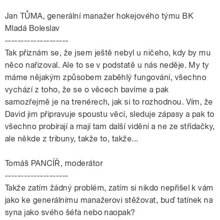
Jan
TŮMA
, generální manažer hokejového týmu BK
Mladá Boleslav
--------------------
Tak přiznám se, že jsem ještě nebyl u ničeho, kdy by mu
něco nařizoval. Ale to se v podstatě u nás neděje. My ty
máme nějakým způsobem zaběhlý fungování, všechno
vychází z toho, že se o
věcech
bavíme a pak
samozřejmě je na trenérech, jak si to rozhodnou. Vím, že
David jim připravuje spoustu
věcí
, sleduje zápasy a pak to
všechno probírají a mají tam další vidění a ne ze střídačky,
ale někde z tribuny, takže to, takže...
Tomáš PANCÍŘ, moderátor
--------------------
Takže zatím žádný problém, zatím si nikdo nepřišel k vám
jako ke generálnímu manažerovi stěžovat, buď tatínek na
syna jako svého šéfa nebo naopak?