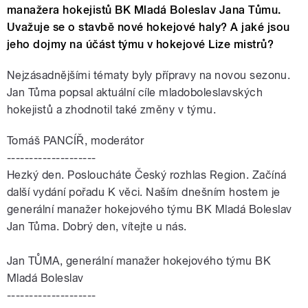
manažera hokejistů BK Mladá Boleslav Jana Tůmu.
Uvažuje se o stavbě nové hokejové haly? A jaké jsou
jeho dojmy na účást týmu v hokejové Lize mistrů?
Nejzásadnějšími tématy byly přípravy na novou sezonu.
Jan Tůma popsal aktuální cíle mladoboleslavských
hokejistů a zhodnotil také změny v týmu.
Tomáš PANCÍŘ, moderátor
--------------------
Hezký den. Posloucháte Český rozhlas Region. Začíná
další vydání pořadu K
věci
. Naším dnešním hostem je
generální manažer hokejového týmu BK Mladá Boleslav
Jan
Tůma
. Dobrý den, vítejte u nás.
Jan
TŮMA
, generální manažer hokejového týmu BK
Mladá Boleslav
--------------------