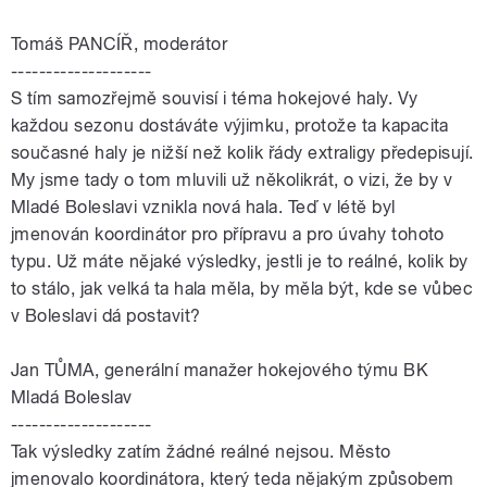
Tomáš PANCÍŘ, moderátor
--------------------
S tím samozřejmě souvisí i téma hokejové haly. Vy
každou sezonu dostáváte výjimku, protože ta kapacita
současné haly je nižší než kolik řády extraligy předepisují.
My jsme tady o tom mluvili už několikrát, o vizi, že by v
Mladé Boleslavi vznikla nová hala. Teď v létě byl
jmenován koordinátor pro přípravu a pro úvahy tohoto
typu. Už máte nějaké výsledky, jestli je to reálné, kolik by
to stálo, jak velká ta hala měla, by měla být, kde se vůbec
v Boleslavi dá postavit?
Jan
TŮMA
, generální manažer hokejového týmu BK
Mladá Boleslav
--------------------
Tak výsledky zatím žádné reálné nejsou. Město
jmenovalo koordinátora, který teda nějakým způsobem