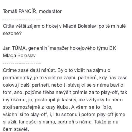
Tomáš PANCÍŘ, moderátor
--------------------
Cítíte větší zájem o hokej v Mladé Boleslavi po té minulé
sezoně?
Jan
TŮMA
, generální manažer hokejového týmu BK
Mladá Boleslav
--------------------
Cítíme zase další nárůst. Bylo to vidět na zájmu o
permanentky, je to vidět na zájmu partnerů, kdy nás zase
oslovují další partneři, nebo ti stávající se s náma baví o
tom, ano, pojďme třeba navýšit prémie za to play-off, tak
my říkáme, jo, postoupit je krásný, ale vždycky to něco
stojí samozřejmě z kasy klubu. A všem se to líbilo,
všichni si to play-off, i, i tu sezonu i potom play-off jsme
si užili, fanoušci s náma, partneři s náma. Takže je na
čem stavět.