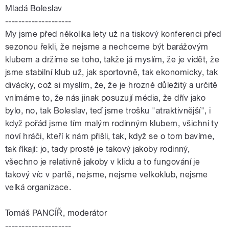
Mladá Boleslav
--------------------
My jsme před několika lety už na tiskový konferenci před
sezonou řekli, že nejsme a nechceme být barážovým
klubem a držíme se toho, takže já myslím, že je vidět, že
jsme stabilní klub už, jak sportovně, tak ekonomicky, tak
divácky, což si myslím, že, že je hrozně důležitý a určitě
vnímáme to, že nás jinak posuzují média, že dřív jako
bylo, no, tak Boleslav, teď jsme trošku "atraktivnější", i
když pořád jsme tím malým rodinným klubem, všichni ty
noví hráči, kteří k nám přišli, tak, když se o tom bavíme,
tak říkají: jo, tady prostě je takový jakoby rodinný,
všechno je relativně jakoby v klidu a to fungování je
takový víc v partě, nejsme, nejsme velkoklub, nejsme
velká organizace.
Tomáš PANCÍŘ, moderátor
--------------------