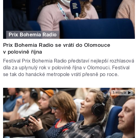
Prix Bohemia Radio
Prix Bohemia Radio se vrátí do Olomouce
v polovině října
Festival Prix Bohemia Radio představí nejlepší rozhlasová
díla za uplynulý rok v polovině října v Olomouci. Festival
se tak do hanácké metropole vrátí přesně po roce.
1 minuta