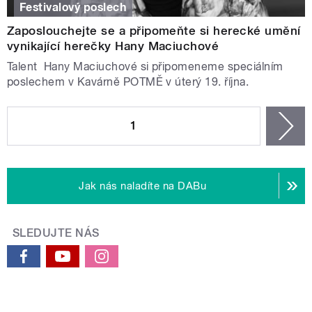
Festivalový poslech
Zaposlouchejte se a připomeňte si herecké umění
vynikající herečky Hany Maciuchové
Talent Hany Maciuchové si připomeneme speciálním
poslechem v Kavárně POTMĚ v úterý 19. října.
STRÁNKY
1
n
Jak nás naladíte na DABu
SLEDUJTE NÁS