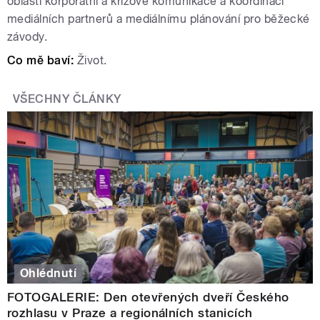
oblasti korporátní a krizové komunikace a
koordinaci
mediálních partnerů a mediálnímu plánování pro běžecké
závody.
Co mě baví:
Život.
VŠECHNY ČLÁNKY
Ohlédnutí
FOTOGALERIE: Den otevřených dveří Českého
rozhlasu v Praze a regionálních stanicích