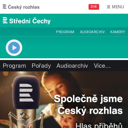
Přejít k hlavnímu obsahu
MENU
ŽIVĚ
PROGRAM
AUDIOARCHIV
KAMERY
Program
Pořady
Audioarchiv
Více
…