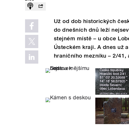
Už od dob historických če
do dnešních dnů leží nejse
stejném místě – u obce Lo
Ústeckém kraji. A dnes už a
hraničního mezníku – 2/41, 