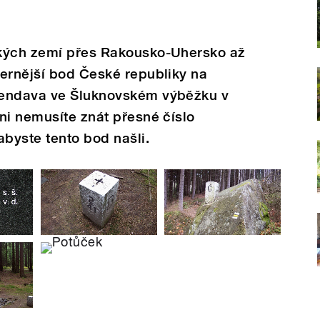
ských zemí přes Rakousko-Uhersko až
vernější bod České republiky na
bendava ve Šluknovském výběžku v
ni nemusíte znát přesné číslo
abyste tento bod našli.