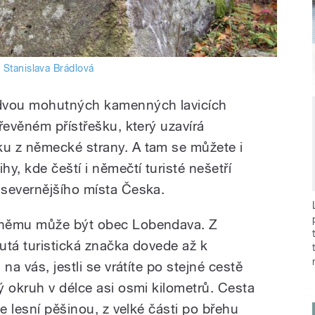
:
Stanislava Brádlová
 dvou mohutných kamenných lavicích
řevěném přístřešku, který uzavírá
u z německé strany. A tam se můžete i
y, kde čeští i němečtí turisté nešetří
jsevernějšího místa Česka.
 němu může být obec Lobendava. Z
utá turistická značka dovede až k
na vás, jestli se vrátíte po stejné cestě
ý okruh v délce asi osmi kilometrů. Cesta
e lesní pěšinou, z velké části po břehu