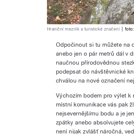
Hraniční mezník a turistické značení
|
foto
Odpočinout si tu můžete na
anebo jen o pár metrů dál v d
naučnou přírodovědnou stezk
podepsat do návštěvnické knih
chválou na nové označení ne
Výchozím bodem pro výlet k
místní komunikace vás pak žl
nejsevernějšímu bodu a je jen 
zpátky anebo absolvujete cel
není nijak zvlášť náročná, ved