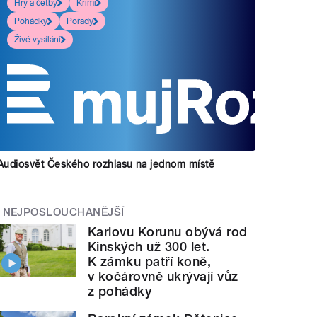
Hry a četby
Krimi
Pohádky
Pořady
Živé vysílání
Audiosvět Českého rozhlasu na jednom místě
NEJPOSLOUCHANĚJŠÍ
Karlovu Korunu obývá rod
Kinských už 300 let.
K zámku patří koně,
v kočárovně ukrývají vůz
z pohádky