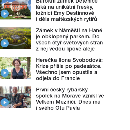
Barokní zámek Dětenice
láká na unikátní fresky,
ložnici Emy Destinnové
i děla maltézských rytířů
Zámek v Náměšti na Hané
je obklopený parkem. Do
všech čtyř světových stran
z něj vedou lipové aleje
Herečka Ilona Svobodová:
Krize přišla po padesátce.
Všechno jsem opustila a
odjela do Francie
První český rybářský
spolek na Moravě vznikl ve
Velkém Meziříčí. Dnes má
i svého Otu Pavla