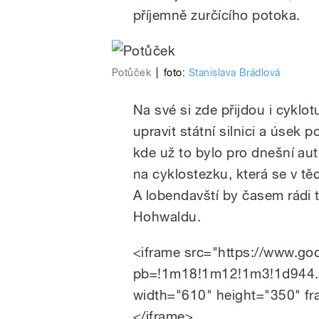
příjemně zurčícího potoka.
Potůček
|
foto:
Stanislava Brádlová
Na své si zde přijdou i cyklo
upravit státní silnici a úsek
kde už to bylo pro dnešní aut
na cyklostezku, která se v t
A lobendavští by časem rádi tu
Hohwaldu.
<iframe src="https://www.g
pb=!1m18!1m12!1m3!1d944.
width="610" height="350" fr
</iframe>