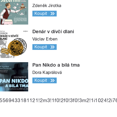
Zdeněk Jirotka
Koupit
Denár v dívčí dlani
Václav Erben
Koupit
Pan Nikdo a bílá tma
Dora Kaprálová
Koupit
569433181121!2m3!1f0!2f0!3f0!3m2!1i1024!2