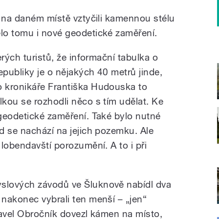
m na daném místě vztyčili kamennou stélu
lo tomu i nové geodetické zaměření.
erých turistů, že informační tabulka o
publiky je o nějakých 40 metrů jinde,
 kronikáře Františka Hudouska to
kou se rozhodli něco s tím udělat. Ke
geodetické zaměření. Také bylo nutné
d se nachází na jejich pozemku. Ale
lobendavští porozumění. A to i při
slových závodů ve Šluknově nabídl dva
nakonec vybrali ten menší – „jen“
Pavel Obročník dovezl kámen na místo,