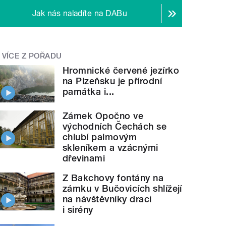
Jak nás naladíte na DABu
VÍCE Z POŘADU
Hromnické červené jezírko
na Plzeňsku je přírodní
památka i...
Zámek Opočno ve
východních Čechách se
chlubí palmovým
skleníkem a vzácnými
dřevinami
Z Bakchovy fontány na
zámku v Bučovicích shlížejí
na návštěvníky draci
i sirény