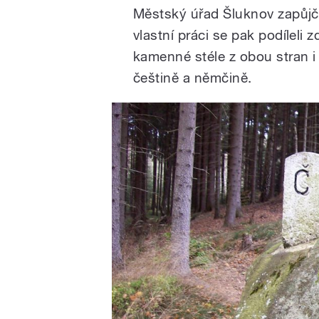
Městský úřad Šluknov zapůjči
vlastní práci se pak podíleli
kamenné stéle z obou stran i 
češtině a němčině.