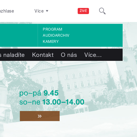
ozhlase
Více
ŽIVĚ
PROGRAM
AUDIOARCHIV
KAMERY
 naladíte
Kontakt
O nás
Více
…