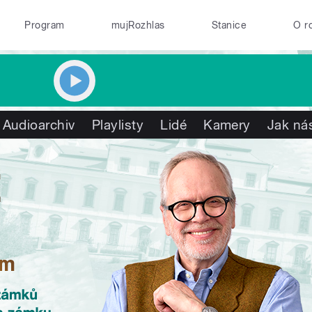
Program
mujRozhlas
Stanice
O r
Audioarchiv
Playlisty
Lidé
Kamery
Jak nás