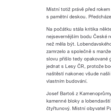
Místní totiž právě před roke
s pamětní deskou. Předcháze
Na počátku stála kritika někt
nejsevernějším bodu České re
než měla být. Lobendavského
zamrzelo a společně s manžel
slovu přišlo tedy opakované 
jednat s Lesy ČR, protože bo
naštěstí nakonec všude našli 
vlastním budování.
Josef Bartoš z Kamenoprůmy
kamenné bloky a lobendavští 
čtyřtunový. Místní obyvatel 