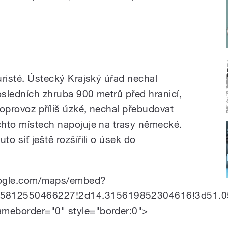
turisté. Ústecký Krajský úřad nechal
 posledních zhruba 900 metrů před hranicí,
oprovoz příliš úzké, nechal přebudovat
ěchto místech napojuje na trasy německé.
to síť ještě rozšířili o úsek do
oogle.com/maps/embed?
5812550466227!2d14.315619852304616!3d51.05
ameborder="0" style="border:0">