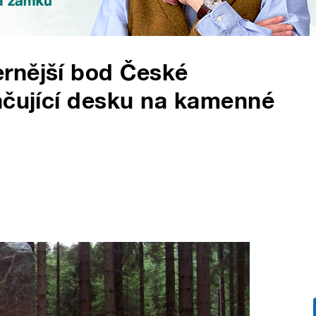
rnější bod České
ačující desku na kamenné