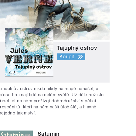
Tajuplný ostrov
Koupit
Lincolnův ostrov nikdo nikdy na mapě nenašel, a
přece ho znají lidé na celém světě. Už déle než sto
třicet let na něm prožívají dobrodružství s pěticí
trosečníků, kteří na něm našli útočiště, a hlavně
nejedno tajemství.
Saturnin