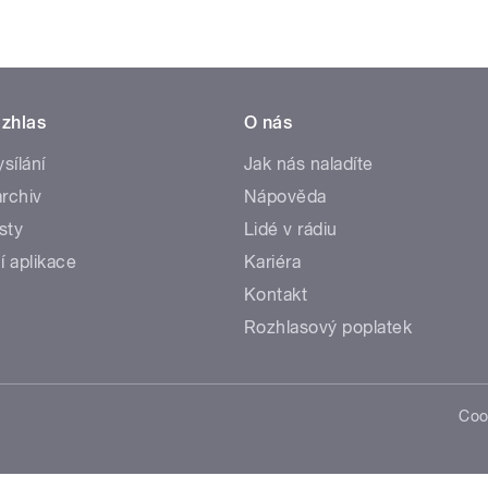
zhlas
O nás
ysílání
Jak nás naladíte
rchiv
Nápověda
sty
Lidé v rádiu
í aplikace
Kariéra
Kontakt
Rozhlasový poplatek
Coo