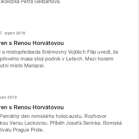
ikoložka Petra Gelbartová.
7. srpen 2019
en s Renou Horvátovou
a místopředseda Sněmovny Vojtěch Filip uvedl, že
přového masa stojí podnik v Letech. Mezi horami
utní místo Mariazel.
rpen 2019
en s Renou Horvátovou
 Památný den romského holocaustu. Rozhovor
kou Verou Lackovou. Příběh Josefa Serinka. Romská
ivalu Prague Pride.