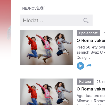
NEJNOVĚJŠÍ
Společnost
7
O Roma vaker
Před 50 lety by
zemích Svaz Cik
Design.
Kultura
31. s
O Roma vaker
Agentura pro so
Mícovou. Romov