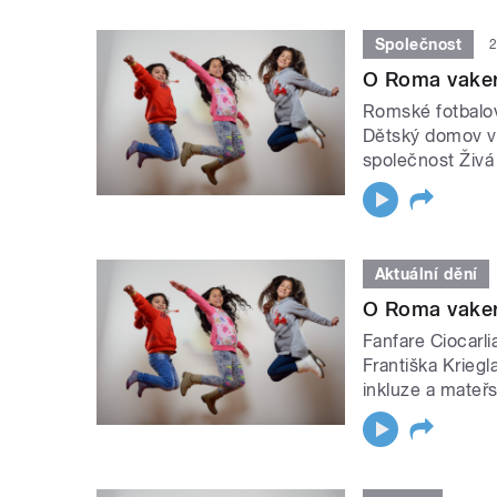
Společnost
2
O Roma vaker
Romské fotbalov
Dětský domov v 
společnost Živá
Aktuální dění
O Roma vaker
Fanfare Ciocarli
Františka Kriegl
inkluze a mateřs