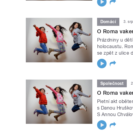
Domácí
3. sr
O Roma vaker
Prázdniny u dě
holocaustu. Rom
se zpět z ulice 
Společnost
2
O Roma vaker
Pietní akt obět
s Danou Hruškov
S Annou Chválovo