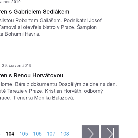
rvenec 2019
en s Gabrielem Sedlákem
listou Robertem Galiášem. Podnikatel Josef
amová si otevřela bistro v Praze. Šampion
ta Bohumil Havrla.
29. červen 2019
en s Renou Horvátovou
f Home. Bára z dokumentu Dospělým ze dne na den.
té Terezie v Praze. Kristian Horváth, odborný
práce. Trenérka Monika Balážová.
3
104
105
106
107
108
následující ›
poslední