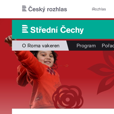
Přejít k hlavnímu obsahu
iRozhlas
O Roma vakeren
Program
Pořa