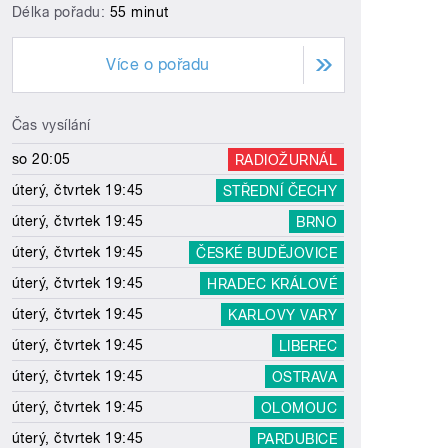
Délka pořadu:
55 minut
Více o pořadu
Čas vysílání
so 20:05
RADIOŽURNÁL
úterý, čtvrtek 19:45
STŘEDNÍ ČECHY
úterý, čtvrtek 19:45
BRNO
úterý, čtvrtek 19:45
ČESKÉ BUDĚJOVICE
úterý, čtvrtek 19:45
HRADEC KRÁLOVÉ
úterý, čtvrtek 19:45
KARLOVY VARY
úterý, čtvrtek 19:45
LIBEREC
úterý, čtvrtek 19:45
OSTRAVA
úterý, čtvrtek 19:45
OLOMOUC
úterý, čtvrtek 19:45
PARDUBICE