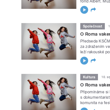
fond Albert. Muz
Společnost
1
O Roma vaker
Předseda KSČM 
za zdražením ve
leží rakouské po
Kultura
10. s
O Roma vaker
Připomínáme si
s dokumentarist
komunita na fest