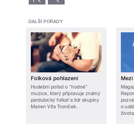
DALŠÍ POŘADY
Folková pohlazení
Mezi
Hudební pořad o "hodné"
Magazí
muzice, který připravuje známý
Repor
pardubický folkař a lídr skupiny
pozvá
Marien Víťa Troníček.
o udá
života