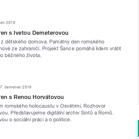
pen 2019
en s Ivetou Demeterovou
tí z dětského domova. Památný den romského
ové ze zahraničí. Projekt Šance pomáhá lidem vrátit
do běžného života.
7. červenec 2019
en s Renou Horvátovou
em romského holocaustu v Osvětimi. Rozhovor
ou. Představujeme digitální archiv Sintů a Romů.
u o sociální práci a o politice.