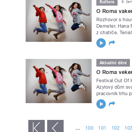
Kultura
6. če
O Roma vaker
Rozhovor s hous
Demeter. Hana F
z chatrče. Tenis
Aktuální dění
O Roma veker
Festival Out O
Azylový dům sva
pracovník trhu 
STRÁNKY
…
100
101
102
10
« první
‹ předchozí