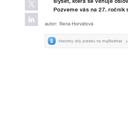
slyšet, která se věnuje osl
Pozveme vás na 27. ročník
autor:
Rena Horvátová
Všechny díly pořadu na mujRozhlas