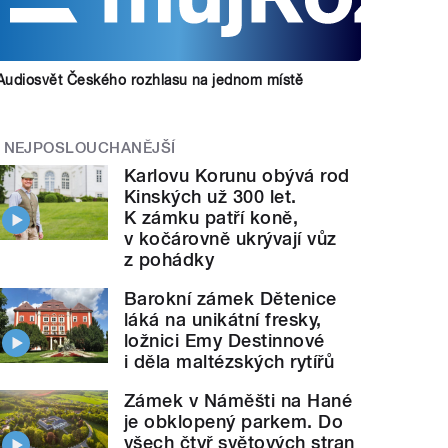
Audiosvět Českého rozhlasu na jednom místě
NEJPOSLOUCHANĚJŠÍ
Karlovu Korunu obývá rod
Kinských už 300 let.
K zámku patří koně,
v kočárovně ukrývají vůz
z pohádky
Barokní zámek Dětenice
láká na unikátní fresky,
ložnici Emy Destinnové
i děla maltézských rytířů
Zámek v Náměšti na Hané
je obklopený parkem. Do
všech čtyř světových stran