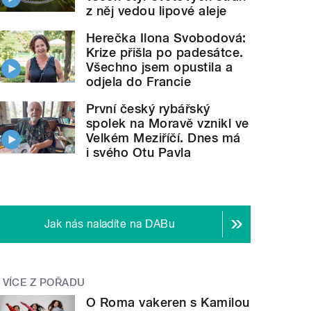
z něj vedou lipové aleje
Herečka Ilona Svobodová:
Krize přišla po padesátce.
Všechno jsem opustila a
odjela do Francie
První český rybářský
spolek na Moravě vznikl ve
Velkém Meziříčí. Dnes má
i svého Otu Pavla
Jak nás naladíte na DABu
VÍCE Z POŘADU
O Roma vakeren s Kamilou