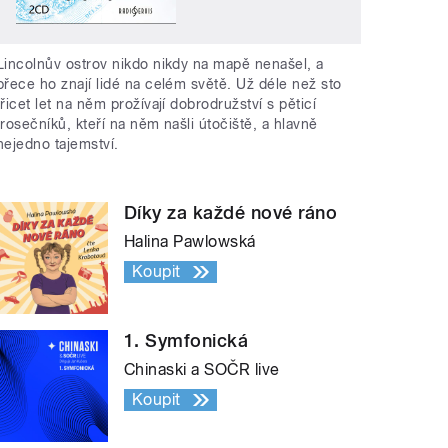
Lincolnův ostrov nikdo nikdy na mapě nenašel, a
přece ho znají lidé na celém světě. Už déle než sto
třicet let na něm prožívají dobrodružství s pěticí
trosečníků, kteří na něm našli útočiště, a hlavně
nejedno tajemství.
Díky za každé nové ráno
Halina Pawlowská
Koupit
1. Symfonická
Chinaski a SOČR live
Koupit