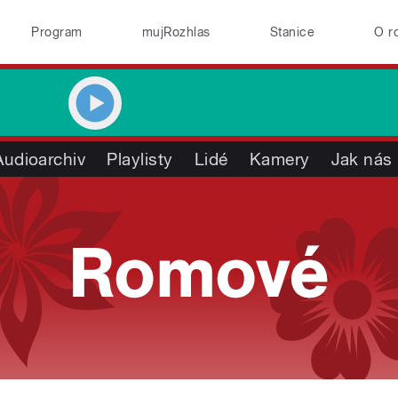
Program
mujRozhlas
Stanice
O r
Audioarchiv
Playlisty
Lidé
Kamery
Jak nás 