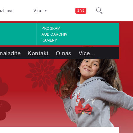
ozhlase
Více
ŽIVĚ
PROGRAM
AUDIOARCHIV
KAMERY
naladíte
Kontakt
O nás
Více
…