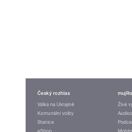
Český rozhlas
mujRo
Válka na Ukrajině
Živé v
Komunální volby
Audioa
Stanice
Podca
eShop
Mobiln