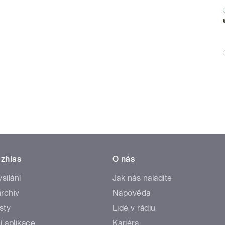
zhlas
O nás
ysílání
Jak nás naladíte
rchiv
Nápověda
sty
Lidé v rádiu
í aplikace
Kariéra