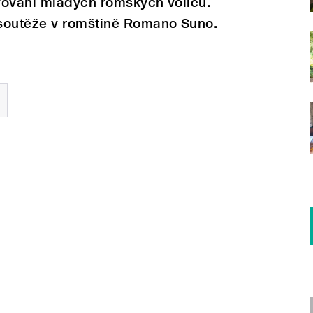
ovování mladých romských voličů.
 soutěže v romštině Romano Suno.