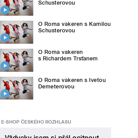
Schusterovou
O Roma vakeren s Kamilou
Schusterovou
O Roma vakeren
s Richardem Trsťanem
O Roma vakeren s Ivetou
Demeterovou
E-SHOP ČESKÉHO ROZHLASU
Vždycky jsem si přál ocitnout