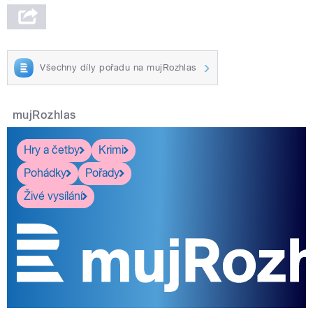
Všechny díly pořadu na mujRozhlas
mujRozhlas
Hry a četby
Krimi
Pohádky
Pořady
Živé vysílání