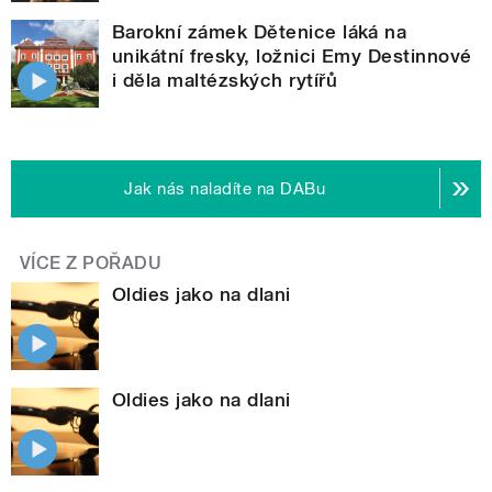
Barokní zámek Dětenice láká na
unikátní fresky, ložnici Emy Destinnové
i děla maltézských rytířů
Jak nás naladíte na DABu
VÍCE Z POŘADU
Oldies jako na dlani
Oldies jako na dlani