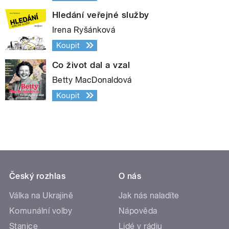
Hledání veřejné služby
Irena Ryšánková
Koupit
Co život dal a vzal
Betty MacDonaldová
Koupit
Český rozhlas
O nás
Válka na Ukrajině
Jak nás naladíte
Komunální volby
Nápověda
Stanice
Lidé v rádiu