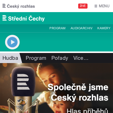
Přejít k hlavnímu obsahu
MENU
ŽIVĚ
PROGRAM
AUDIOARCHIV
KAMERY
Hudba
Program
Pořady
Více
…