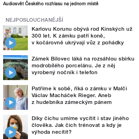
Audiosvět Českého rozhlasu na jednom místě
NEJPOSLOUCHANĚJŠÍ
Karlovu Korunu obývá rod Kinských už
300 let. K zámku patří koně,
v kočárovně ukrývají vůz z pohádky
Zámek Bílovec láká na rozsáhlou sbírku
modrobílého porcelánu. Je z něj
vyrobený nočník i telefon
Patříme k sobě, říká o zámku v Malči
Václav Macháček Rieger. Aneb
z hudebníka zámeckým pánem
Díky čichu umíme vycítit i stav jiného
člověka. Jak čich trénovat a kdy je
výhoda necítit?