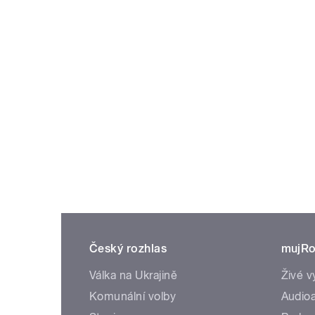
Český rozhlas
mujRo
Válka na Ukrajině
Živé v
Komunální volby
Audioa