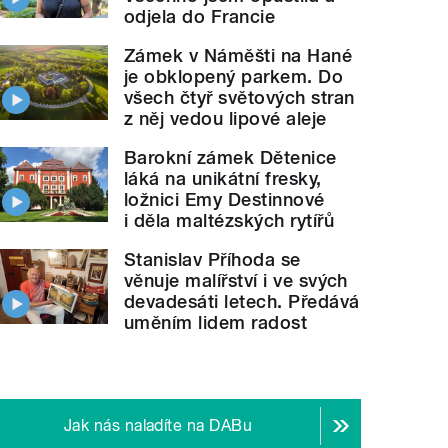
odjela do Francie
Zámek v Náměšti na Hané
je obklopený parkem. Do
všech čtyř světových stran
z něj vedou lipové aleje
Barokní zámek Dětenice
láká na unikátní fresky,
ložnici Emy Destinnové
i děla maltézských rytířů
Stanislav Příhoda se
věnuje malířství i ve svých
devadesáti letech. Předává
uměním lidem radost
Jak nás naladíte na DABu