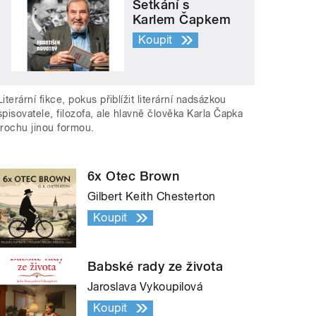
Setkání s
Karlem Čapkem
Koupit
Literární fikce, pokus přiblížit literární nadsázkou
spisovatele, filozofa, ale hlavně člověka Karla Čapka
trochu jinou formou.
6x Otec Brown
Gilbert Keith Chesterton
Koupit
Babské rady ze života
Jaroslava Vykoupilová
Koupit