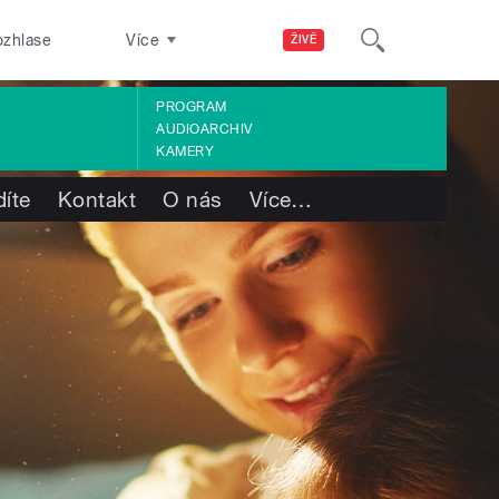
ozhlase
Více
ŽIVĚ
PROGRAM
AUDIOARCHIV
KAMERY
díte
Kontakt
O nás
Více
…