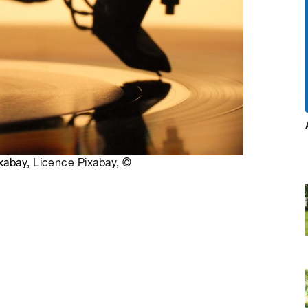
ixabay,
Licence Pixabay
,
©