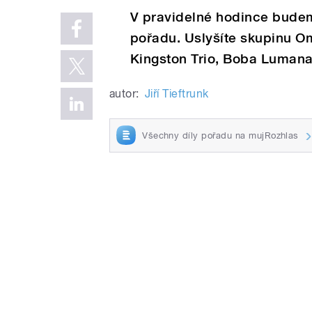
V pravidelné hodince budem
pořadu. Uslyšíte skupinu O
Kingston Trio, Boba Lumana 
autor:
Jiří Tieftrunk
Všechny díly pořadu na mujRozhlas