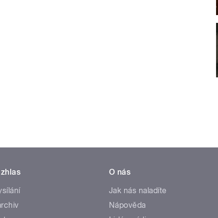
zhlas
O nás
ysílání
Jak nás naladíte
rchiv
Nápověda