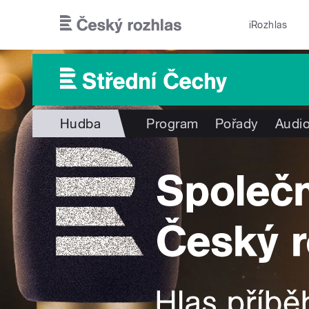
Přejít k hlavnímu obsahu
iRozhlas
Hudba
Program
Pořady
Audio