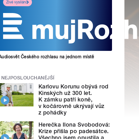
Živé vysílání
Audiosvět Českého rozhlasu na jednom místě
NEJPOSLOUCHANĚJŠÍ
Karlovu Korunu obývá rod
Kinských už 300 let.
K zámku patří koně,
v kočárovně ukrývají vůz
z pohádky
Herečka Ilona Svobodová:
Krize přišla po padesátce.
Všechno jsem opustila a