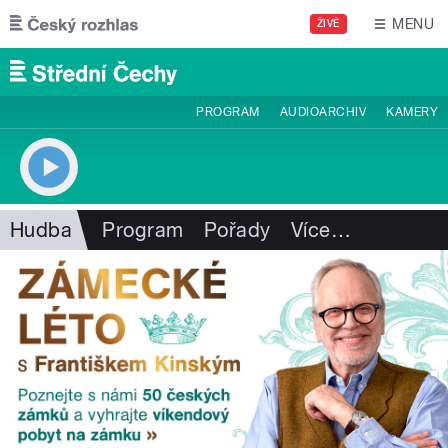
Přejít k hlavnímu obsahu
MENU
ŽIVĚ
PROGRAM
AUDIOARCHIV
KAMERY
Hudba
Program
Pořady
Více
…