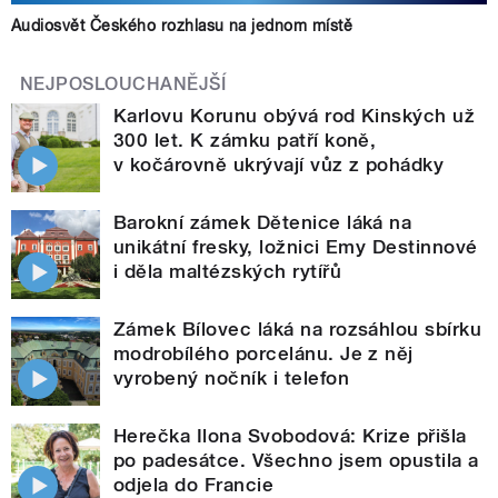
Audiosvět Českého rozhlasu na jednom místě
NEJPOSLOUCHANĚJŠÍ
Karlovu Korunu obývá rod Kinských už
300 let. K zámku patří koně,
v kočárovně ukrývají vůz z pohádky
Barokní zámek Dětenice láká na
unikátní fresky, ložnici Emy Destinnové
i děla maltézských rytířů
Zámek Bílovec láká na rozsáhlou sbírku
modrobílého porcelánu. Je z něj
vyrobený nočník i telefon
Herečka Ilona Svobodová: Krize přišla
po padesátce. Všechno jsem opustila a
odjela do Francie