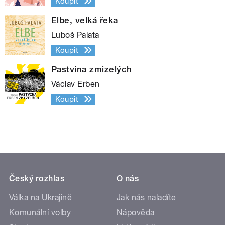
Koupit
Elbe, velká řeka
Luboš Palata
Koupit
Pastvina zmizelých
Václav Erben
Koupit
Český rozhlas
O nás
Válka na Ukrajině
Jak nás naladíte
Komunální volby
Nápověda