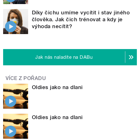
Díky čichu umíme vycítit i stav jiného
člověka. Jak čich trénovat a kdy je
výhoda necítit?
Jak nás naladíte na DABu
VÍCE Z POŘADU
Oldies jako na dlani
Oldies jako na dlani