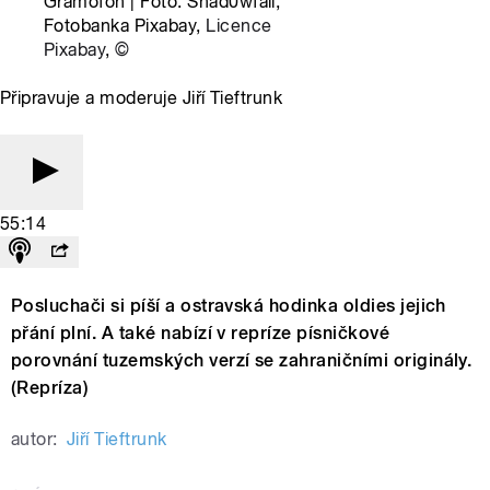
Gramofon | Foto: Shad0wfall,
Fotobanka Pixabay,
Licence
Pixabay
,
©
Připravuje a moderuje Jiří Tieftrunk
55:14
Posluchači si píší a ostravská hodinka oldies jejich
přání plní. A také nabízí v repríze písničkové
porovnání tuzemských verzí se zahraničními originály.
(Repríza)
autor:
Jiří Tieftrunk