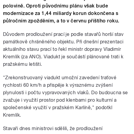
polovině. Oproti původnímu plánu však bude
modernizace za 1,44 miliardy korun dokončena s
půlročním zpožděním, a to v červnu příštího roku.
Důvodem prodloužení prací je podle stavařů horší stav
památkově chráněného objektu. Při dnešní prezentaci
aktuálního stavu prací to řekl ministr dopravy Vladimír
Kremlík (za ANO). Viadukt je součástí plánované trati k
pražskému letišti.
"Zrekonstruovaný viadukt umožní zavedení traťové
rychlosti 60 km/h a přispěje k výraznému zvýšení
plynulosti i počtu vypravovaných vlaků. Do budoucna se
zvažuje i využití prostor pod klenbami pro kulturní a
společenské využití v pražském Karlíně," podotkl
Kremlík.
Stavaři dnes ministrovi sdělili, že prodloužení