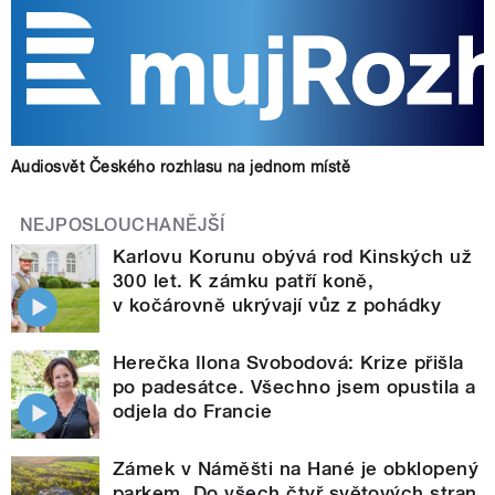
Audiosvět Českého rozhlasu na jednom místě
NEJPOSLOUCHANĚJŠÍ
Karlovu Korunu obývá rod Kinských už
300 let. K zámku patří koně,
v kočárovně ukrývají vůz z pohádky
Herečka Ilona Svobodová: Krize přišla
po padesátce. Všechno jsem opustila a
odjela do Francie
Zámek v Náměšti na Hané je obklopený
parkem. Do všech čtyř světových stran