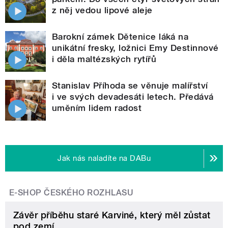
z něj vedou lipové aleje
Barokní zámek Dětenice láká na
unikátní fresky, ložnici Emy Destinnové
i děla maltézských rytířů
Stanislav Příhoda se věnuje malířství
i ve svých devadesáti letech. Předává
uměním lidem radost
Jak nás naladíte na DABu
E-SHOP ČESKÉHO ROZHLASU
Závěr příběhu staré Karviné, který měl zůstat
pod zemí