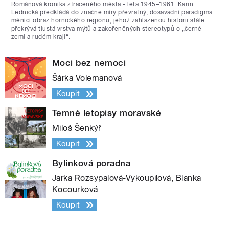
Románová kronika ztraceného města - léta 1945–1961. Karin
Lednická předkládá do značné míry převratný, dosavadní paradigma
měnící obraz hornického regionu, jehož zahlazenou historii stále
překrývá tlustá vrstva mýtů a zakořeněných stereotypů o „černé
zemi a rudém kraji“.
Moci bez nemoci
Šárka Volemanová
Koupit
Temné letopisy moravské
Miloš Šenkýř
Koupit
Bylinková poradna
Jarka Rozsypalová-Vykoupilová, Blanka
Kocourková
Koupit