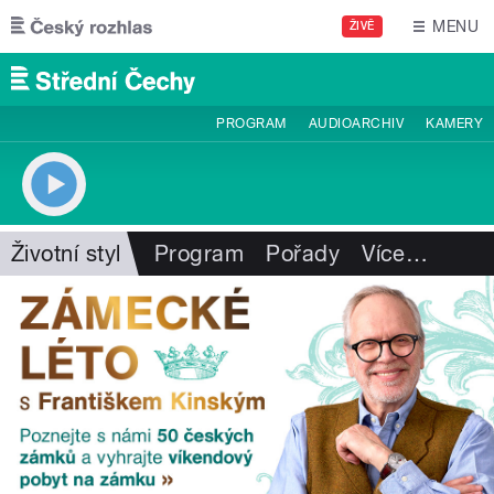
Přejít k hlavnímu obsahu
MENU
ŽIVĚ
PROGRAM
AUDIOARCHIV
KAMERY
Životní styl
Program
Pořady
Více
…