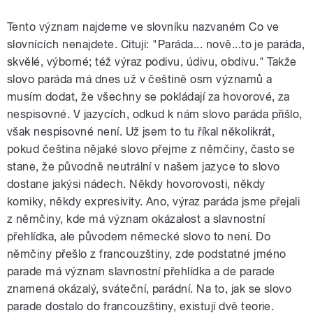
Tento význam najdeme ve slovníku nazvaném Co ve
slovnících nenajdete. Cituji: "Paráda... nově...to je paráda,
skvělé, výborné; též výraz podivu, údivu, obdivu." Takže
slovo paráda má dnes už v češtině osm významů a
musím dodat, že všechny se pokládají za hovorové, za
nespisovné. V jazycích, odkud k nám slovo paráda přišlo,
však nespisovné není. Už jsem to tu říkal několikrát,
pokud čeština nějaké slovo přejme z němčiny, často se
stane, že původně neutrální v našem jazyce to slovo
dostane jakýsi nádech. Někdy hovorovosti, někdy
komiky, někdy expresivity. Ano, výraz paráda jsme přejali
z němčiny, kde má význam okázalost a slavnostní
přehlídka, ale původem německé slovo to není. Do
němčiny přešlo z francouzštiny, zde podstatné jméno
parade má význam slavnostní přehlídka a de parade
znamená okázalý, sváteční, parádní. Na to, jak se slovo
parade dostalo do francouzštiny, existují dvě teorie.