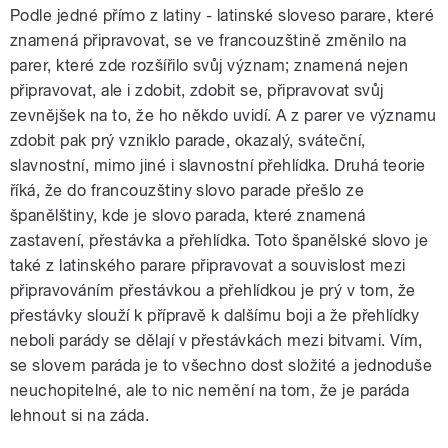
Podle jedné přímo z latiny - latinské sloveso parare, které
znamená připravovat, se ve francouzštině změnilo na
parer, které zde rozšířilo svůj význam; znamená nejen
připravovat, ale i zdobit, zdobit se, připravovat svůj
zevnějšek na to, že ho někdo uvidí. A z parer ve významu
zdobit pak prý vzniklo parade, okazalý, sváteční,
slavnostní, mimo jiné i slavnostní přehlídka. Druhá teorie
říká, že do francouzštiny slovo parade přešlo ze
španělštiny, kde je slovo parada, které znamená
zastavení, přestávka a přehlídka. Toto španělské slovo je
také z latinského parare připravovat a souvislost mezi
připravováním přestávkou a přehlídkou je prý v tom, že
přestávky slouží k přípravě k dalšímu boji a že přehlídky
neboli parády se dělají v přestávkách mezi bitvami. Vím,
se slovem paráda je to všechno dost složité a jednoduše
neuchopitelné, ale to nic nemění na tom, že je paráda
lehnout si na záda.