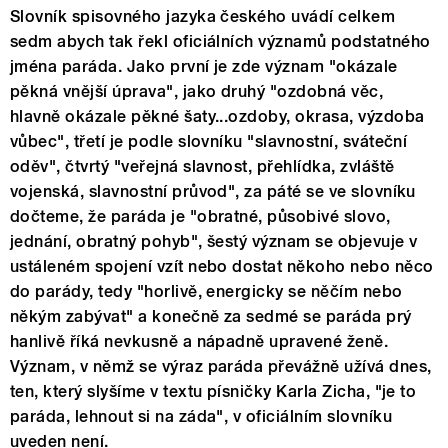
Slovník spisovného jazyka českého uvádí celkem
sedm abych tak řekl oficiálních významů podstatného
jména paráda. Jako první je zde význam "okázale
pěkná vnější úprava", jako druhý "ozdobná věc,
hlavně okázale pěkné šaty...ozdoby, okrasa, výzdoba
vůbec", třetí je podle slovníku "slavnostní, sváteční
oděv", čtvrtý "veřejná slavnost, přehlídka, zvláště
vojenská, slavnostní průvod", za páté se ve slovníku
dočteme, že paráda je "obratné, působivé slovo,
jednání, obratný pohyb", šestý význam se objevuje v
ustáleném spojení vzít nebo dostat někoho nebo něco
do parády, tedy "horlivě, energicky se něčím nebo
někým zabývat" a konečně za sedmé se paráda prý
hanlivě říká nevkusně a nápadně upravené ženě.
Význam, v němž se výraz paráda převážně užívá dnes,
ten, který slyšíme v textu písničky Karla Zicha, "je to
paráda, lehnout si na záda", v oficiálním slovníku
uveden není.