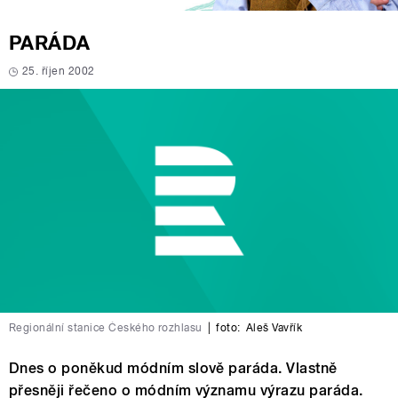
PARÁDA
25. říjen 2002
Regionální stanice Českého rozhlasu
|
foto:
Aleš Vavřík
Dnes o poněkud módním slově paráda. Vlastně
přesněji řečeno o módním významu výrazu paráda.