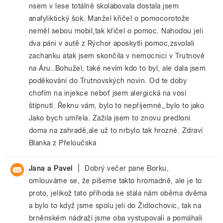
nsem v lese totálně skolabovala dostala jsem
anafyliktický šok. Manžel křičel o pomocorotože
neměl sebou mobil,tak křičel o pomoc. Nahodou jeli
dva páni v autě z Rýchor aposkytli pomoc,zsvolali
zachanku atak jsem skončila v nemocnici v Trutnově
na Áru..Bohužel, také nevím kdo to byl, ale dala jsem
poděkování do Trutnovských novin. Od te doby
chofím na injekce neboť jsem alergická na vosí
štípnutí. Řeknu vám, bylo to nepříjemné,,bylo to jako
Jako bych umřela. Zažila jsem to znovu predloni
doma na zahradě,ale už to nrbylo tak hrozné. Zdraví
Blanka z Přeloučska
|
Jana a Pavel
Dobrý večer pane Borku,
omlouváme se, že píšeme takto hromadně, ale je to
proto, jelikož tato příhoda se stala nám oběma dvěma
a bylo to když jsme spolu jeli do Židlochovic, tak na
brněnském nádraží jsme oba vystupovali a pomáhali