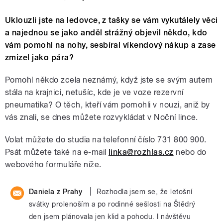
Uklouzli jste na ledovce, z tašky se vám vykutálely věci
a najednou se jako anděl strážný objevil někdo, kdo
vám pomohl na nohy, sesbíral víkendový nákup a zase
zmizel jako pára?
Pomohl někdo zcela neznámý, když jste se svým autem
stála na krajnici, netušíc, kde je ve voze rezervní
pneumatika? O těch, kteří vám pomohli v nouzi, aniž by
vás znali, se dnes můžete rozvykládat v Noční lince.
Volat můžete do studia na telefonní číslo 731 800 900.
Psát můžete také na e-mail
linka@rozhlas.cz
nebo do
webového formuláře níže.
|
Daniela z Prahy
Rozhodla jsem se, že letošní
svátky prolenoším a po rodinné sešlosti na Štědrý
den jsem plánovala jen klid a pohodu. I návštěvu