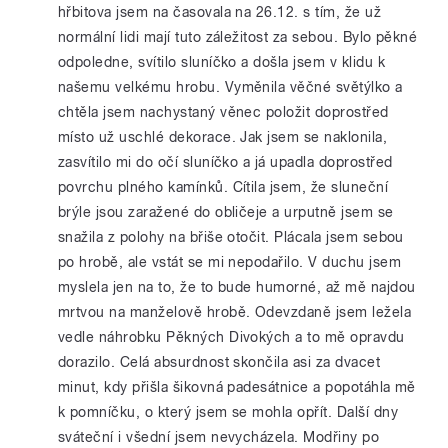
hřbitova jsem na časovala na 26.12. s tím, že už
normální lidi mají tuto záležitost za sebou. Bylo pěkné
odpoledne, svítilo sluníčko a došla jsem v klidu k
našemu velkému hrobu. Vyměnila věčné světýlko a
chtěla jsem nachystaný věnec položit doprostřed
místo už uschlé dekorace. Jak jsem se naklonila,
zasvítilo mi do očí sluníčko a já upadla doprostřed
povrchu plného kamínků. Cítila jsem, že sluneční
brýle jsou zaražené do obličeje a urputně jsem se
snažila z polohy na břiše otočit. Plácala jsem sebou
po hrobě, ale vstát se mi nepodařilo. V duchu jsem
myslela jen na to, že to bude humorné, až mě najdou
mrtvou na manželově hrobě. Odevzdaně jsem ležela
vedle náhrobku Pěkných Divokých a to mě opravdu
dorazilo. Celá absurdnost skončila asi za dvacet
minut, kdy přišla šikovná padesátnice a popotáhla mě
k pomníčku, o který jsem se mohla opřít. Další dny
sváteční i všední jsem nevycházela. Modřiny po