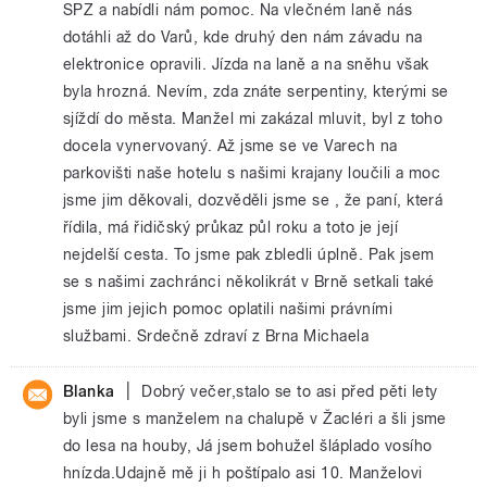
SPZ a nabídli nám pomoc. Na vlečném laně nás
dotáhli až do Varů, kde druhý den nám závadu na
elektronice opravili. Jízda na laně a na sněhu však
byla hrozná. Nevím, zda znáte serpentiny, kterými se
sjíždí do města. Manžel mi zakázal mluvit, byl z toho
docela vynervovaný. Až jsme se ve Varech na
parkovišti naše hotelu s našimi krajany loučili a moc
jsme jim děkovali, dozvěděli jsme se , že paní, která
řídila, má řidičský průkaz půl roku a toto je její
nejdelší cesta. To jsme pak zbledli úplně. Pak jsem
se s našimi zachránci několikrát v Brně setkali také
jsme jim jejich pomoc oplatili našimi právními
službami. Srdečně zdraví z Brna Michaela
|
Blanka
Dobrý večer,stalo se to asi před pěti lety
byli jsme s manželem na chalupě v Žacléri a šli jsme
do lesa na houby, Já jsem bohužel šláplado vosího
hnízda.Udajně mě ji h poštípalo asi 10. Manželovi