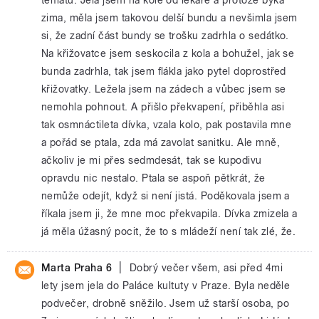
zima, měla jsem takovou delší bundu a nevšimla jsem
si, že zadní část bundy se trošku zadrhla o sedátko.
Na křižovatce jsem seskocila z kola a bohužel, jak se
bunda zadrhla, tak jsem flákla jako pytel doprostřed
křižovatky. Ležela jsem na zádech a vůbec jsem se
nemohla pohnout. A přišlo překvapení, přiběhla asi
tak osmnáctileta dívka, vzala kolo, pak postavila mne
a pořád se ptala, zda má zavolat sanitku. Ale mně,
ačkoliv je mi přes sedmdesát, tak se kupodivu
opravdu nic nestalo. Ptala se aspoň pětkrát, že
nemůže odejít, když si není jistá. Poděkovala jsem a
říkala jsem ji, že mne moc překvapila. Dívka zmizela a
já měla úžasný pocit, že to s mládeží není tak zlé, že.
|
Marta Praha 6
Dobrý večer všem, asi před 4mi
lety jsem jela do Paláce kultuty v Praze. Byla neděle
podvečer, drobně sněžilo. Jsem už starší osoba, po