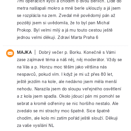
7mi operacích kyčli a chodím o dvou berlích. Lidé do
metra našlapali mokro a mně berle uklouzly a já jsem
se rozplácla na zem. Zvedal mě povědomý pán až
později jsem si uvědomila, že to byl pan Michal
Prokop. Byl velmi milý a já mu touto cestou ještě
jednou velmi děkuji. Zdraví Marta Praha 6
|
MAJKA
Dobrý večer p. Borku. Konečně s Vámi
zase zajímavé téma a náš něj, něj moderátor. Vždy se
na Vás a p. Honzu moc těším jako většina nás
nespavců, pokud vím. I když je mi už přes 80 let,
ještě jezdím na kole, ale nedávno jsem měla menší
nehodu. Narazila jsem do sloupu veřejného osvětlení
a z kola jsem spadla. Okolo jdoucí pán mi pomohl se
sebrat a kromě odřeniny se nic horšího nestalo. Ale
zvedalo se mi strachy moc špatně. Sice špatně
chodím, ale kolo mi zatím pořád ještě slouží. Děkuji
za vaše vysílání NL