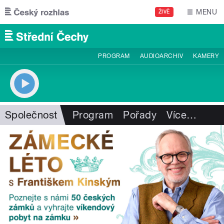
Přejít k hlavnímu obsahu
MENU
ŽIVĚ
PROGRAM
AUDIOARCHIV
KAMERY
Společnost
Program
Pořady
Více
…