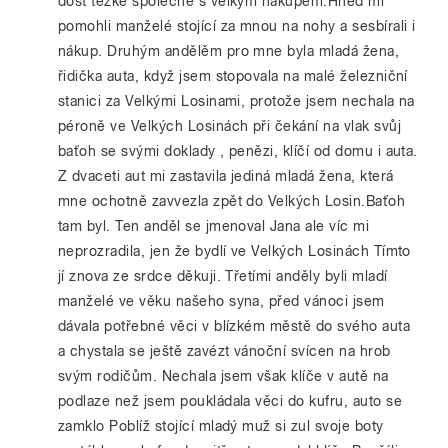
dost těžké společně s velkým nákupem.Hned mi
pomohli manželé stojící za mnou na nohy a sesbírali i
nákup. Druhým andělěm pro mne byla mladá žena,
řidička auta, když jsem stopovala na malé železniční
stanici za Velkými Losinami, protože jsem nechala na
péroně ve Velkých Losinách při čekání na vlak svůj
baťoh se svými doklady , penězi, klíčí od domu i auta.
Z dvaceti aut mi zastavila jediná mladá žena, která
mne ochotně zavvezla zpět do Velkých Losin.Baťoh
tam byl. Ten anděl se jmenoval Jana ale víc mi
neprozradila, jen že bydlí ve Velkých Losinách Tímto
jí znova ze srdce děkuji. Třetími anděly byli mladí
manželé ve věku našeho syna, před vánoci jsem
dávala potřebné věci v blízkém městě do svého auta
a chystala se ještě zavézt vánoční svícen na hrob
svým rodičům. Nechala jsem však klíče v autě na
podlaze než jsem poukládala věci do kufru, auto se
zamklo Poblíž stojící mladý muž si zul svoje boty