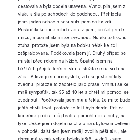
cestovala a byla docela unavená. Vystoupila jsem z
vlaku a šla po schodech do podchodu. Přehlédla
jsem jeden schod a sesunula jsem se ke zdi.
Přiskočila ke mně mladá žena z páru, co šel přede
mnou, a pomáhala mi se zvednout. No šlo to trochu
ztuha, protože jsem byla na bobku nějak ke zdi
zašprajcovaná. Poděkovala jsem jí. Druhý případ se
mi stal před rokem na lyžích. Špatně jsem na
běžkách přejela terénní vlnu a složila se natvrdo na
záda. V leže jsem přemýšlela, zda se ještě někdy
zvednu, protože to zabolelo jako prase. Vrhnul se ke
mně sympaťák, tak 35 až 40 let a chtěl mi pomoci se
zvednout. Poděkovala jsem mu a řekla, že mi to bude
ještě chvíli trvat, protože to fakt byla darda. Pak se
konečně probral můj bratr a pomohl mi na nohy, na
lyže. Ještě jsem dojela na chatu na ubytování celkem
v pohodě, další den jsem raději zvolila pěší túru, ale
doma mě to pak velice bolelo ještě 14 dnů. Jsem