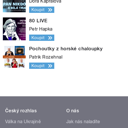
Dora Kaprálová
Koupit
80 LIVE
Petr Hapka
Koupit
Pochoutky z horské chaloupky
Patrik Rozehnal
Koupit
Český rozhlas
O nás
Válka na Ukrajině
Jak nás naladíte