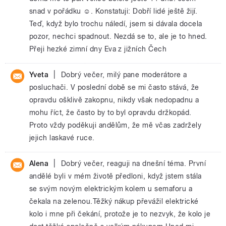
snad v pořádku ☺. Konstatuji: Dobří lidé ještě žijí.
Teď, když bylo trochu náledí, jsem si dávala docela
pozor, nechci spadnout. Nezdá se to, ale je to hned.
Přeji hezké zimní dny Eva z jižních Čech
|
Yveta
Dobrý večer, milý pane moderátore a
posluchači. V poslední době se mi často stává, že
opravdu ošklivě zakopnu, nikdy však nedopadnu a
mohu říct, že často by to byl opravdu držkopád.
Proto vždy poděkuji andělům, že mě včas zadržely
jejich laskavé ruce.
|
Alena
Dobrý večer, reaguji na dnešní téma. První
andělé byli v mém životě předloni, když jstem stála
se svým novým elektrickým kolem u semaforu a
čekala na zelenou.Těžký nákup převážil elektrické
kolo i mne při čekání, protože je to nezvyk, že kolo je