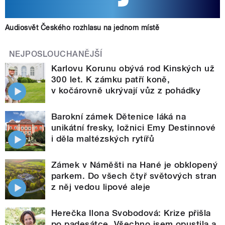
Audiosvět Českého rozhlasu na jednom místě
NEJPOSLOUCHANĚJŠÍ
Karlovu Korunu obývá rod Kinských už
300 let. K zámku patří koně,
v kočárovně ukrývají vůz z pohádky
Barokní zámek Dětenice láká na
unikátní fresky, ložnici Emy Destinnové
i děla maltézských rytířů
Zámek v Náměšti na Hané je obklopený
parkem. Do všech čtyř světových stran
z něj vedou lipové aleje
Herečka Ilona Svobodová: Krize přišla
po padesátce. Všechno jsem opustila a