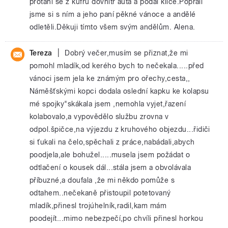
protáhl se z kufru dovnitř auta a podal klíče.Popřáli
jsme si s ním a jeho paní pěkné vánoce a andělé
odletěli.Děkuji tímto všem svým andělům. Alena.
|
Tereza
Dobrý večer,musím se přiznat,že mi
pomohl mladík,od kerého bych to nečekala.....před
vánoci jsem jela ke známým pro ořechy,cesta,,
Náměšťskými kopci dodala oslední kapku ke kolapsu
mé spojky"skákala jsem ,nemohla vyjet,řazení
kolabovalo,a vypovědělo službu zrovna v
odpol.špičce,na výjezdu z kruhového objezdu...řidiči
si ťukali na čelo,spěchali z práce,nabádali,abych
poodjela,ale bohužel.....musela jsem požádat o
odtlačení o kousek dál...stála jsem a obvolávala
příbuzné,a doufala ,že mi někdo pomůže s
odtahem..nečekaně přistoupil potetovaný
mladík,přinesl trojúhelník,radil,kam mám
poodejít...mimo nebezpečí,po chvíli přinesl horkou