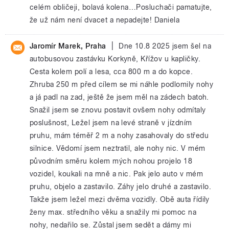
celém obličeji, bolavá kolena…Posluchači pamatujte,
že už nám není dvacet a nepadejte! Daniela
|
Jaromír Marek, Praha
Dne 10.8 2025 jsem šel na
autobusovou zastávku Korkyně, Křížov u kapličky.
Cesta kolem polí a lesa, cca 800 m a do kopce.
Zhruba 250 m před cílem se mi náhle podlomily nohy
a já padl na zad, ještě že jsem měl na zádech batoh.
Snažil jsem se znovu postavit ovšem nohy odmítaly
poslušnost, Ležel jsem na levé straně v jízdním
pruhu, mám téměř 2 m a nohy zasahovaly do středu
silnice. Vědomí jsem neztratil, ale nohy nic. V mém
původním směru kolem mých nohou projelo 18
vozidel, koukali na mně a nic. Pak jelo auto v mém
pruhu, objelo a zastavilo. Záhy jelo druhé a zastavilo.
Takže jsem ležel mezi dvěma vozidly. Obě auta řídily
ženy max. středního věku a snažily mi pomoc na
nohy, nedařilo se. Zůstal jsem sedět a dámy mi