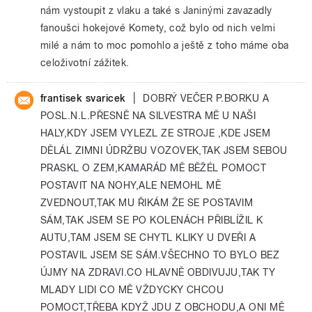
nám vystoupit z vlaku a také s Janinými zavazadly
fanoušci hokejové Komety, což bylo od nich velmi
milé a nám to moc pomohlo a ještě z toho máme oba
celoživotní zážitek.
|
frantisek svaricek
DOBRÝ VEČER P.BORKU A
POSL.N.L.PŘESNĚ NA SILVESTRA MĚ U NAŠI
HALY,KDY JSEM VYLEZL ZE STROJE ,KDE JSEM
DĚLÁL ZIMNI ÚDRŽBU VOZOVEK,TAK JSEM SEBOU
PRASKL O ZEM,KAMARÁD MĚ BĚŽÉL POMOCT
POSTAVIT NA NOHY,ALE NEMOHL MĚ
ZVEDNOUT,TAK MU ŘIKÁM ŽE SE POSTAVIM
SÁM,TAK JSEM SE PO KOLENÁCH PŘIBLÍŽIL K
AUTU,TAM JSEM SE CHYTL KLIKY U DVEŘI A
POSTAVIL JSEM SE SÁM.VŠECHNO TO BYLO BEZ
ÚJMY NA ZDRAVI.CO HLAVNĚ OBDIVUJU,TAK TY
MLADY LIDI CO MĚ VŽDYCKY CHCOU
POMOCT,TŘEBA KDYŽ JDU Z OBCHODU,A ONI MĚ