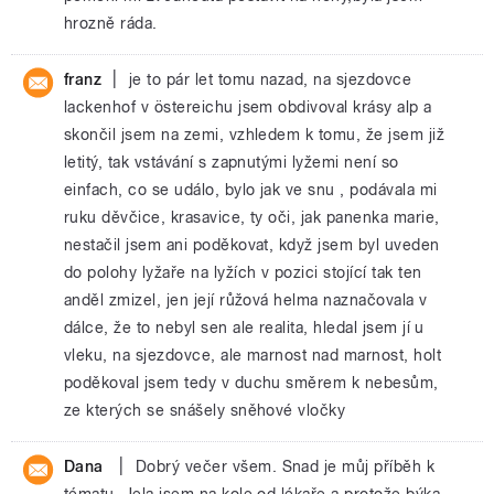
hrozně ráda.
|
franz
je to pár let tomu nazad, na sjezdovce
lackenhof v östereichu jsem obdivoval krásy alp a
skončil jsem na zemi, vzhledem k tomu, že jsem již
letitý, tak vstávání s zapnutými lyžemi není so
einfach, co se událo, bylo jak ve snu , podávala mi
ruku děvčice, krasavice, ty oči, jak panenka marie,
nestačil jsem ani poděkovat, když jsem byl uveden
do polohy lyžaře na lyžích v pozici stojící tak ten
anděl zmizel, jen její růžová helma naznačovala v
dálce, že to nebyl sen ale realita, hledal jsem jí u
vleku, na sjezdovce, ale marnost nad marnost, holt
poděkoval jsem tedy v duchu směrem k nebesům,
ze kterých se snášely sněhové vločky
|
Dana
Dobrý večer všem. Snad je můj příběh k
tématu. Jela jsem na kole od lékaře a protože býka