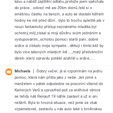
kávu a nabídl zajištění odtahu,protože jsem spěchala
do práce...odvezl mě asi 20km domů,řekl si o
směšnou částku na benzín, a auto se dostalo během
hodiny ke mě před dům...bylo to trochu spletité,ale v
nouzi fantastický přístup neznámého mladíka.byl
ochotný,milý,získal si moji důvěru svým jednáním a
vystupováním,,ochotou pomoci starší paní..dobré
srdce si získalo moje sympatie...děkuji i tímto,kéž by
bylo více takových mladých lidí...,,malý předvánoční
dárek-,který opravdu potěšil azahřál u srdce.....
|
Michaela
Dobrý večer, já si vzpomínám na jednu
pomoc, která nám přišla jako z nebe. Jeli jsme s
manželem v pátek odpoledne na pracovní víkend do
Karlových Varů a uprostřed polí za sněhové vánice
se tehdy náš Renault 19 náhle zastavil a už si ani
neškrtl. Byla to hrozná situace, než jsme se však
vzpamatovali, zastavilo u nás auto také s brněnskou