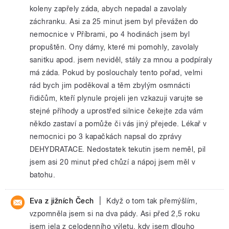
koleny zapřely záda, abych nepadal a zavolaly
záchranku. Asi za 25 minut jsem byl převážen do
nemocnice v Příbrami, po 4 hodinách jsem byl
propuštěn. Ony dámy, které mi pomohly, zavolaly
sanitku apod. jsem neviděl, stály za mnou a podpíraly
má záda. Pokud by poslouchaly tento pořad, velmi
rád bych jim poděkoval a těm zbylým osmnácti
řidičům, kteří plynule projeli jen vzkazuji varujte se
stejné příhody a uprostřed silnice čekejte zda vám
někdo zastaví a pomůže či vás jiný přejede. Lékař v
nemocnici po 3 kapačkách napsal do zprávy
DEHYDRATACE. Nedostatek tekutin jsem neměl, pil
jsem asi 20 minut před chůzí a nápoj jsem měl v
batohu.
|
Eva z jižních Čech
Když o tom tak přemýšlím,
vzpomněla jsem si na dva pády. Asi před 2,5 roku
jsem jela z celodenního výletu, kdy jsem dlouho