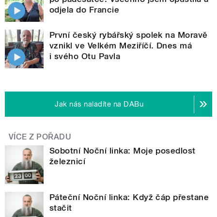
odjela do Francie
První český rybářský spolek na Moravě
vznikl ve Velkém Meziříčí. Dnes má
i svého Otu Pavla
Jak nás naladíte na DABu
VÍCE Z POŘADU
Sobotní Noční linka: Moje posedlost
železnicí
Páteční Noční linka: Když čáp přestane
stačit