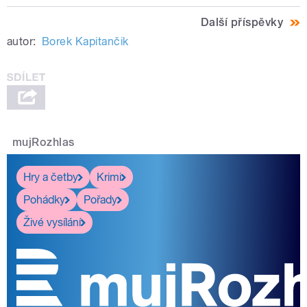
Další příspěvky
autor:
Borek Kapitančik
mujRozhlas
Hry a četby
Krimi
Pohádky
Pořady
Živé vysílání