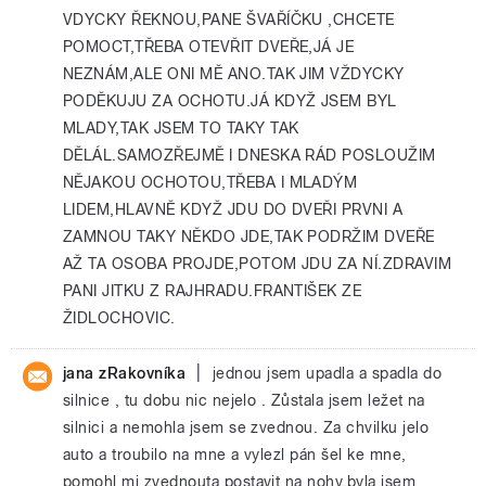
VDYCKY ŘEKNOU,PANE ŠVAŘÍČKU ,CHCETE
POMOCT,TŘEBA OTEVŘIT DVEŘE,JÁ JE
NEZNÁM,ALE ONI MĚ ANO.TAK JIM VŽDYCKY
PODĚKUJU ZA OCHOTU.JÁ KDYŽ JSEM BYL
MLADY,TAK JSEM TO TAKY TAK
DĚLÁL.SAMOZŘEJMĚ I DNESKA RÁD POSLOUŽIM
NĚJAKOU OCHOTOU,TŘEBA I MLADÝM
LIDEM,HLAVNĚ KDYŽ JDU DO DVEŘI PRVNI A
ZAMNOU TAKY NĚKDO JDE,TAK PODRŽIM DVEŘE
AŽ TA OSOBA PROJDE,POTOM JDU ZA NÍ.ZDRAVIM
PANI JITKU Z RAJHRADU.FRANTIŠEK ZE
ŽIDLOCHOVIC.
|
jana zRakovníka
jednou jsem upadla a spadla do
silnice , tu dobu nic nejelo . Zůstala jsem ležet na
silnici a nemohla jsem se zvednou. Za chvilku jelo
auto a troubilo na mne a vylezl pán šel ke mne,
pomohl mi zvednouta postavit na nohy,byla jsem