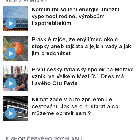
VÍCE Z POŘADU
Komunitní sdílení energie umožní
vypomoci rodině, výrobcům
i spotřebitelům
Prasklé rajče, zelený límec okolo
stopky aneb rajčata a jejich vady a jak
jim předcházet
První český rybářský spolek na Moravě
vznikl ve Velkém Meziříčí. Dnes má
i svého Otu Pavla
Klimatizace v autě zpříjemňuje
cestování. Jak se o ni starat a co
můžeme opravit sami?
E-SHOP ČESKÉHO ROZHLASU