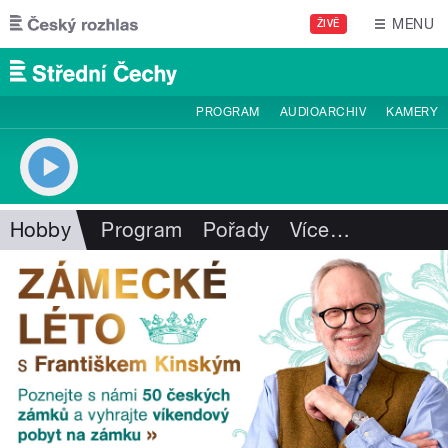
Přejít k hlavnímu obsahu
MENU
ŽIVĚ
PROGRAM
AUDIOARCHIV
KAMERY
Hobby
Program
Pořady
Více
…