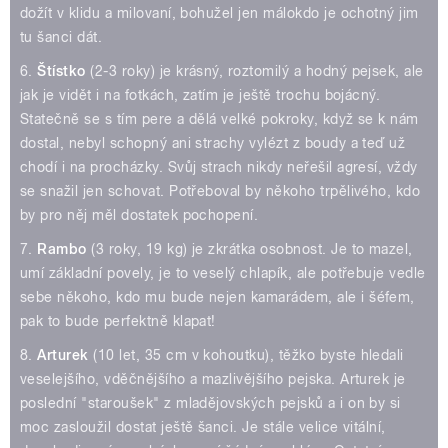
dožít v klidu a milovaní, bohužel jen málokdo je ochotný jim
tu šanci dát.
6.
Štístko
(2-3 roky) je krásný, roztomilý a hodný pejsek, ale
jak je vidět i na fotkách, zatím je ještě trochu bojácný.
Statečně se s tím pere a dělá velké pokroky, když se k nám
dostal, nebyl schopný ani strachy vylézt z boudy a teď už
chodí i na procházky. Svůj strach nikdy neřešil agresí, vždy
se snažil jen schovat. Potřeboval by někoho trpělivého, kdo
by pro něj měl dostatek pochopení.
7.
Rambo
(3 roky, 19 kg) je zkrátka osobnost. Je to mazel,
umí základní povely, je to veselý chlapík, ale potřebuje vedle
sebe někoho, kdo mu bude nejen kamarádem, ale i šéfem,
pak to bude perfektně klapat!
8.
Arturek
(10 let, 35 cm v kohoutku), těžko byste hledali
veselejšího, vděčnějšího a mazlivějšího pejska. Arturek je
poslední "staroušek" z mladějovských pejsků a i on by si
moc zasloužil dostat ještě šanci. Je stále velice vitální,