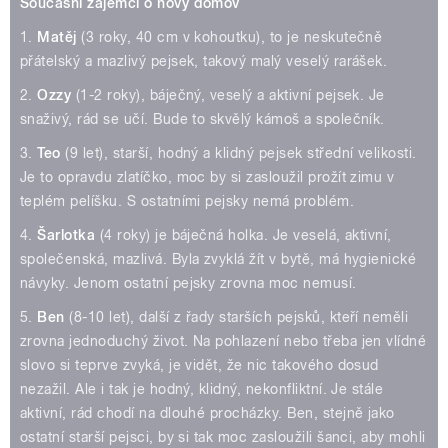
Současní zájemci o nový domov
1.
Matěj
(3 roky, 40 cm v kohoutku), to je neskutečně
přátelský a mazlivý pejsek, takový malý veselý rarášek.
2.
Ozzy
(1-2 roky), báječný, veselý a aktivní pejsek. Je
snaživý, rád se učí. Bude to skvělý kámoš a společník.
3.
Teo
(9 let), starší, hodný a klidný pejsek střední velikosti.
Je to opravdu zlatíčko, moc by si zasloužil prožít zimu v
teplém pelíšku. S ostatními pejsky nemá problém.
4.
Šarlotka
(4 roky) je báječná holka. Je veselá, aktivní,
společenská, mazlivá. Byla zvyklá žít v bytě, má hygienické
návyky. Jenom ostatní pejsky zrovna moc nemusí.
5.
Ben
(8-10 let), další z řady starších pejsků, kteří neměli
zrovna jednoduchý život. Na pohlazení nebo třeba jen vlídné
slovo si teprve zvyká, je vidět, že nic takového dosud
nezažil. Ale i tak je hodný, klidný, nekonfliktní. Je stále
aktivní, rád chodí na dlouhé procházky. Ben, stejně jako
ostatní starší pejsci, by si tak moc zasloužili šanci, aby mohli