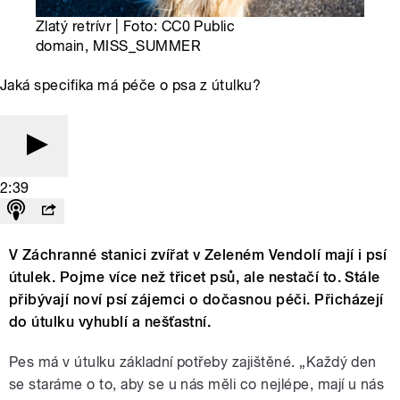
Zlatý retrívr | Foto: CC0 Public
domain, MISS_SUMMER
Jaká specifika má péče o psa z útulku?
2:39
V Záchranné stanici zvířat v Zeleném Vendolí mají i psí
útulek. Pojme více než třicet psů, ale nestačí to. Stále
přibývají noví psí zájemci o dočasnou péči. Přicházejí
do útulku vyhublí a nešťastní.
Pes má v útulku základní potřeby zajištěné. „Každý den
se staráme o to, aby se u nás měli co nejlépe, mají u nás