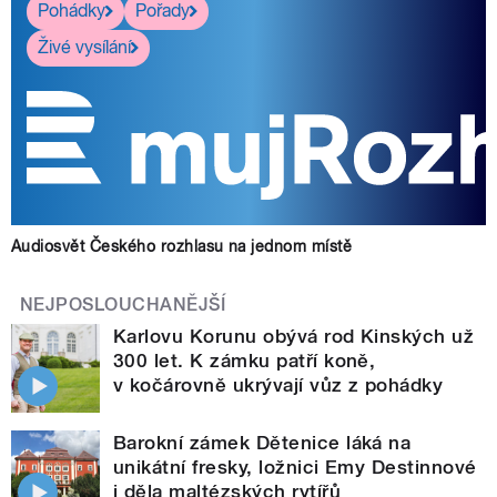
Pohádky
Pořady
Živé vysílání
Audiosvět Českého rozhlasu na jednom místě
NEJPOSLOUCHANĚJŠÍ
Karlovu Korunu obývá rod Kinských už
300 let. K zámku patří koně,
v kočárovně ukrývají vůz z pohádky
Barokní zámek Dětenice láká na
unikátní fresky, ložnici Emy Destinnové
i děla maltézských rytířů