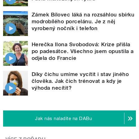
Zámek Bílovec láká na rozsáhlou sbírku
modrobílého porcelánu. Je z něj
vyrobený nočník i telefon
Herečka Ilona Svobodová: Krize přišla
po padesátce. Všechno jsem opustila a
odjela do Francie
Díky čichu umíme vycítit i stav jiného
člověka. Jak čich trénovat a kdy je
výhoda necítit?
Jak nás naladíte na DABu