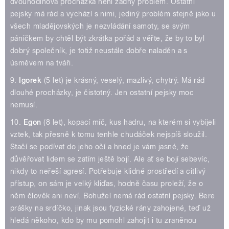
dvouhodinová procházka není žádný problém. Ostatní
pejsky má rád a vychází s nimi, jediný problém stejně jako u
všech mladějovských je nezvládání samoty, se svým
páníčkem by chtěl být zkrátka pořád a věřte, že by to byl
dobrý společník, je totiž neustále dobře naladěn a s
úsměvem na tváři.
9.
Igorek
(5 let) je krásný, veselý, mazlivý, chytrý. Má rád
dlouhé procházky, je čistotný. Jen ostatní pejsky moc
nemusí.
10.
Egon
(8 let), kopací míč, kus hadru, na kterém si vybíjeli
vztek, tak přesně k tomu tenhle chudáček nejspíš sloužil.
Stačí se podívat do jeho očí a hned je vám jasné, že
důvěřovat lidem se zatím ještě bojí. Ale ať se bojí sebevíc,
nikdy to neřeší agresí. Potřebuje klidné prostředí a citlivý
přístup, on sám je velký kliďas, hodně času proleží, že o
něm člověk ani neví. Bohužel nemá rád ostatní pejsky. Bere
prášky na srdíčko, jinak jsou fyzické rány zahojené, teď už
hledá někoho, kdo by mu pomohl zahojit i tu zraněnou