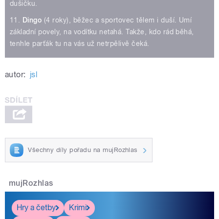
dušičku.
11.
Dingo
(4 roky), běžec a sportovec tělem i duší. Umí
základní povely, na vodítku netahá. Takže, kdo rád běhá,
tenhle parťák tu na vás už netrpělivě čeká.
autor:
jsl
Všechny díly pořadu na mujRozhlas
mujRozhlas
Hry a četby
Krimi