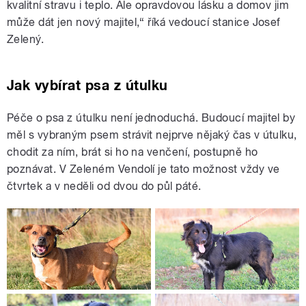
kvalitní stravu i teplo. Ale opravdovou lásku a domov jim
může dát jen nový majitel,“ říká vedoucí stanice Josef
Zelený.
Jak vybírat psa z útulku
Péče o psa z útulku není jednoduchá. Budoucí majitel by
měl s vybraným psem strávit nejprve nějaký čas v útulku,
chodit za ním, brát si ho na venčení, postupně ho
poznávat. V Zeleném Vendolí je tato možnost vždy ve
čtvrtek a v neděli od dvou do půl páté.