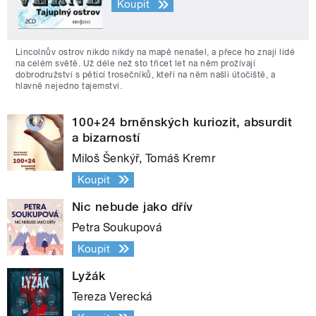
Koupit
Lincolnův ostrov nikdo nikdy na mapě nenašel, a přece ho znají lidé
na celém světě. Už déle než sto třicet let na něm prožívají
dobrodružství s pěticí trosečníků, kteří na něm našli útočiště, a
hlavně nejedno tajemství.
100+24 brněnských kuriozit, absurdit
a bizarností
Miloš Šenkýř, Tomáš Kremr
Koupit
Nic nebude jako dřív
Petra Soukupová
Koupit
Lyžák
Tereza Verecká