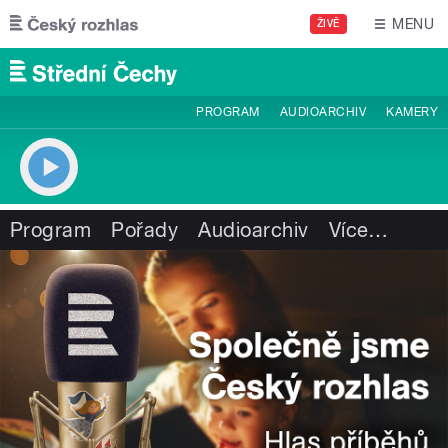
Přejít k hlavnímu obsahu
MENU
ŽIVĚ
PROGRAM
AUDIOARCHIV
KAMERY
Program
Pořady
Audioarchiv
Více
…