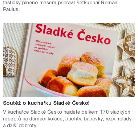
taštičky plněné masem připravil šéfkuchař Roman
Paulus.
Soutěž o kuchařku Sladké Česko!
V kuchařce Sladké Česko najdete celkem 170 sladkých
receptů na domácí koláče, buchty, bábovky, řezy, rolády
a další dobroty.