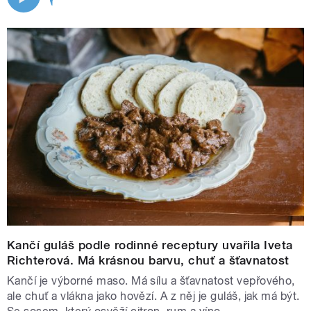
Kančí guláš podle rodinné receptury uvařila Iveta
Richterová. Má krásnou barvu, chuť a šťavnatost
Kančí je výborné maso. Má sílu a šťavnatost vepřového,
ale chuť a vlákna jako hovězí. A z něj je guláš, jak má být.