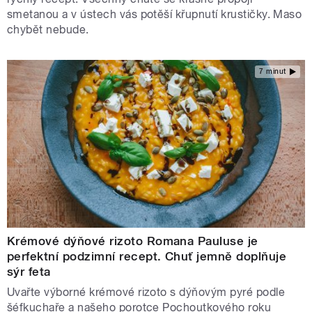
smetanou a v ústech vás potěší křupnutí krustičky. Maso
chybět nebude.
7 minut
Krémové dýňové rizoto Romana Pauluse je
perfektní podzimní recept. Chuť jemně doplňuje
sýr feta
Uvařte výborné krémové rizoto s dýňovým pyré podle
šéfkuchaře a našeho porotce Pochoutkového roku