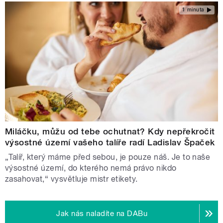
1 minuta
Miláčku, můžu od tebe ochutnat? Kdy nepřekročit
výsostné území vašeho talíře radí Ladislav Špaček
„Talíř, který máme před sebou, je pouze náš. Je to naše
výsostné území, do kterého nemá právo nikdo
zasahovat,“ vysvětluje mistr etikety.
Jak nás naladíte na DABu