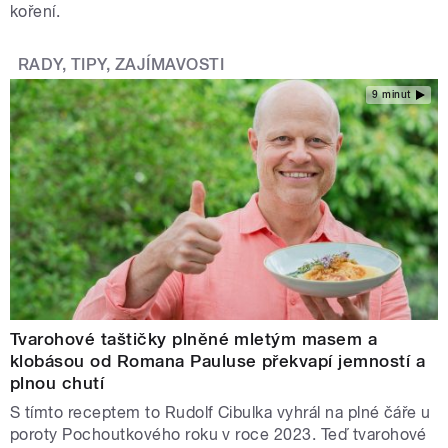
koření.
RADY, TIPY, ZAJÍMAVOSTI
9 minut
Tvarohové taštičky plněné mletým masem a
klobásou od Romana Pauluse překvapí jemností a
plnou chutí
S tímto receptem to Rudolf Cibulka vyhrál na plné čáře u
poroty Pochoutkového roku v roce 2023. Teď tvarohové