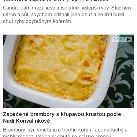
Candát patří mezi naše absolutně nejlepší ryby. Stačí jen
citron a sůl, abychom přiznali jeho chuť a nepřetloukli
chuť ryby zbytečným kořením.
6 minut
Zapečené brambory s křupavou krustou podle
Nadi Konvalinkové
Brambory, sýr, smetana a trochu koření. Jednoduchý a
rychlý recept. Všechny chutě se krásně propojí