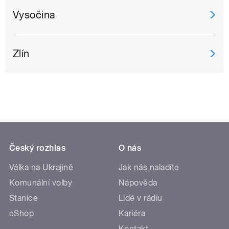
Vysočina
Zlín
Český rozhlas
O nás
Válka na Ukrajině
Jak nás naladíte
Komunální volby
Nápověda
Stanice
Lidé v rádiu
eShop
Kariéra
Kontakt