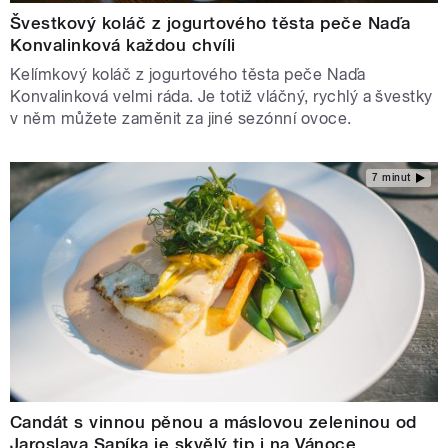
Švestkový koláč z jogurtového těsta peče Naďa
Konvalinková každou chvíli
Kelímkový koláč z jogurtového těsta peče Naďa
Konvalinková velmi ráda. Je totiž vláčný, rychlý a švestky
v něm můžete zaměnit za jiné sezónní ovoce.
7 minut
Candát s vinnou pěnou a máslovou zeleninou od
Jaroslava Sapíka je skvělý tip i na Vánoce