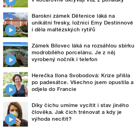
Barokní zámek Dětenice láká na
unikátní fresky, ložnici Emy Destinnové
i děla maltézských rytířů
Zámek Bílovec láká na rozsáhlou sbírku
modrobílého porcelánu. Je z něj
vyrobený nočník i telefon
Herečka Ilona Svobodová: Krize přišla
po padesátce. Všechno jsem opustila a
odjela do Francie
Díky čichu umíme vycítit i stav jiného
člověka. Jak čich trénovat a kdy je
výhoda necítit?