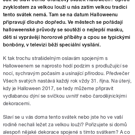
zvyklostem za velkou louží u nás zatím velkou tradici
tento svátek nemá. Tam se na datum Halloweenu
připravují dlouho dopředu. Ve městech se pořádají
halloweenské průvody se soutěží o nejlepší masku,
děti si vyprávějí hororové příběhy a cpou se typickými
bonbóny, v televizi běží speciální vysílání.
K tak trochu strašidelným oslavám spojeným s
Halloweenem se naprosto hodí podzim s prodlužující se
nocí, sychravým počasím a usínající přírodou. Předvečer
Všech svatých nastává každý rok vždy 31. října. Na úterý,
kdy je Halloween 2017, se tedy můžeme připravit
vydlabanou dýní se svíčkou uvnitř nebo čarodějnickými
dekoracemi.
Slaví se u vás doma tento svátek nebo jste ho ve vaší
rodině nechali ležet za velkou louží? Pořizujete si domů
alespoň nějaké dekorace spojené s tímto svátkem? A co