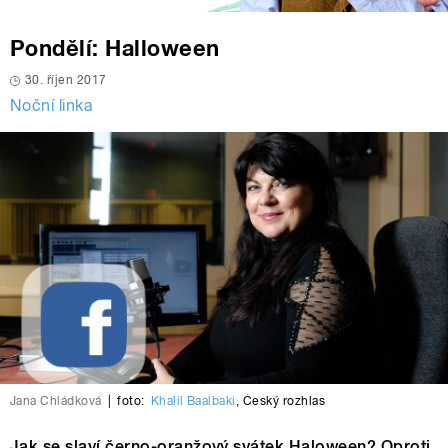
Pondělí: Halloween
30. říjen 2017
Noční linka
Jana Chládková
|
foto:
Khalil Baalbaki
,
Český rozhlas
Jak se slaví černo-oranžový svátek Haloween? Oproti