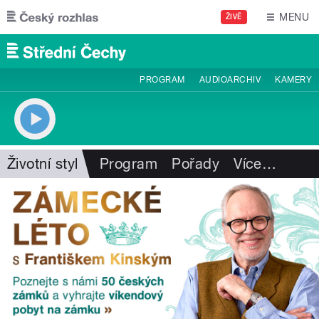
Přejít k hlavnímu obsahu
MENU
ŽIVĚ
PROGRAM
AUDIOARCHIV
KAMERY
Životní styl
Program
Pořady
Více
…