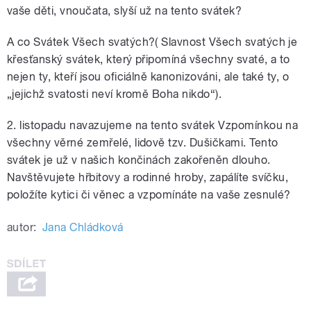
vaše děti, vnoučata, slyší už na tento svátek?
A co Svátek Všech svatých?( Slavnost Všech svatých je
křesťanský svátek, který připomíná všechny svaté, a to
nejen ty, kteří jsou oficiálně kanonizováni, ale také ty, o
„jejichž svatosti neví kromě Boha nikdo“).
2. listopadu navazujeme na tento svátek Vzpomínkou na
všechny věrné zemřelé, lidově tzv. Dušičkami. Tento
svátek je už v našich končinách zakořeněn dlouho.
Navštěvujete hřbitovy a rodinné hroby, zapálíte svíčku,
položíte kytici či věnec a vzpomínáte na vaše zesnulé?
autor:
Jana Chládková