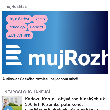
mujRozhlas
Hry a četby
Krimi
Pohádky
Pořady
Živé vysílání
Audiosvět Českého rozhlasu na jednom místě
NEJPOSLOUCHANĚJŠÍ
Karlovu Korunu obývá rod Kinských už
300 let. K zámku patří koně,
v kočárovně ukrývají vůz z pohádky