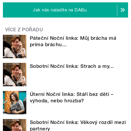
Jak nás naladíte na DABu
VÍCE Z POŘADU
Páteční Noční linka: Můj brácha má
príma bráchu...
Sobotní Noční linka: Strach a my...
Úterní Noční linka: Stáří bez dětí –
výhoda, nebo hrozba?
Sobotní Noční linka: Věkový rozdíl mezi
partnery