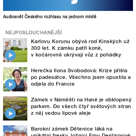
Audiosvět Českého rozhlasu na jednom místě
NEJPOSLOUCHANĚJŠÍ
Karlovu Korunu obývá rod Kinských už
300 let. K zámku patří koně,
v kočárovně ukrývají vůz z pohádky
Herečka Ilona Svobodová: Krize přišla
po padesátce. Všechno jsem opustila a
odjela do Francie
Zámek v Náměšti na Hané je obklopený
parkem. Do všech čtyř světových stran
z něj vedou lipové aleje
Barokní zámek Dětenice láká na
unikátní fresky, ložnici Emy Destinnové