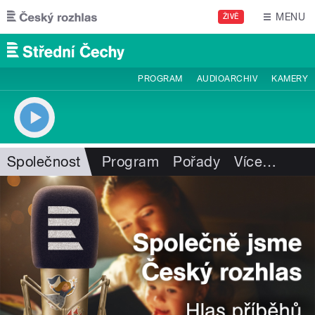
Přejít k hlavnímu obsahu
MENU
ŽIVĚ
PROGRAM
AUDIOARCHIV
KAMERY
Společnost
Program
Pořady
Více
…