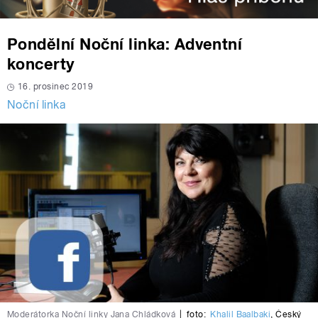
Pondělní Noční linka: Adventní
koncerty
16. prosinec 2019
Noční linka
Moderátorka Noční linky Jana Chládková
|
foto:
Khalil Baalbaki
,
Český