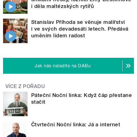
i děla maltézských rytířů
Stanislav Příhoda se věnuje malířství
i ve svých devadesáti letech. Předává
uměním lidem radost
Jak nás naladíte na DABu
VÍCE Z POŘADU
Páteční Noční linka: Když čáp přestane
stačit
Čtvrteční Noční linka: Já a internet