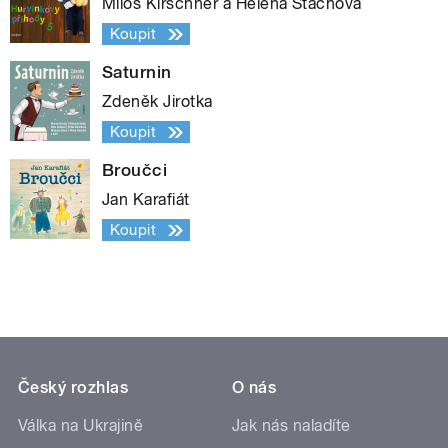
Miloš Kirschner a Helena Štáchová
Koupit
Saturnin
Zdeněk Jirotka
Koupit
Broučci
Jan Karafiát
Koupit
Český rozhlas
O nás
Válka na Ukrajině
Jak nás naladíte