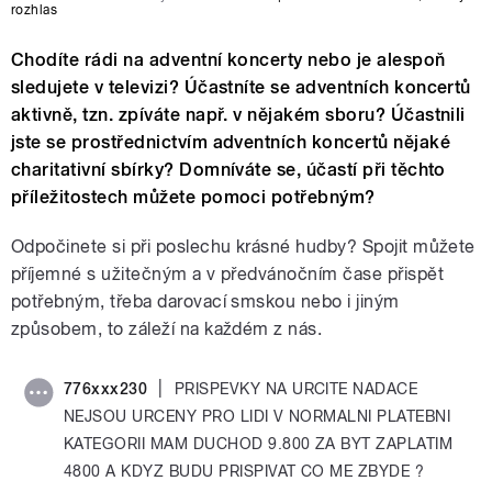
rozhlas
Chodíte rádi na adventní koncerty nebo je alespoň
sledujete v televizi? Účastníte se adventních koncertů
aktivně, tzn. zpíváte např. v nějakém sboru? Účastnili
jste se prostřednictvím adventních koncertů nějaké
charitativní sbírky? Domníváte se, účastí při těchto
příležitostech můžete pomoci potřebným?
Odpočinete si při poslechu krásné hudby? Spojit můžete
příjemné s užitečným a v předvánočním čase přispět
potřebným, třeba darovací smskou nebo i jiným
způsobem, to záleží na každém z nás.
|
776xxx230
PRISPEVKY NA URCITE NADACE
NEJSOU URCENY PRO LIDI V NORMALNI PLATEBNI
KATEGORII MAM DUCHOD 9.800 ZA BYT ZAPLATIM
4800 A KDYZ BUDU PRISPIVAT CO ME ZBYDE ?