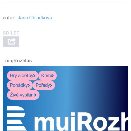
autor:
Jana Chládková
mujRozhlas
Hry a četby
Krimi
Pohádky
Pořady
Živé vysílání