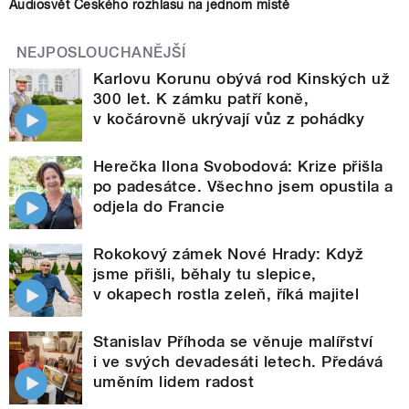
Audiosvět Českého rozhlasu na jednom místě
NEJPOSLOUCHANĚJŠÍ
Karlovu Korunu obývá rod Kinských už
300 let. K zámku patří koně,
v kočárovně ukrývají vůz z pohádky
Herečka Ilona Svobodová: Krize přišla
po padesátce. Všechno jsem opustila a
odjela do Francie
Rokokový zámek Nové Hrady: Když
jsme přišli, běhaly tu slepice,
v okapech rostla zeleň, říká majitel
Stanislav Příhoda se věnuje malířství
i ve svých devadesáti letech. Předává
uměním lidem radost