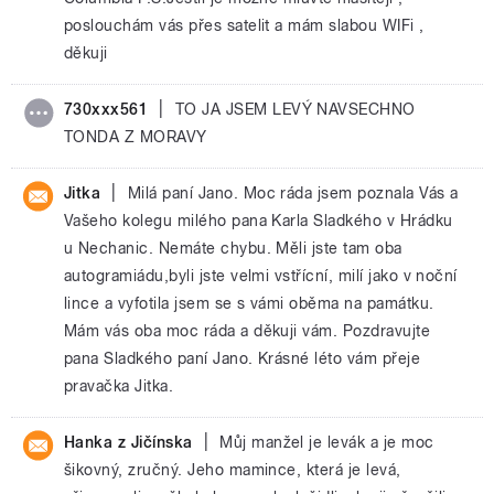
poslouchám vás přes satelit a mám slabou WIFi ,
děkuji
|
730xxx561
TO JA JSEM LEVÝ NAVSECHNO
TONDA Z MORAVY
|
Jitka
Milá paní Jano. Moc ráda jsem poznala Vás a
Vašeho kolegu milého pana Karla Sladkého v Hrádku
u Nechanic. Nemáte chybu. Měli jste tam oba
autogramiádu,byli jste velmi vstřícní, milí jako v noční
lince a vyfotila jsem se s vámi oběma na památku.
Mám vás oba moc ráda a děkuji vám. Pozdravujte
pana Sladkého paní Jano. Krásné léto vám přeje
pravačka Jitka.
|
Hanka z Jičínska
Můj manžel je levák a je moc
šikovný, zručný. Jeho mamince, která je levá,