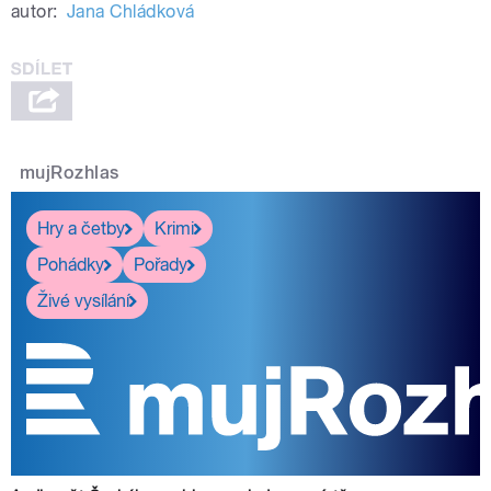
autor:
Jana Chládková
mujRozhlas
Hry a četby
Krimi
Pohádky
Pořady
Živé vysílání