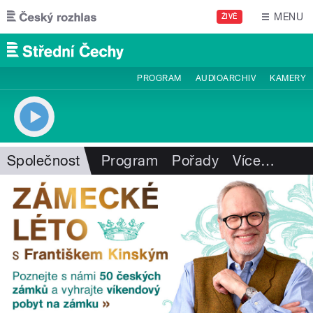
Přejít k hlavnímu obsahu
MENU
ŽIVĚ
PROGRAM
AUDIOARCHIV
KAMERY
Společnost
Program
Pořady
Více
…