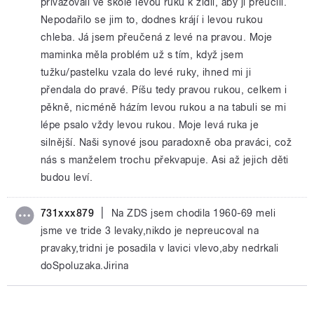
přivazovali ve škole levou ruku k židli, aby ji přeučili.
Nepodařilo se jim to, dodnes krájí i levou rukou
chleba. Já jsem přeučená z levé na pravou. Moje
maminka měla problém už s tím, když jsem
tužku/pastelku vzala do levé ruky, ihned mi ji
přendala do pravé. Píšu tedy pravou rukou, celkem i
pěkně, nicméně házím levou rukou a na tabuli se mi
lépe psalo vždy levou rukou. Moje levá ruka je
silnější. Naši synové jsou paradoxně oba praváci, což
nás s manželem trochu překvapuje. Asi až jejich děti
budou leví.
|
731xxx879
Na ZDS jsem chodila 1960-69 meli
jsme ve tride 3 levaky,nikdo je nepreucoval na
pravaky,tridni je posadila v lavici vlevo,aby nedrkali
doSpoluzaka.Jirina