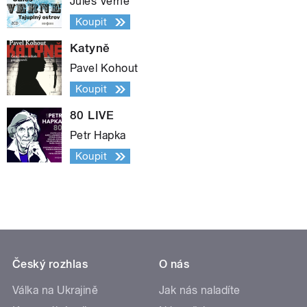
Jules Verne
Koupit
Katyně
Pavel Kohout
Koupit
80 LIVE
Petr Hapka
Koupit
Český rozhlas
O nás
Válka na Ukrajině
Jak nás naladíte