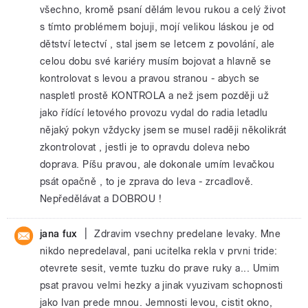
všechno, kromě psaní dělám levou rukou a celý život
s tímto problémem bojuji, mojí velikou láskou je od
dětství letectví , stal jsem se letcem z povolání, ale
celou dobu své kariéry musím bojovat a hlavně se
kontrolovat s levou a pravou stranou - abych se
naspletl prostě KONTROLA a než jsem později už
jako řídící letového provozu vydal do radia letadlu
nějaký pokyn vždycky jsem se musel raději několikrát
zkontrolovat , jestli je to opravdu doleva nebo
doprava. Píšu pravou, ale dokonale umím levačkou
psát opačně , to je zprava do leva - zrcadlově.
Nepředělávat a DOBROU !
|
jana fux
Zdravim vsechny predelane levaky. Mne
nikdo nepredelaval, pani ucitelka rekla v prvni tride:
otevrete sesit, vemte tuzku do prave ruky a... Umim
psat pravou velmi hezky a jinak vyuzivam schopnosti
jako Ivan prede mnou. Jemnosti levou, cistit okno,