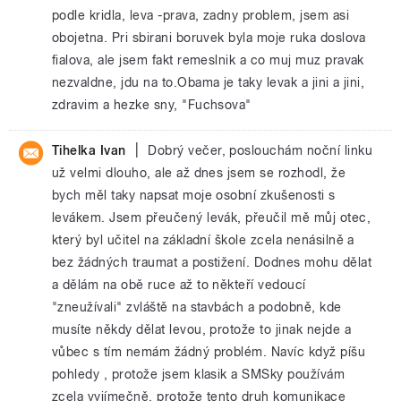
podle kridla, leva -prava, zadny problem, jsem asi
obojetna. Pri sbirani boruvek byla moje ruka doslova
fialova, ale jsem fakt remeslnik a co muj muz pravak
nezvaldne, jdu na to.Obama je taky levak a jini a jini,
zdravim a hezke sny, "Fuchsova"
|
Tihelka Ivan
Dobrý večer, poslouchám noční linku
už velmi dlouho, ale až dnes jsem se rozhodl, že
bych měl taky napsat moje osobní zkušenosti s
levákem. Jsem přeučený levák, přeučil mě můj otec,
který byl učitel na základní škole zcela nenásilně a
bez žádných traumat a postižení. Dodnes mohu dělat
a dělám na obě ruce až to někteří vedoucí
"zneužívali" zvláště na stavbách a podobně, kde
musíte někdy dělat levou, protože to jinak nejde a
vůbec s tím nemám žádný problém. Navíc když píšu
pohledy , protože jsem klasik a SMSky používám
zcela vyjímečně, protože tento druh komunikace