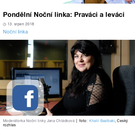
Pondělní Noční linka: Praváci a leváci
13. srpen 2018
Noční linka
Moderátorka Noční linky Jana Chládková
|
foto:
Khalil Baalbaki
,
Český
rozhlas