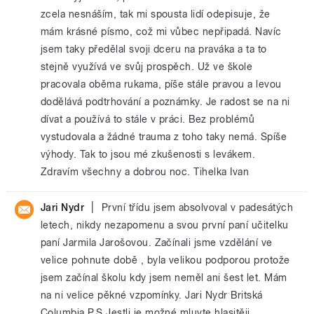
zcela nesnáším, tak mi spousta lidí odepisuje, že
mám krásné písmo, což mi vůbec nepřipadá. Navíc
jsem taky předělal svoji dceru na praváka a ta to
stejně využívá ve svůj prospěch. Už ve škole
pracovala oběma rukama, píše stále pravou a levou
dodělává podtrhování a poznámky. Je radost se na ni
dívat a používá to stále v práci. Bez problémů
vystudovala a žádné trauma z toho taky nemá. Spíše
výhody. Tak to jsou mé zkušenosti s levákem.
Zdravím všechny a dobrou noc. Tihelka Ivan
|
Jari Nydr
První třídu jsem absolvoval v padesátých
letech, nikdy nezapomenu a svou první paní učitelku
paní Jarmila Jarošovou. Začínali jsme vzdělání ve
velice pohnute době , byla velikou podporou protože
jsem začínal školu kdy jsem neměl ani šest let. Mám
na ni velice pěkné vzpomínky. Jari Nydr Britská
Columbia P.S.Jestli je možné mluvte hlasitěji ,