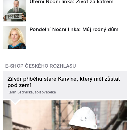
Úterní Noční linka: Život za katrem
Pondělní Noční linka: Můj rodný dům
E-SHOP ČESKÉHO ROZHLASU
Závěr příběhu staré Karviné, který měl zůstat
pod zemí
Karin Lednická, spisovatelka