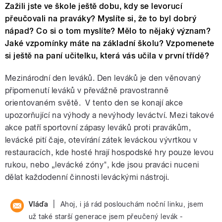
Zažili jste ve škole ještě dobu, kdy se levorucí
přeučovali na praváky? Myslíte si, že to byl dobrý
nápad? Co si o tom myslíte? Mělo to nějaký význam?
Jaké vzpomínky máte na základní školu? Vzpomenete
si ještě na paní učitelku, která vás učila v první třídě?
Mezinárodní den leváků. Den leváků je den věnovaný
připomenutí leváků v převážně pravostranně
orientovaném světě. V tento den se konají akce
upozorňující na výhody a nevýhody leváctví. Mezi takové
akce patří sportovní zápasy leváků proti pravákům,
levácké pití čaje, otevírání zátek leváckou vývrtkou v
restauracích, kde hosté hrají hospodské hry pouze levou
rukou, nebo „levácké zóny", kde jsou praváci nuceni
dělat každodenní činnosti leváckými nástroji.
|
Vláďa
Ahoj, i já rád poslouchám noční linku, jsem
už také starší generace jsem přeučený levák -