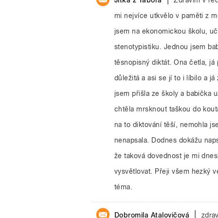
mi nejvíce utkvělo v paměti z 
jsem na ekonomickou školu, učil
stenotypistiku. Jednou jsem bab
těsnopisný diktát. Ona četla, já
důležitá a asi se jí to i líbilo 
jsem přišla ze školy a babička u
chtěla mrsknout taškou do kouta
na to diktování těší, nemohla js
nenapsala. Dodnes dokážu naps
že taková dovednost je mi dne
vysvětlovat. Přeji všem hezký v
téma.
|
Dobromila Atalovičová
zdra