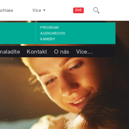
ozhlase
Více
ŽIVĚ
PROGRAM
AUDIOARCHIV
KAMERY
naladíte
Kontakt
O nás
Více
…