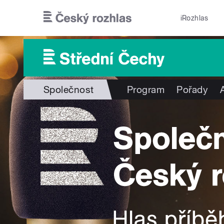
Přejít k hlavnímu obsahu
iRozhlas
Společnost
Program
Pořady