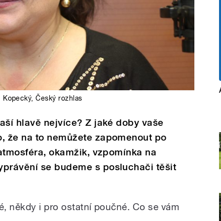
n Kopecký
,
Český rozhlas
aší hlavě nejvíce? Z jaké doby vaše
o, že na to nemůžete zapomenout po
, atmosféra, okamžik, vzpomínka na
yprávění se budeme s posluchači těšit
né, někdy i pro ostatní poučné. Co se vám