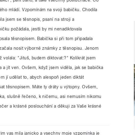
mého mládí. Vzpomínám na svoji babičku. Chodila
a jsem se těsnopis, psaní na stroji a
ičku požádala, jestli by mi nenadiktovala
 psala těsnopisem. Babička si při tom připadala
a já začala nosit výborné známky z těsnopisu. Jenom
ž volala: "Jituš, budem diktovat:?" Kolikrát jsem
 a jít ven. Ovšem, když jsem viděla, jak se babička
em jí udělat to, abych alespoň jeden diktát
at těsnopisem. Máte ty dráty u výtopny. Ovšem,
ska, slušně řečeno, k ničemu, asi nemusím nikomu
ečer a krásné poslouchání a děkuji za Vaše krásné
vim vas mila janicko a vsechny moje vzpominka je