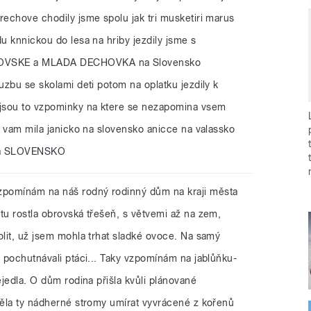
rechove chodily jsme spolu jak tri musketiri marus
du knnickou do lesa na hriby jezdily jsme s
HOVSKE a MLADA DECHOVKA na Slovensko
ruzbu se skolami deti potom na oplatku jezdily k
jsou to vzpominky na ktere se nezapomina vsem
ku vam mila janicko na slovensko anicce na valassko
ra SLOVENSKO
vzpomínám na náš rodný rodinný dům na kraji města
tu rostla obrovská třešeň, s větvemi až na zem,
olit, už jsem mohla trhat sladké ovoce. Na samý
i pochutnávali ptáci... Taky vzpomínám na jablůňku-
ejedla. O dům rodina přišla kvůli plánované
iděla ty nádherné stromy umírat vyvrácené z kořenů