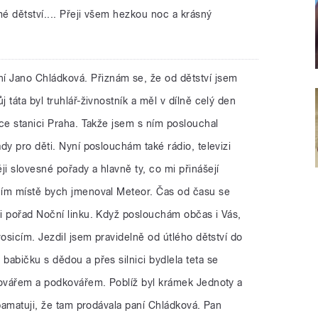
mé dětství.... Přeji všem hezkou noc a krásný
í Jano Chládková. Přiznám se, že od dětství jsem
táta byl truhlář-živnostník a měl v dílně celý den
ce stanici Praha. Takže jsem s ním poslouchal
dy pro děti. Nyní poslouchám také rádio, televizi
 slovesné pořady a hlavně ty, co mi přinášejí
ním místě bych jmenoval Meteor. Čas od času se
i pořad Noční linku. Když poslouchám občas i Vás,
vosicím. Jezdil jsem pravidelně od útlého dětství do
abičku s dědou a přes silnici bydlela teta se
kovářem a podkovářem. Poblíž byl krámek Jednoty a
 pamatuji, že tam prodávala paní Chládková. Pan