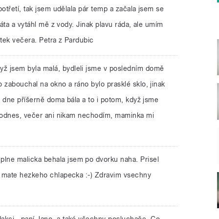
potřetí, tak jsem udělala pár temp a začala jsem se
táta a vytáhl mě z vody. Jinak plavu ráda, ale umím
ytek večera. Petra z Pardubic
yž jsem byla malá, bydleli jsme v posledním domě
 zabouchal na okno a ráno bylo prasklé sklo, jinak
ho dne příšerně doma bála a to i potom, když jsme
 dodnes, večer ani nikam nechodím, maminka mi
plne malicka behala jsem po dvorku naha. Prisel
y mate hezkeho chlapecka :-) Zdravim vsechny
akci , paní Jano, a také všechny posluchače. Co