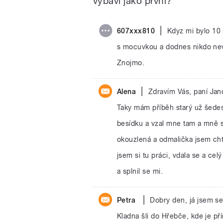
vybaví jako první?
|
607xxx810
Kdyz mi bylo 10 
s mocuvkou a dodnes nikdo nevi
Znojmo.
|
Alena
Zdravím Vás, paní Jan
Taky mám příběh starý už šedes
besídku a vzal mne tam a mně se
okouzlená a odmalička jsem chtě
jsem si tu práci, vdala se a cel
a splnil se mi.
|
Petra
Dobry den, já jsem se
Kladna šli do Hřebče, kde je pří