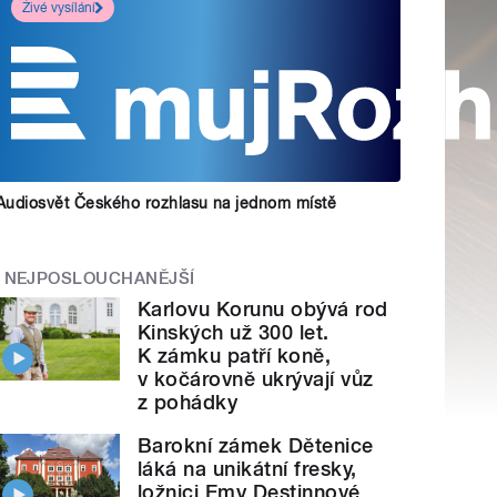
Živé vysílání
Audiosvět Českého rozhlasu na jednom místě
NEJPOSLOUCHANĚJŠÍ
Karlovu Korunu obývá rod
Kinských už 300 let.
K zámku patří koně,
v kočárovně ukrývají vůz
z pohádky
Barokní zámek Dětenice
láká na unikátní fresky,
ložnici Emy Destinnové