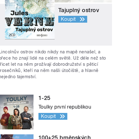
Tajuplný ostrov
Koupit
Lincolnův ostrov nikdo nikdy na mapě nenašel, a
přece ho znají lidé na celém světě. Už déle než sto
třicet let na něm prožívají dobrodružství s pěticí
trosečníků, kteří na něm našli útočiště, a hlavně
nejedno tajemství.
1-25
Toulky první republikou
Koupit
100+25 brněnských