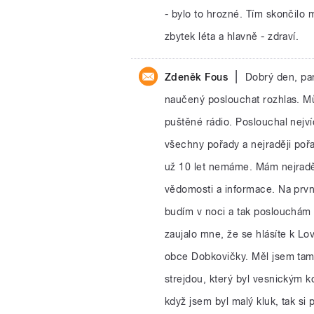
- bylo to hrozné. Tím skončilo 
zbytek léta a hlavně - zdraví.
|
Zdeněk Fous
Dobrý den, pan
naučený poslouchat rozhlas. Můj 
puštěné rádio. Poslouchal nejví
všechny pořady a nejraději pořa
už 10 let nemáme. Mám nejraději
vědomosti a informace. Na prv
budím v noci a tak poslouchám 
zaujalo mne, že se hlásíte k Lo
obce Dobkovičky. Měl jsem tam b
strejdou, který byl vesnickým 
když jsem byl malý kluk, tak si