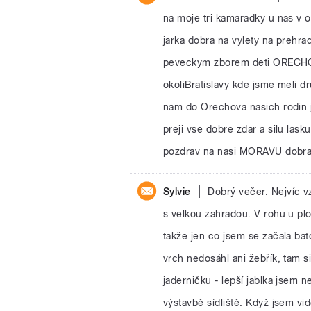
na moje tri kamaradky u nas v o
jarka dobra na vylety na prehra
peveckym zborem deti OREC
okoliBratislavy kde jsme meli d
nam do Orechova nasich rodin 
preji vse dobre zdar a silu las
pozdrav na nasi MORAVU dob
|
Sylvie
Dobrý večer. Nejvíc 
s velkou zahradou. V rohu u plo
takže jen co jsem se začala bat
vrch nedosáhl ani žebřík, tam s
jaderničku - lepší jablka jsem n
výstavbě sídliště. Když jsem v