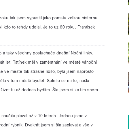
roku tak jsem vypustil jako pomstu velkou cisternu
 kdo to tehdy udelal. Je to uz 60 roku. Frantisek
o a taky všechny posluchače dnešní Noční linky.
át let. Tatínek měl v zaměstnání ve městě vánoční
 ve městě tak strašně líbilo, byla jsem naprosto
la v tom městě bydlet. Splnilo se mi to, našla
ý život tu až dodnes bydlím. Šla jsem si za tím snem
 naučila plavat až v 10 letech. Jednou jsme z
rodní rybník. Dvakrát jsem si šla zaplavat a vše v