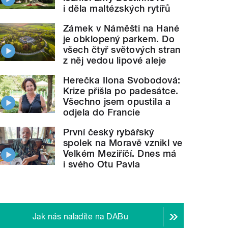
i děla maltézských rytířů
Zámek v Náměšti na Hané
je obklopený parkem. Do
všech čtyř světových stran
z něj vedou lipové aleje
Herečka Ilona Svobodová:
Krize přišla po padesátce.
Všechno jsem opustila a
odjela do Francie
První český rybářský
spolek na Moravě vznikl ve
Velkém Meziříčí. Dnes má
i svého Otu Pavla
Jak nás naladíte na DABu