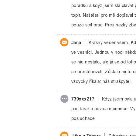
pořádku a když jsem šla plavat 
topit. Naštěstí pro mě doplaval 
pouze styl prsa. Preji hezky zb
|
Jana
Krásný večer všem. Kd
ve vesnici. Jednou v noci někdo
se nic nestalo, ale já se od to
se přestěhovali. Zůstalo mi to
vždycky říkala: náš strašpytel.
|
739xxx217
Kdyz jsem byla u
pan farar a povida mamince: V
posluchace
|
Jitka z Tábora
Zdravím v red