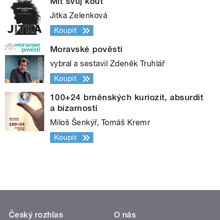
Mít svůj kout
Jitka Zelenková
Koupit
Moravské pověsti
vybral a sestavil Zdeněk Truhlář
Koupit
100+24 brněnských kuriozit, absurdit
a bizarností
Miloš Šenkýř, Tomáš Kremr
Koupit
Český rozhlas
O nás