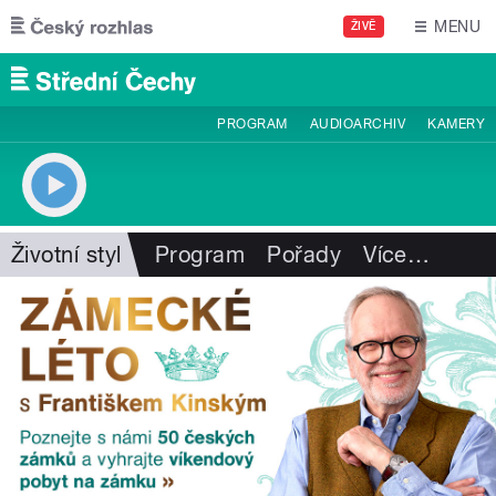
Přejít k hlavnímu obsahu
MENU
ŽIVĚ
PROGRAM
AUDIOARCHIV
KAMERY
Životní styl
Program
Pořady
Více
…