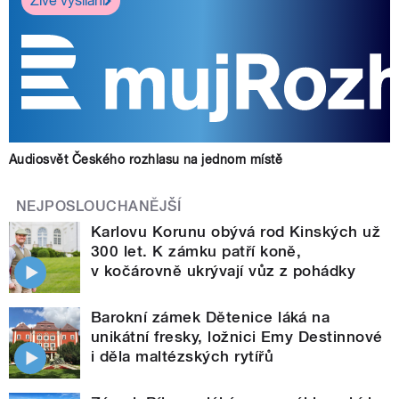
Živé vysílání
Audiosvět Českého rozhlasu na jednom místě
NEJPOSLOUCHANĚJŠÍ
Karlovu Korunu obývá rod Kinských už
300 let. K zámku patří koně,
v kočárovně ukrývají vůz z pohádky
Barokní zámek Dětenice láká na
unikátní fresky, ložnici Emy Destinnové
i děla maltézských rytířů