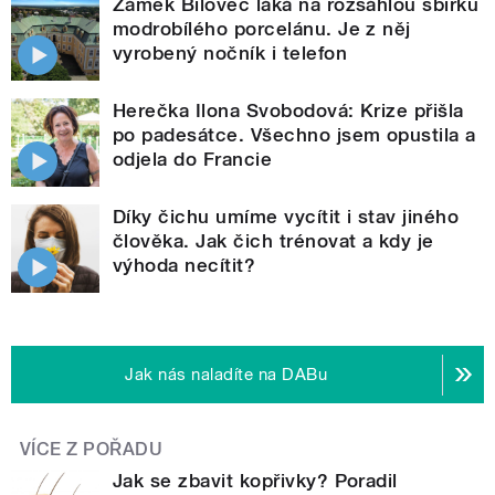
Zámek Bílovec láká na rozsáhlou sbírku
modrobílého porcelánu. Je z něj
vyrobený nočník i telefon
Herečka Ilona Svobodová: Krize přišla
po padesátce. Všechno jsem opustila a
odjela do Francie
Díky čichu umíme vycítit i stav jiného
člověka. Jak čich trénovat a kdy je
výhoda necítit?
Jak nás naladíte na DABu
VÍCE Z POŘADU
Jak se zbavit kopřivky? Poradil