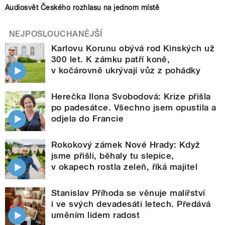
Audiosvět Českého rozhlasu na jednom místě
NEJPOSLOUCHANĚJŠÍ
Karlovu Korunu obývá rod Kinských už
300 let. K zámku patří koně,
v kočárovně ukrývají vůz z pohádky
Herečka Ilona Svobodová: Krize přišla
po padesátce. Všechno jsem opustila a
odjela do Francie
Rokokový zámek Nové Hrady: Když
jsme přišli, běhaly tu slepice,
v okapech rostla zeleň, říká majitel
Stanislav Příhoda se věnuje malířství
i ve svých devadesáti letech. Předává
uměním lidem radost