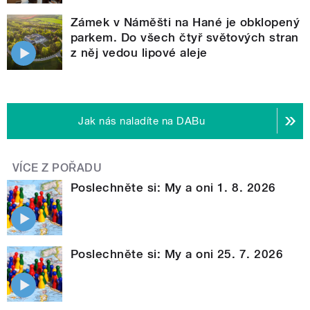
Zámek v Náměšti na Hané je obklopený
parkem. Do všech čtyř světových stran
z něj vedou lipové aleje
Jak nás naladíte na DABu
VÍCE Z POŘADU
Poslechněte si: My a oni 1. 8. 2026
Poslechněte si: My a oni 25. 7. 2026