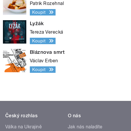
Patrik Rozehnal
Koupit
Lyžák
Tereza Verecká
Koupit
Bláznova smrt
Václav Erben
Koupit
Český rozhlas
O nás
Válka na Ukrajině
Jak nás naladíte