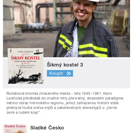
Šikmý kostel 3
Koupit
Románová kronika ztraceného města - léta 1945–1961. Karin
Lednická předkládá do značné míry převratný, dosavadní paradigma
měnící obraz hornického regionu, jehož zahlazenou historii stále
překrývá tlustá vrstva mýtů a zakořeněných stereotypů o „černé
zemi a rudém kraji“.
Sladké Česko