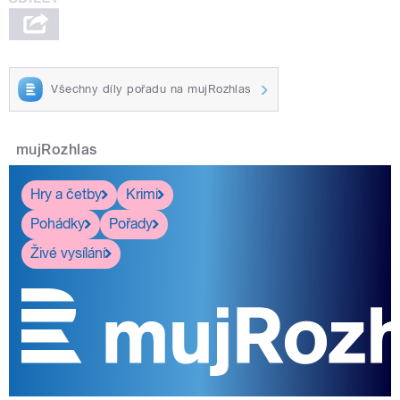
Všechny díly pořadu na mujRozhlas
mujRozhlas
Hry a četby
Krimi
Pohádky
Pořady
Živé vysílání