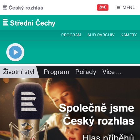
Přejít k hlavnímu obsahu
MENU
ŽIVĚ
PROGRAM
AUDIOARCHIV
KAMERY
Životní styl
Program
Pořady
Více
…