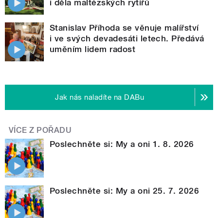
i děla maltézských rytířů
Stanislav Příhoda se věnuje malířství
i ve svých devadesáti letech. Předává
uměním lidem radost
Jak nás naladíte na DABu
VÍCE Z POŘADU
Poslechněte si: My a oni 1. 8. 2026
Poslechněte si: My a oni 25. 7. 2026