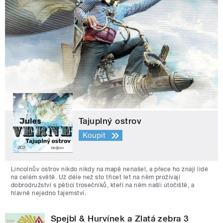
Tajuplný ostrov
Koupit
Lincolnův ostrov nikdo nikdy na mapě nenašel, a přece ho znají lidé
na celém světě. Už déle než sto třicet let na něm prožívají
dobrodružství s pěticí trosečníků, kteří na něm našli útočiště, a
hlavně nejedno tajemství.
Spejbl & Hurvínek a Zlatá zebra 3