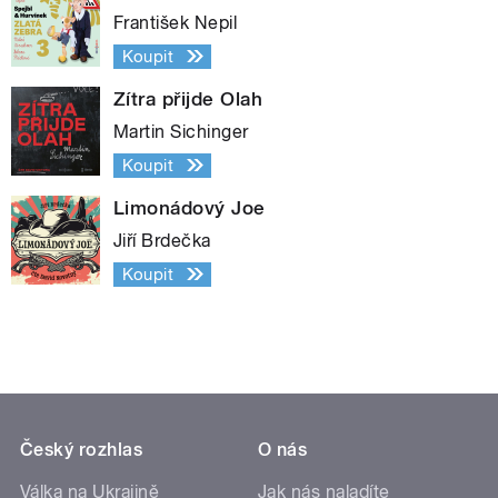
František Nepil
Koupit
Zítra přijde Olah
Martin Sichinger
Koupit
Limonádový Joe
Jiří Brdečka
Koupit
Český rozhlas
O nás
Válka na Ukrajině
Jak nás naladíte