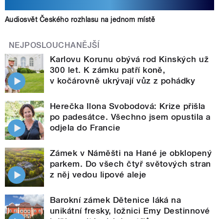
Audiosvět Českého rozhlasu na jednom místě
NEJPOSLOUCHANĚJŠÍ
Karlovu Korunu obývá rod Kinských už
300 let. K zámku patří koně,
v kočárovně ukrývají vůz z pohádky
Herečka Ilona Svobodová: Krize přišla
po padesátce. Všechno jsem opustila a
odjela do Francie
Zámek v Náměšti na Hané je obklopený
parkem. Do všech čtyř světových stran
z něj vedou lipové aleje
Barokní zámek Dětenice láká na
unikátní fresky, ložnici Emy Destinnové