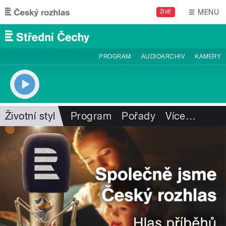
Přejít k hlavnímu obsahu
MENU
ŽIVĚ
PROGRAM
AUDIOARCHIV
KAMERY
Životní styl
Program
Pořady
Více
…