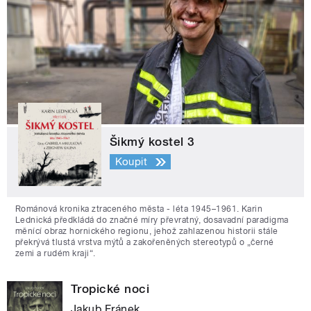
Šikmý kostel 3
Koupit
Románová kronika ztraceného města - léta 1945–1961. Karin
Lednická předkládá do značné míry převratný, dosavadní paradigma
měnící obraz hornického regionu, jehož zahlazenou historii stále
překrývá tlustá vrstva mýtů a zakořeněných stereotypů o „černé
zemi a rudém kraji“.
Tropické noci
Jakub Fránek