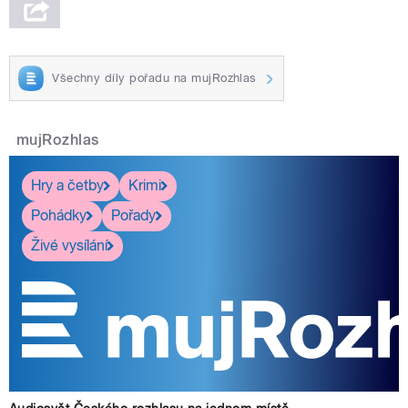
Všechny díly pořadu na mujRozhlas
mujRozhlas
Hry a četby
Krimi
Pohádky
Pořady
Živé vysílání