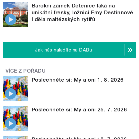
Barokní zámek Dětenice láká na
unikátní fresky, ložnici Emy Destinnové
i děla maltézských rytířů
Jak nás naladíte na DABu
VÍCE Z POŘADU
Poslechněte si: My a oni 1. 8. 2026
Poslechněte si: My a oni 25. 7. 2026