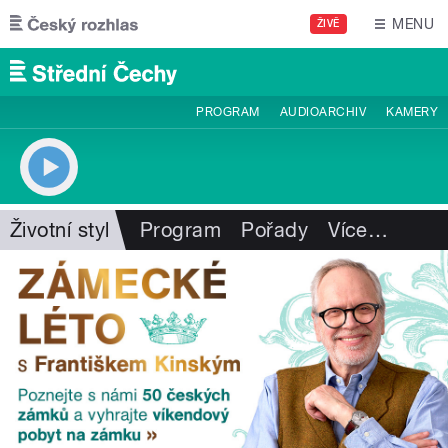
Přejít k hlavnímu obsahu
MENU
ŽIVĚ
PROGRAM
AUDIOARCHIV
KAMERY
Životní styl
Program
Pořady
Více
…