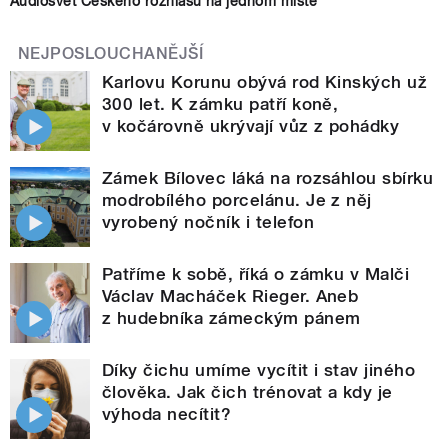
Audiosvět Českého rozhlasu na jednom místě
NEJPOSLOUCHANĚJŠÍ
Karlovu Korunu obývá rod Kinských už
300 let. K zámku patří koně,
v kočárovně ukrývají vůz z pohádky
Zámek Bílovec láká na rozsáhlou sbírku
modrobílého porcelánu. Je z něj
vyrobený nočník i telefon
Patříme k sobě, říká o zámku v Malči
Václav Macháček Rieger. Aneb
z hudebníka zámeckým pánem
Díky čichu umíme vycítit i stav jiného
člověka. Jak čich trénovat a kdy je
výhoda necítit?