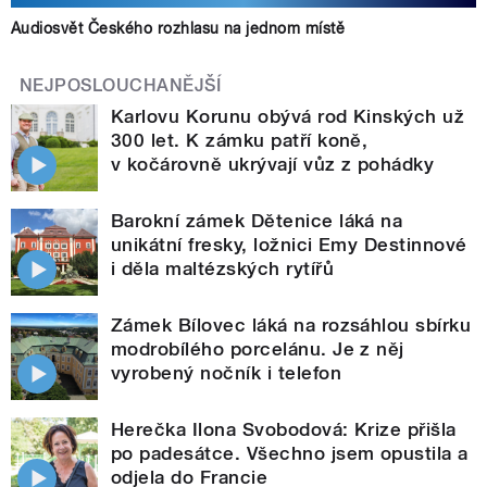
Audiosvět Českého rozhlasu na jednom místě
NEJPOSLOUCHANĚJŠÍ
Karlovu Korunu obývá rod Kinských už
300 let. K zámku patří koně,
v kočárovně ukrývají vůz z pohádky
Barokní zámek Dětenice láká na
unikátní fresky, ložnici Emy Destinnové
i děla maltézských rytířů
Zámek Bílovec láká na rozsáhlou sbírku
modrobílého porcelánu. Je z něj
vyrobený nočník i telefon
Herečka Ilona Svobodová: Krize přišla
po padesátce. Všechno jsem opustila a
odjela do Francie