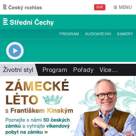
Přejít k hlavnímu obsahu
MENU
ŽIVĚ
PROGRAM
AUDIOARCHIV
KAMERY
Životní styl
Program
Pořady
Více
…