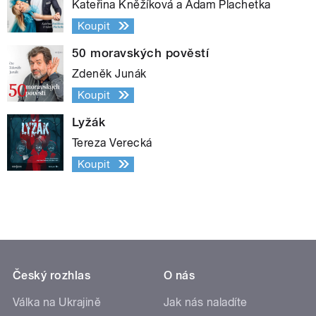
Kateřina Kněžíková a Adam Plachetka
Koupit
50 moravských pověstí
Zdeněk Junák
Koupit
Lyžák
Tereza Verecká
Koupit
Český rozhlas
O nás
Válka na Ukrajině
Jak nás naladíte