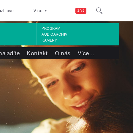
ozhlase
Více
ŽIVĚ
PROGRAM
AUDIOARCHIV
KAMERY
naladíte
Kontakt
O nás
Více
…