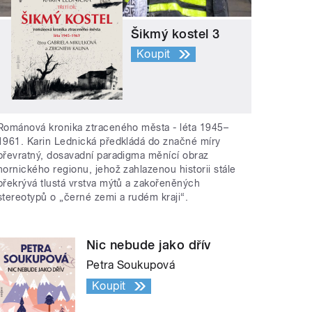
Šikmý kostel 3
Koupit
Románová kronika ztraceného města - léta 1945–
1961. Karin Lednická předkládá do značné míry
převratný, dosavadní paradigma měnící obraz
hornického regionu, jehož zahlazenou historii stále
překrývá tlustá vrstva mýtů a zakořeněných
stereotypů o „černé zemi a rudém kraji“.
Nic nebude jako dřív
Petra Soukupová
Koupit