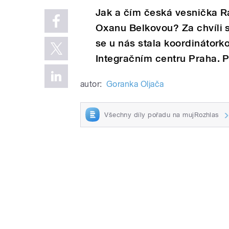
Jak a čím česká vesnička R
Oxanu Belkovou? Za chvíli s
se u nás stala koordinátork
Integračním centru Praha. P
autor:
Goranka Oljača
Všechny díly pořadu na mujRozhlas