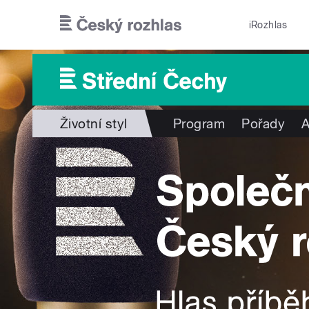
Přejít k hlavnímu obsahu
iRozhlas
Životní styl
Program
Pořady
A