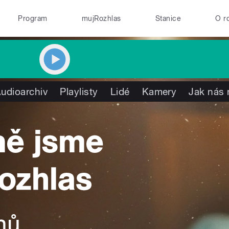
Program
mujRozhlas
Stanice
O r
udioarchiv
Playlisty
Lidé
Kamery
Jak nás 