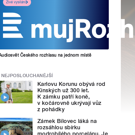
Živé vysílání
Audiosvět Českého rozhlasu na jednom místě
NEJPOSLOUCHANĚJŠÍ
Karlovu Korunu obývá rod
Kinských už 300 let.
K zámku patří koně,
v kočárovně ukrývají vůz
z pohádky
Zámek Bílovec láká na
rozsáhlou sbírku
modrobílého porcelánu. Je