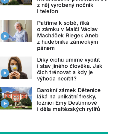
z něj vyrobený nočník
i telefon
Patříme k sobě, říká
o zámku v Malči Václav
Macháček Rieger. Aneb
z hudebníka zámeckým
pánem
Díky čichu umíme vycítit
i stav jiného člověka. Jak
čich trénovat a kdy je
výhoda necítit?
Barokní zámek Dětenice
láká na unikátní fresky,
ložnici Emy Destinnové
i děla maltézských rytířů