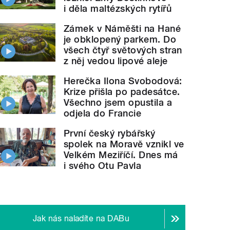
i děla maltézských rytířů
Zámek v Náměšti na Hané
je obklopený parkem. Do
všech čtyř světových stran
z něj vedou lipové aleje
Herečka Ilona Svobodová:
Krize přišla po padesátce.
Všechno jsem opustila a
odjela do Francie
První český rybářský
spolek na Moravě vznikl ve
Velkém Meziříčí. Dnes má
i svého Otu Pavla
Jak nás naladíte na DABu