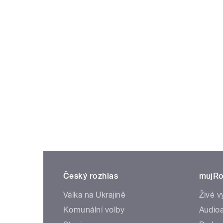
Český rozhlas
mujRo
Válka na Ukrajině
Živé v
Komunální volby
Audioa