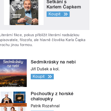
Setkání s
Karlem Čapkem
Koupit
Literární fikce, pokus přiblížit literární nadsázkou
spisovatele, filozofa, ale hlavně člověka Karla Čapka
trochu jinou formou.
Sedmikrásky na nebi
Jiří Dušek a kol.
Koupit
Pochoutky z horské
chaloupky
Patrik Rozehnal