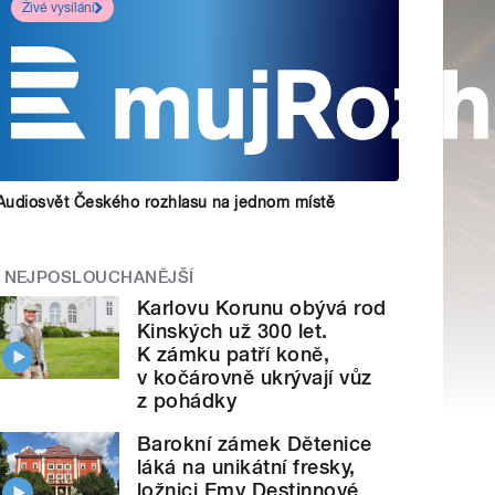
Živé vysílání
Audiosvět Českého rozhlasu na jednom místě
NEJPOSLOUCHANĚJŠÍ
Karlovu Korunu obývá rod
Kinských už 300 let.
K zámku patří koně,
v kočárovně ukrývají vůz
z pohádky
Barokní zámek Dětenice
láká na unikátní fresky,
ložnici Emy Destinnové