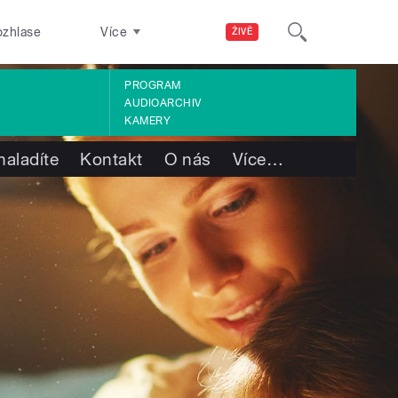
ozhlase
Více
ŽIVĚ
PROGRAM
AUDIOARCHIV
KAMERY
naladíte
Kontakt
O nás
Více
…