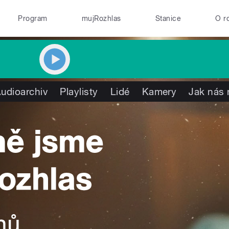
Program
mujRozhlas
Stanice
O r
udioarchiv
Playlisty
Lidé
Kamery
Jak nás 