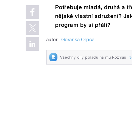
Potřebuje mladá, druhá a tř
nějaké vlastní sdružení? Ja
program by si přáli?
autor:
Goranka Oljača
Všechny díly pořadu na mujRozhlas