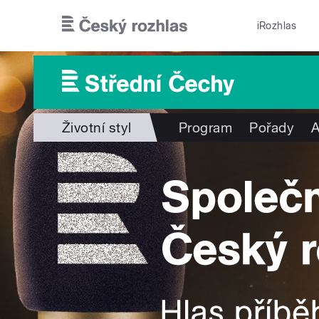
Přejít k hlavnímu obsahu
iRozhlas
Životní styl
Program
Pořady
A