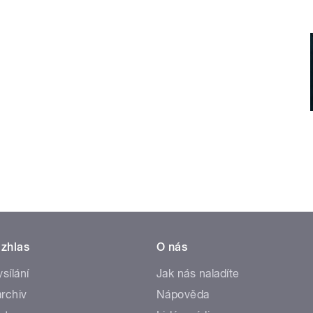
zhlas
O nás
ysílání
Jak nás naladíte
rchiv
Nápověda