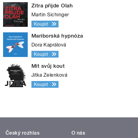
Zítra přijde Olah
Martin Sichinger
Koupit
Mariborská hypnóza
Dora Kaprálová
Koupit
Mít svůj kout
Jitka Zelenková
Koupit
Český rozhlas
O nás