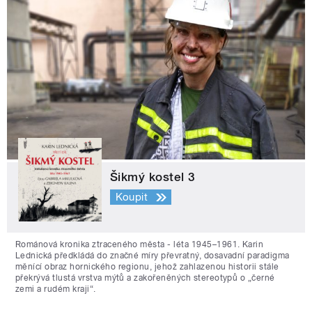
Šikmý kostel 3
Koupit
Románová kronika ztraceného města - léta 1945–1961. Karin
Lednická předkládá do značné míry převratný, dosavadní paradigma
měnící obraz hornického regionu, jehož zahlazenou historii stále
překrývá tlustá vrstva mýtů a zakořeněných stereotypů o „černé
zemi a rudém kraji“.