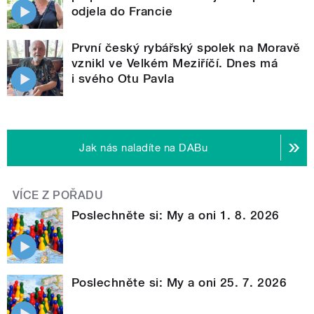
odjela do Francie
První český rybářský spolek na Moravě
vznikl ve Velkém Meziříčí. Dnes má
i svého Otu Pavla
Jak nás naladíte na DABu
VÍCE Z POŘADU
Poslechněte si: My a oni 1. 8. 2026
Poslechněte si: My a oni 25. 7. 2026