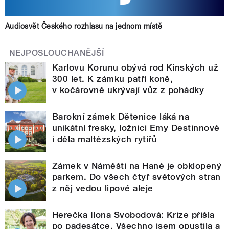
Audiosvět Českého rozhlasu na jednom místě
NEJPOSLOUCHANĚJŠÍ
Karlovu Korunu obývá rod Kinských už
300 let. K zámku patří koně,
v kočárovně ukrývají vůz z pohádky
Barokní zámek Dětenice láká na
unikátní fresky, ložnici Emy Destinnové
i děla maltézských rytířů
Zámek v Náměšti na Hané je obklopený
parkem. Do všech čtyř světových stran
z něj vedou lipové aleje
Herečka Ilona Svobodová: Krize přišla
po padesátce. Všechno jsem opustila a