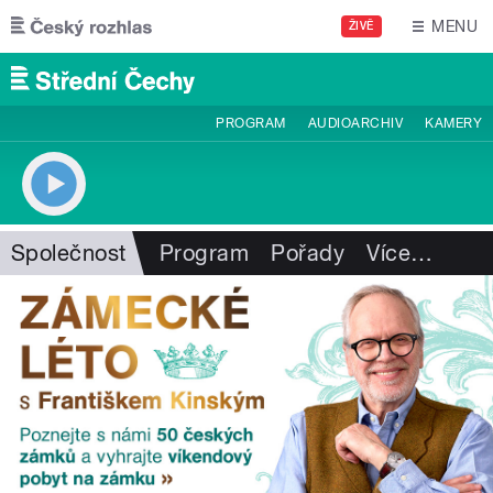
Přejít k hlavnímu obsahu
MENU
ŽIVĚ
PROGRAM
AUDIOARCHIV
KAMERY
Společnost
Program
Pořady
Více
…