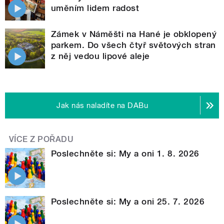
uměním lidem radost
Zámek v Náměšti na Hané je obklopený
parkem. Do všech čtyř světových stran
z něj vedou lipové aleje
Jak nás naladíte na DABu
VÍCE Z POŘADU
Poslechněte si: My a oni 1. 8. 2026
Poslechněte si: My a oni 25. 7. 2026