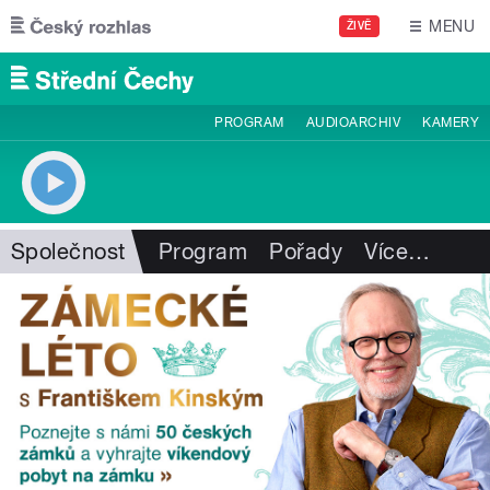
Přejít k hlavnímu obsahu
MENU
ŽIVĚ
PROGRAM
AUDIOARCHIV
KAMERY
Společnost
Program
Pořady
Více
…