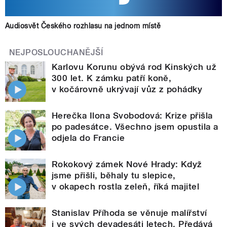
Audiosvět Českého rozhlasu na jednom místě
NEJPOSLOUCHANĚJŠÍ
Karlovu Korunu obývá rod Kinských už
300 let. K zámku patří koně,
v kočárovně ukrývají vůz z pohádky
Herečka Ilona Svobodová: Krize přišla
po padesátce. Všechno jsem opustila a
odjela do Francie
Rokokový zámek Nové Hrady: Když
jsme přišli, běhaly tu slepice,
v okapech rostla zeleň, říká majitel
Stanislav Příhoda se věnuje malířství
i ve svých devadesáti letech. Předává