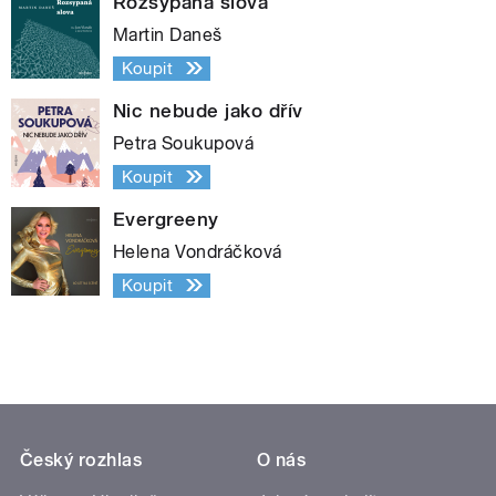
Rozsypaná slova
Martin Daneš
Koupit
Nic nebude jako dřív
Petra Soukupová
Koupit
Evergreeny
Helena Vondráčková
Koupit
Český rozhlas
O nás