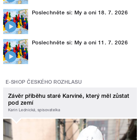
Poslechněte si: My a oni 18. 7. 2026
Poslechněte si: My a oni 11. 7. 2026
E-SHOP ČESKÉHO ROZHLASU
Závěr příběhu staré Karviné, který měl zůstat
pod zemí
Karin Lednická, spisovatelka