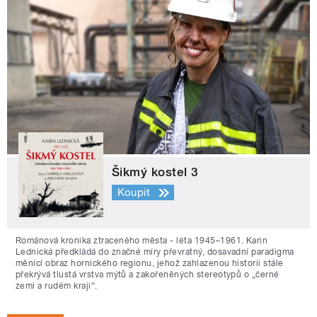
Šikmý kostel 3
Koupit
Románová kronika ztraceného města - léta 1945–1961. Karin
Lednická předkládá do značné míry převratný, dosavadní paradigma
měnící obraz hornického regionu, jehož zahlazenou historii stále
překrývá tlustá vrstva mýtů a zakořeněných stereotypů o „černé
zemi a rudém kraji“.