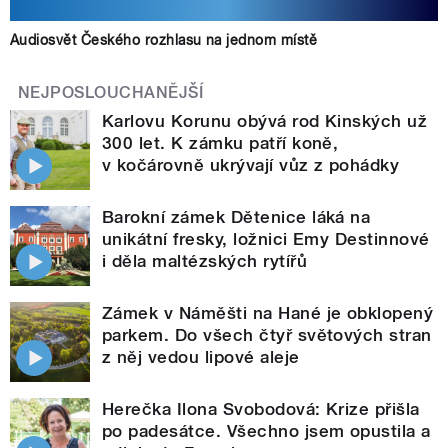
Audiosvět Českého rozhlasu na jednom místě
NEJPOSLOUCHANĚJŠÍ
Karlovu Korunu obývá rod Kinských už
300 let. K zámku patří koně,
v kočárovně ukrývají vůz z pohádky
Barokní zámek Dětenice láká na
unikátní fresky, ložnici Emy Destinnové
i děla maltézských rytířů
Zámek v Náměšti na Hané je obklopený
parkem. Do všech čtyř světových stran
z něj vedou lipové aleje
Herečka Ilona Svobodová: Krize přišla
po padesátce. Všechno jsem opustila a