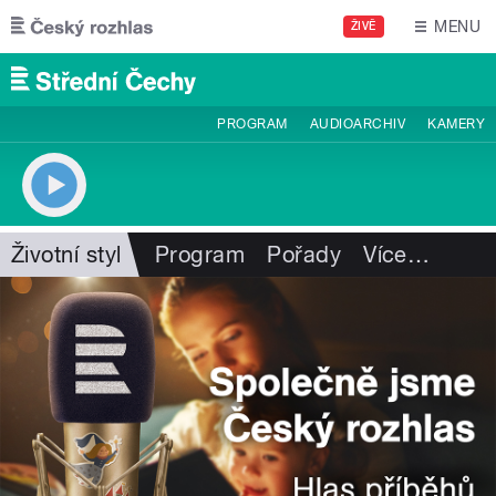
Přejít k hlavnímu obsahu
MENU
ŽIVĚ
PROGRAM
AUDIOARCHIV
KAMERY
Životní styl
Program
Pořady
Více
…