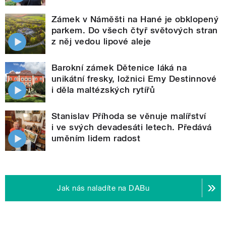
Zámek v Náměšti na Hané je obklopený
parkem. Do všech čtyř světových stran
z něj vedou lipové aleje
Barokní zámek Dětenice láká na
unikátní fresky, ložnici Emy Destinnové
i děla maltézských rytířů
Stanislav Příhoda se věnuje malířství
i ve svých devadesáti letech. Předává
uměním lidem radost
Jak nás naladíte na DABu