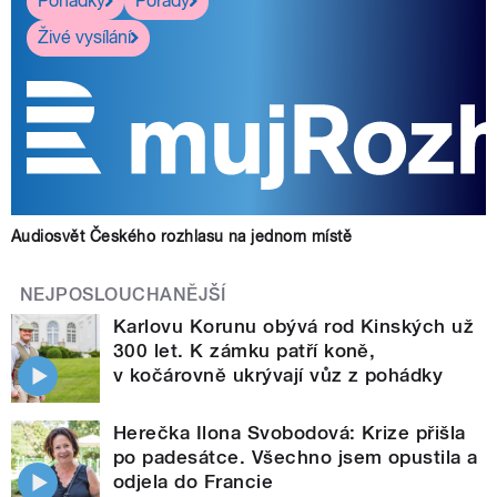
Pohádky
Pořady
Živé vysílání
Audiosvět Českého rozhlasu na jednom místě
NEJPOSLOUCHANĚJŠÍ
Karlovu Korunu obývá rod Kinských už
300 let. K zámku patří koně,
v kočárovně ukrývají vůz z pohádky
Herečka Ilona Svobodová: Krize přišla
po padesátce. Všechno jsem opustila a
odjela do Francie