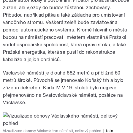
pouze automobily s povolením. Prostor pro auta tak bude
zúžen, ale vjezdy do budov zůstanou zachovány.
Přibudou například pítka a také základna pro umisťování
vánočního stromu. Veškerá zeleň bude zavlažována
pomocí automatického systému. Kromě hlavního města
budou na náměstí pracovat i městem vlastněná Pražská
vodohospodářská společnost, která opraví stoku, a také
Pražská energetika, která se pustí do rekonstrukce
kabeláže a jejích chráničů.
Václavské náměstí je dlouhé 682 metrů a přibližně 60
metrů široké. Původně se jmenovalo Koňský trh a bylo
zřízeno dekretem Karla IV. V 19. století bylo nejprve
přejmenováno na Svatováclavské náměstí, posléze na
Václavské.
Vizualizace obnovy Václavského náměstí, celkový pohled
|
foto: