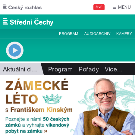
Přejít k hlavnímu obsahu
MENU
ŽIVĚ
PROGRAM
AUDIOARCHIV
KAMERY
Aktuální dění
Program
Pořady
Více
…