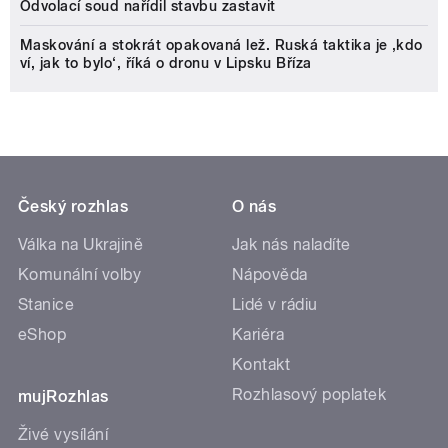
Odvolací soud nařídil stavbu zastavit
Maskování a stokrát opakovaná lež. Ruská taktika je ‚kdo
ví, jak to bylo‘, říká o dronu v Lipsku Bříza
Český rozhlas
O nás
Válka na Ukrajině
Jak nás naladíte
Komunální volby
Nápověda
Stanice
Lidé v rádiu
eShop
Kariéra
Kontakt
Rozhlasový poplatek
mujRozhlas
Živé vysílání