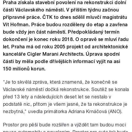
Praha získala stavební povolení na rekonstrukci dolní
části Václavského náměstí. V příštím týdnu začnou
přípravné práce. ČTK to dnes sdělil mluvčí magistrátu
Vít Hofman. Práce budou rozděleny do etap a zavřena
bude vždy jen část náměstí. Předpokládaný termín
dokončení je konec roku 2018. O opravě se mluví řadu
let. Praha má od roku 2005 projekt od architektonické
kanceláře Cigler Marani Architects. Úprava spodní
části by měla podle dřívějších informací vyjít na asi
150 milionů korun.
"Je to skvělá zpráva, která znamená, že konečně se
Václavské náměstí dočká rekonstrukce. Soutěž se konala
před 13 lety a následujících deset let se nestalo v
podstatě nic, přitom je všem jasné, že ta rekonstrukce je
nezbytná," uvedla primátorka Adriana Krnáčová (ANO).
Prostor pro pěší bude rozšířen a vjíždět tam budou moci