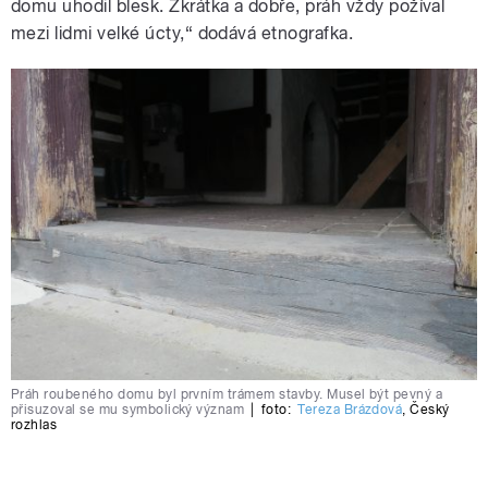
domu uhodil blesk. Zkrátka a dobře, práh vždy požíval
mezi lidmi velké úcty,“ dodává etnografka.
Práh roubeného domu byl prvním trámem stavby. Musel být pevný a
přisuzoval se mu symbolický význam
|
foto:
Tereza Brázdová
,
Český
rozhlas