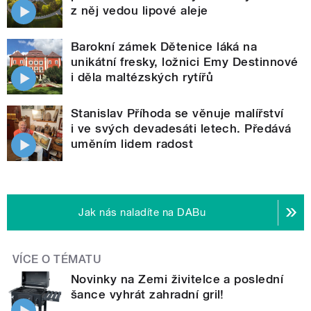
z něj vedou lipové aleje
Barokní zámek Dětenice láká na
unikátní fresky, ložnici Emy Destinnové
i děla maltézských rytířů
Stanislav Příhoda se věnuje malířství
i ve svých devadesáti letech. Předává
uměním lidem radost
Jak nás naladíte na DABu
VÍCE O TÉMATU
Novinky na Zemi živitelce a poslední
šance vyhrát zahradní gril!