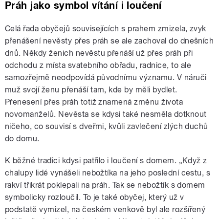
Práh jako symbol vítání i loučení
Celá řada obyčejů souvisejících s prahem zmizela, zvyk
přenášení nevěsty přes práh se ale zachoval do dnešních
dnů. Někdy ženich nevěstu přenáší už přes práh při
odchodu z místa svatebního obřadu, radnice, to ale
samozřejmě neodpovídá původnímu významu. V náruči
muž svojí ženu přenáší tam, kde by měli bydlet.
Přenesení přes práh totiž znamená změnu života
novomanželů. Nevěsta se kdysi také nesměla dotknout
ničeho, co souvisí s dveřmi, kvůli zavlečení zlých duchů
do domu.
K běžné tradici kdysi patřilo i loučení s domem. „Když z
chalupy lidé vynášeli nebožtíka na jeho poslední cestu, s
rakví třikrát poklepali na práh. Tak se nebožtík s domem
symbolicky rozloučil. To je také obyčej, který už v
podstatě vymizel, na českém venkově byl ale rozšířený