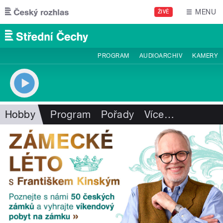
Přejít k hlavnímu obsahu
MENU
ŽIVĚ
PROGRAM
AUDIOARCHIV
KAMERY
Hobby
Program
Pořady
Více
…