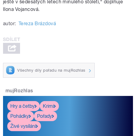
ještě v šedesátých letech minulého století,“ doplňuje
Ilona Vojancová.
autor:
Tereza Brázdová
Všechny díly pořadu na mujRozhlas
mujRozhlas
Hry a četby
Krimi
Pohádky
Pořady
Živé vysílání