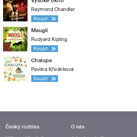
Vysoké okno
Raymond Chandler
Koupit
Mauglí
Rudyard Kipling
Koupit
Chalupa
Pavlína Křivánková
Koupit
Český rozhlas
O nás