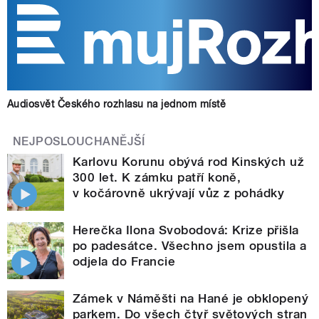
Audiosvět Českého rozhlasu na jednom místě
NEJPOSLOUCHANĚJŠÍ
Karlovu Korunu obývá rod Kinských už
300 let. K zámku patří koně,
v kočárovně ukrývají vůz z pohádky
Herečka Ilona Svobodová: Krize přišla
po padesátce. Všechno jsem opustila a
odjela do Francie
Zámek v Náměšti na Hané je obklopený
parkem. Do všech čtyř světových stran