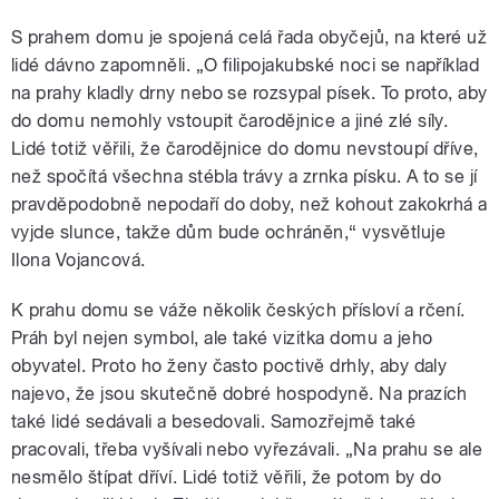
S prahem domu je spojená celá řada obyčejů, na které už
lidé dávno zapomněli. „O filipojakubské noci se například
na prahy kladly drny nebo se rozsypal písek. To proto, aby
do domu nemohly vstoupit čarodějnice a jiné zlé síly.
Lidé totiž věřili, že čarodějnice do domu nevstoupí dříve,
než spočítá všechna stébla trávy a zrnka písku. A to se jí
pravděpodobně nepodaří do doby, než kohout zakokrhá a
vyjde slunce, takže dům bude ochráněn,“ vysvětluje
Ilona Vojancová.
K prahu domu se váže několik českých přísloví a rčení.
Práh byl nejen symbol, ale také vizitka domu a jeho
obyvatel. Proto ho ženy často poctivě drhly, aby daly
najevo, že jsou skutečně dobré hospodyně. Na prazích
také lidé sedávali a besedovali. Samozřejmě také
pracovali, třeba vyšívali nebo vyřezávali. „Na prahu se ale
nesmělo štípat dříví. Lidé totiž věřili, že potom by do