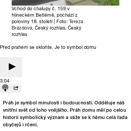
Vchod do chalupy č. 159 v
hlineckém Betlémě, pochází z
poloviny 18. století | Foto:
Tereza
Brázdová
, Český rozhlas, Český
rozhlas
Před prahem se skloňte. Je to symbol domu
3:04
Práh je symbol minulosti i budoucnosti. Odděluje náš
vnitřní svět od toho vnějšího. Práh domu měl po celou
historii symbolický význam a váže se k němu celá řada
obyčejů i rčení.