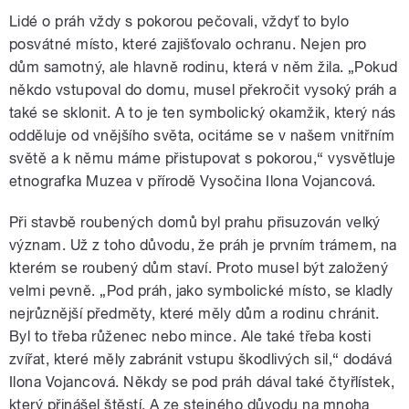
Lidé o práh vždy s pokorou pečovali, vždyť to bylo
posvátné místo, které zajišťovalo ochranu. Nejen pro
dům samotný, ale hlavně rodinu, která v něm žila. „Pokud
někdo vstupoval do domu, musel překročit vysoký práh a
také se sklonit. A to je ten symbolický okamžik, který nás
odděluje od vnějšího světa, ocitáme se v našem vnitřním
světě a k němu máme přistupovat s pokorou,“ vysvětluje
etnografka Muzea v přírodě Vysočina Ilona Vojancová.
Při stavbě roubených domů byl prahu přisuzován velký
význam. Už z toho důvodu, že práh je prvním trámem, na
kterém se roubený dům staví. Proto musel být založený
velmi pevně. „Pod práh, jako symbolické místo, se kladly
nejrůznější předměty, které měly dům a rodinu chránit.
Byl to třeba růženec nebo mince. Ale také třeba kosti
zvířat, které měly zabránit vstupu škodlivých sil,“ dodává
Ilona Vojancová. Někdy se pod práh dával také čtyřlístek,
který přinášel štěstí. A ze stejného důvodu na mnoha