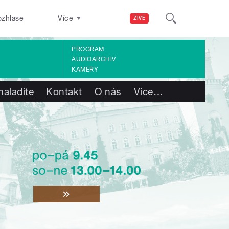
ozhlase
Více
ŽIVĚ
PROGRAM
AUDIOARCHIV
KAMERY
naladíte
Kontakt
O nás
Více
…