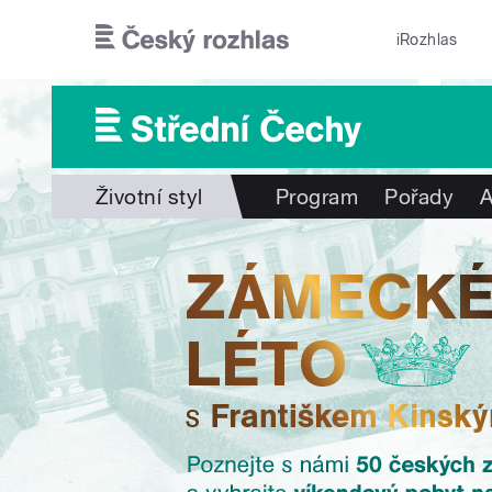
Přejít k hlavnímu obsahu
iRozhlas
Životní styl
Program
Pořady
A