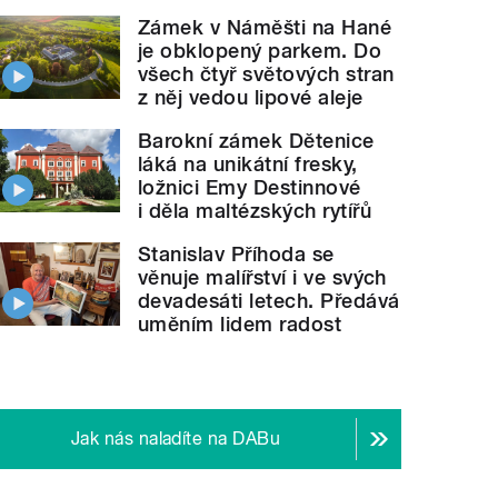
Zámek v Náměšti na Hané
je obklopený parkem. Do
všech čtyř světových stran
z něj vedou lipové aleje
Barokní zámek Dětenice
láká na unikátní fresky,
ložnici Emy Destinnové
i děla maltézských rytířů
Stanislav Příhoda se
věnuje malířství i ve svých
devadesáti letech. Předává
uměním lidem radost
Jak nás naladíte na DABu