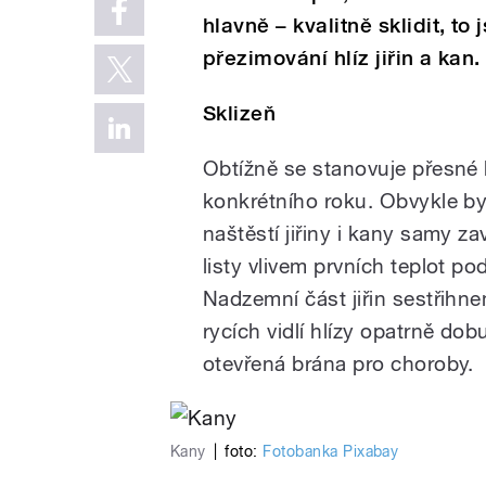
hlavně – kvalitně sklidit, to
přezimování hlíz jiřin a kan.
Sklizeň
Obtížně se stanovuje přesné 
konkrétního roku. Obvykle by
naštěstí jiřiny i kany samy z
listy vlivem prvních teplot p
Nadzemní část jiřin sestřihn
rycích vidlí hlízy opatrně do
otevřená brána pro choroby.
Kany
|
foto:
Fotobanka Pixabay