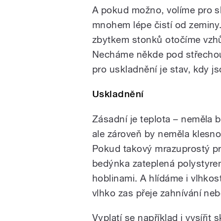
A pokud možno, volíme pro sk
mnohem lépe čistí od zeminy.
zbytkem stonků otočíme vzhů
Necháme někde pod střechou 
pro uskladnění je stav, kdy js
Uskladnění
Zásadní je teplota – neměla 
ale zároveň by neměla klesn
Pokud takový mrazuprostý pro
bedýnka zateplená polystyre
hoblinami. A hlídáme i vlhkost
vlhko zas přeje zahnívání ne
Vyplatí se například i vysířit