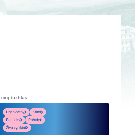
mujRozhlas
Hry a četby
Krimi
Pohádky
Pořady
Živé vysílání