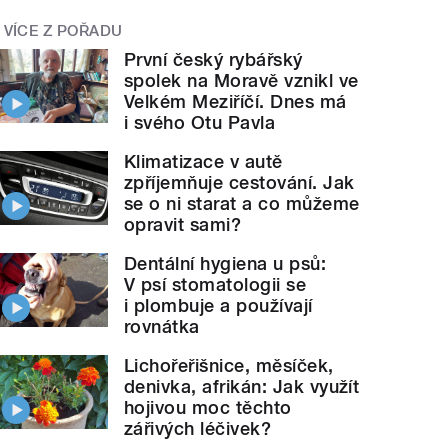
VÍCE Z POŘADU
První český rybářský
spolek na Moravě vznikl ve
Velkém Meziříčí. Dnes má
i svého Otu Pavla
Klimatizace v autě
zpříjemňuje cestování. Jak
se o ni starat a co můžeme
opravit sami?
Dentální hygiena u psů:
V psí stomatologii se
i plombuje a používají
rovnátka
Lichořeřišnice, měsíček,
denivka, afrikán: Jak využít
hojivou moc těchto
zářivých léčivek?