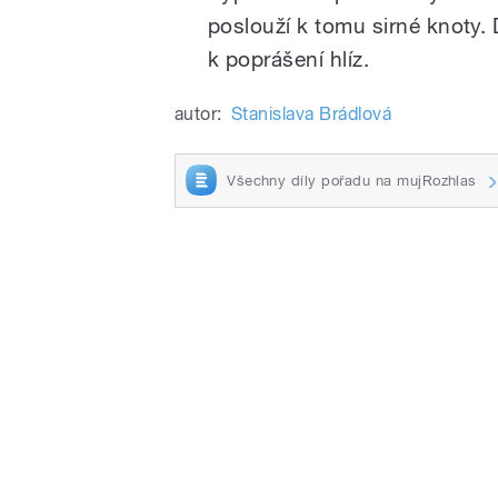
poslouží k tomu sirné knoty. 
k poprášení hlíz.
autor:
Stanislava Brádlová
Všechny díly pořadu na mujRozhlas