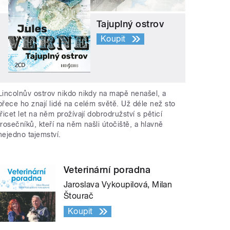
Tajuplný ostrov
Koupit
Lincolnův ostrov nikdo nikdy na mapě nenašel, a
přece ho znají lidé na celém světě. Už déle než sto
třicet let na něm prožívají dobrodružství s pěticí
trosečníků, kteří na něm našli útočiště, a hlavně
nejedno tajemství.
Veterinární poradna
Jaroslava Vykoupilová, Milan
Štourač
Koupit