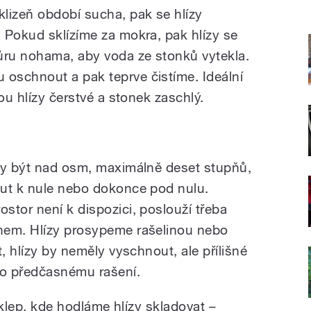
lizeň období sucha, pak se hlízy
 Pokud sklízíme za mokra, pak hlízy se
ru nohama, aby voda ze stonků vytekla.
oschnout a pak teprve čistíme. Ideální
ou hlízy čerstvé a stonek zaschlý.
by být nad osm, maximálně deset stupňů,
out k nule nebo dokonce pod nulu.
stor není k dispozici, poslouží třeba
nem. Hlízy prosypeme rašelinou nebo
, hlízy by neměly vyschnout, ale přílišné
bo předčasnému rašení.
 sklep, kde hodláme hlízy skladovat –