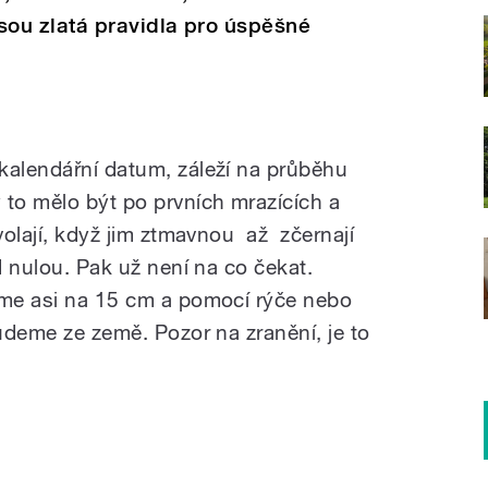
 jsou zlatá pravidla pro úspěšné
kalendářní datum, záleží na průběhu
 to mělo být po prvních mrazících a
avolají, když jim ztmavnou až zčernají
od nulou. Pak už není na co čekat.
eme asi na 15 cm a pomocí rýče nebo
budeme ze země. Pozor na zranění, je to