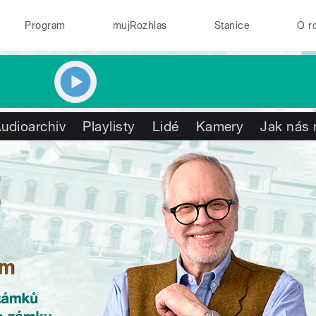
Program
mujRozhlas
Stanice
O r
udioarchiv
Playlisty
Lidé
Kamery
Jak nás 