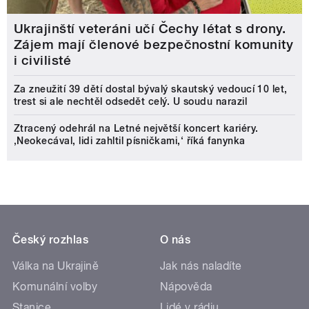
Ukrajinští veteráni učí Čechy létat s drony.
Zájem mají členové bezpečnostní komunity
i civilisté
Za zneužití 39 dětí dostal bývalý skautský vedoucí 10 let,
trest si ale nechtěl odsedět celý. U soudu narazil
Ztracený odehrál na Letné největší koncert kariéry.
‚Neokecával, lidi zahltil písničkami,‘ říká fanynka
Český rozhlas
O nás
Válka na Ukrajině
Jak nás naladíte
Komunální volby
Nápověda
Stanice
Lidé v rádiu