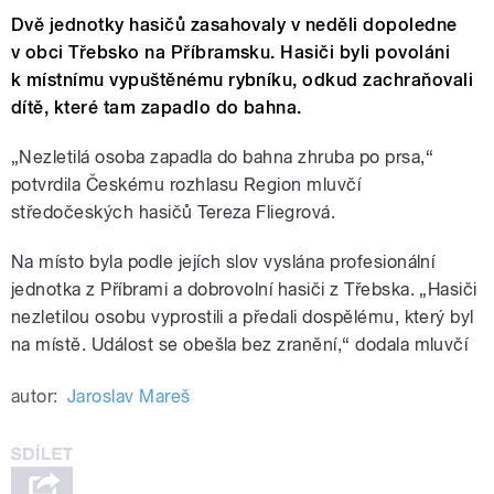
Dvě jednotky hasičů zasahovaly v neděli dopoledne
v obci Třebsko na Příbramsku. Hasiči byli povoláni
k místnímu vypuštěnému rybníku, odkud zachraňovali
dítě, které tam zapadlo do bahna.
„Nezletilá osoba zapadla do bahna zhruba po prsa,“
potvrdila Českému rozhlasu Region mluvčí
středočeských hasičů Tereza Fliegrová.
Na místo byla podle jejích slov vyslána profesionální
jednotka z Příbrami a dobrovolní hasiči z Třebska. „Hasiči
nezletilou osobu vyprostili a předali dospělému, který byl
na místě. Událost se obešla bez zranění,“ dodala mluvčí
autor:
Jaroslav Mareš