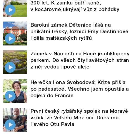
300 let. K zámku patří koně,
v kočárovně ukrývají vůz z pohádky
Barokní zámek Dětenice láká na
unikátní fresky, ložnici Emy Destinnové
i děla maltézských rytířů
Zámek v Náměšti na Hané je obklopený
parkem. Do všech čtyř světových stran
z něj vedou lipové aleje
Herečka Ilona Svobodová: Krize přišla
po padesátce. Všechno jsem opustila a
odjela do Francie
První český rybářský spolek na Moravě
vznikl ve Velkém Meziříčí. Dnes má
i svého Otu Pavla