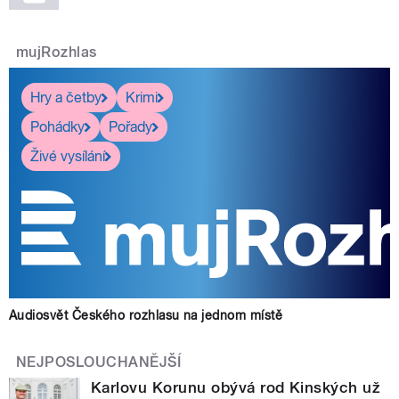
mujRozhlas
Hry a četby
Krimi
Pohádky
Pořady
Živé vysílání
Audiosvět Českého rozhlasu na jednom místě
NEJPOSLOUCHANĚJŠÍ
Karlovu Korunu obývá rod Kinských už