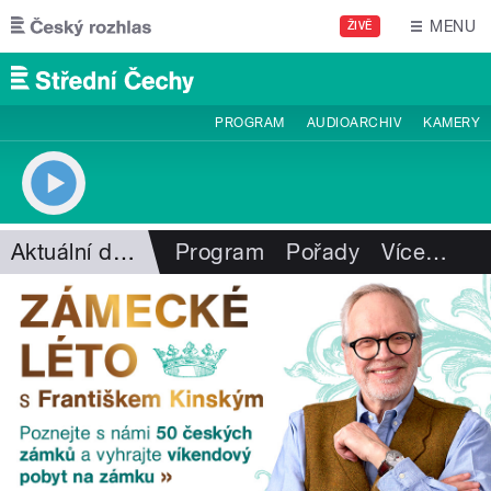
Přejít k hlavnímu obsahu
MENU
ŽIVĚ
PROGRAM
AUDIOARCHIV
KAMERY
Aktuální dění
Program
Pořady
Více
…