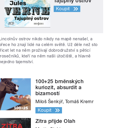
Tajuplný ostrov
Koupit
Lincolnův ostrov nikdo nikdy na mapě nenašel, a
přece ho znají lidé na celém světě. Už déle než sto
třicet let na něm prožívají dobrodružství s pěticí
trosečníků, kteří na něm našli útočiště, a hlavně
nejedno tajemství.
100+25 brněnských
kuriozit, absurdit a
bizarností
Miloš Šenkýř, Tomáš Kremr
Koupit
Zítra přijde Olah