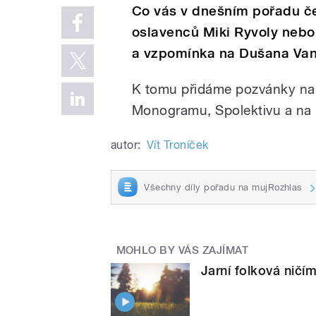
Co vás v dnešním pořadu č
oslavenců Miki Ryvoly nebo 
a vzpomínka na Dušana Van
K tomu přidáme pozvánky na 
Monogramu, Spolektivu a na 
autor:
Vít Troníček
Všechny díly pořadu na mujRozhlas
MOHLO BY VÁS ZAJÍMAT
Jarní folková nič