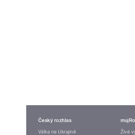
Český rozhlas
mujRo
Válka na Ukrajině
Živé v