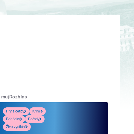
mujRozhlas
Hry a četby
Krimi
Pohádky
Pořady
Živé vysílání