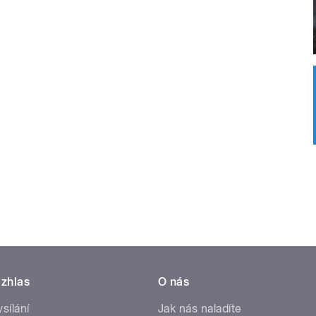
zhlas
O nás
ysílání
Jak nás naladíte