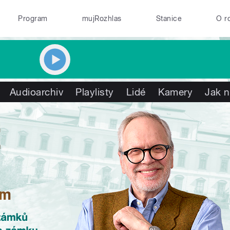
Program
mujRozhlas
Stanice
O r
Audioarchiv
Playlisty
Lidé
Kamery
Jak n