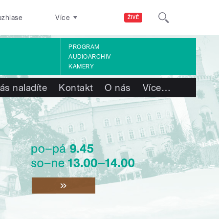
ozhlase
Více
ŽIVĚ
PROGRAM
AUDIOARCHIV
KAMERY
ás naladíte
Kontakt
O nás
Více
…