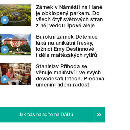
Zámek v Náměšti na Hané
je obklopený parkem. Do
všech čtyř světových stran
z něj vedou lipové aleje
Barokní zámek Dětenice
láká na unikátní fresky,
ložnici Emy Destinnové
i děla maltézských rytířů
Stanislav Příhoda se
věnuje malířství i ve svých
devadesáti letech. Předává
uměním lidem radost
Jak nás naladíte na DABu