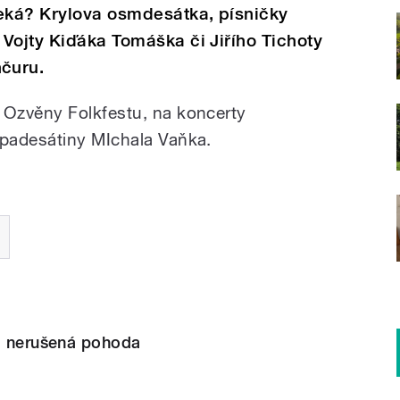
eká? Krylova osmdesátka, písničky
Vojty Kiďáka Tomáška či Jiřího Tichoty
čuru.
Ozvěny Folkfestu, na koncerty
padesátiny MIchala Vaňka.
ím nerušená pohoda