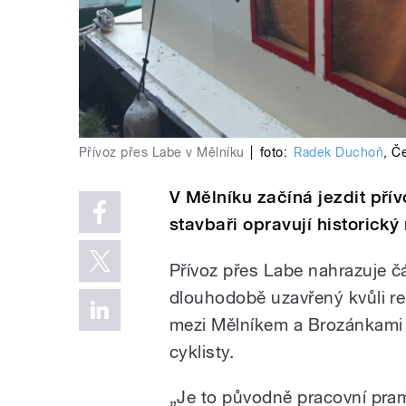
Přívoz přes Labe v Mělníku
|
foto:
Radek Duchoň
,
Če
V Mělníku začíná jezdit přívo
stavbaři opravují historický
Přívoz přes Labe nahrazuje č
dlouhodobě uzavřený kvůli r
mezi Mělníkem a Brozánkami j
cyklisty.
„Je to původně pracovní pramic