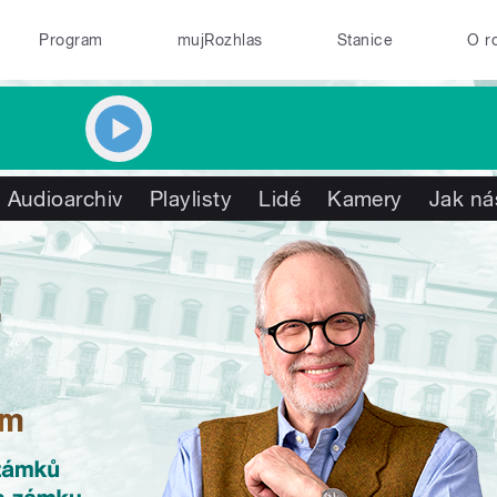
Program
mujRozhlas
Stanice
O r
Audioarchiv
Playlisty
Lidé
Kamery
Jak ná