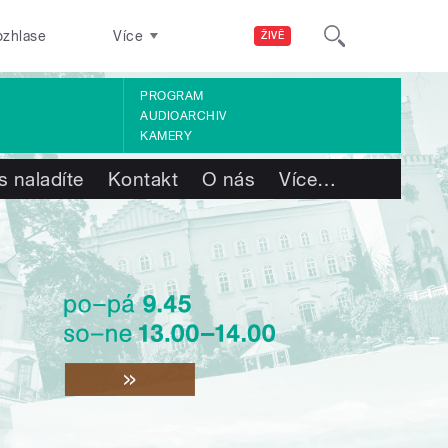
ozhlase
Více
ŽIVĚ
PROGRAM
AUDIOARCHIV
KAMERY
s naladíte
Kontakt
O nás
Více
…