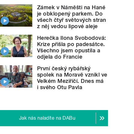
Zámek v Náměšti na Hané
je obklopený parkem. Do
všech čtyř světových stran
z něj vedou lipové aleje
Herečka Ilona Svobodová:
Krize přišla po padesátce.
Všechno jsem opustila a
odjela do Francie
První český rybářský
spolek na Moravě vznikl ve
Velkém Meziříčí. Dnes má
i svého Otu Pavla
Jak nás naladíte na DABu