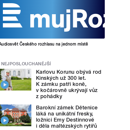
Audiosvět Českého rozhlasu na jednom místě
NEJPOSLOUCHANĚJŠÍ
Karlovu Korunu obývá rod
Kinských už 300 let.
K zámku patří koně,
v kočárovně ukrývají vůz
z pohádky
Barokní zámek Dětenice
láká na unikátní fresky,
ložnici Emy Destinnové
i děla maltézských rytířů