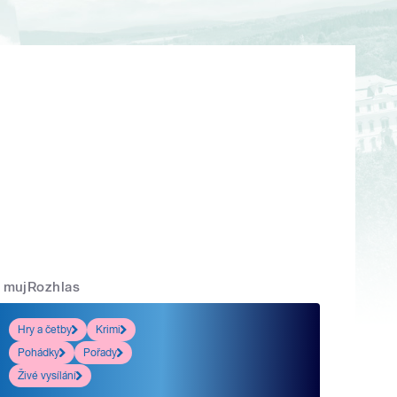
mujRozhlas
Hry a četby
Krimi
Pohádky
Pořady
Živé vysílání