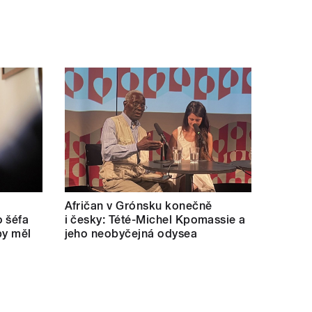
Afričan v Grónsku konečně
 šéfa
i česky: Tété-Michel Kpomassie a
by měl
jeho neobyčejná odysea