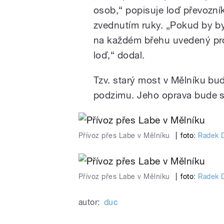
osob,“ popisuje loď převozník
zvednutím ruky. „Pokud by byl
na každém břehu uvedený pro
loď,“ dodal.
Tzv. starý most v Mělníku bud
podzimu. Jeho oprava bude s
Přívoz přes Labe v Mělníku
|
foto:
Radek 
Přívoz přes Labe v Mělníku
|
foto:
Radek 
autor:
duc