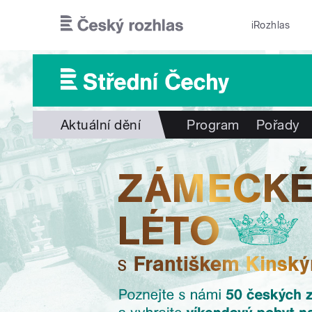
Přejít k hlavnímu obsahu
iRozhlas
Aktuální dění
Program
Pořady