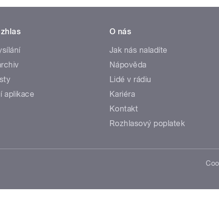
zhlas
O nás
ysílání
Jak nás naladíte
rchiv
Nápověda
sty
Lidé v rádiu
í aplikace
Kariéra
Kontakt
Rozhlasový poplatek
Coo