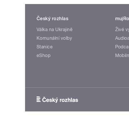
Český rozhlas
mujRo
Válka na Ukrajině
Živé v
Komunální volby
Audioa
Stanice
Podca
eShop
Mobiln