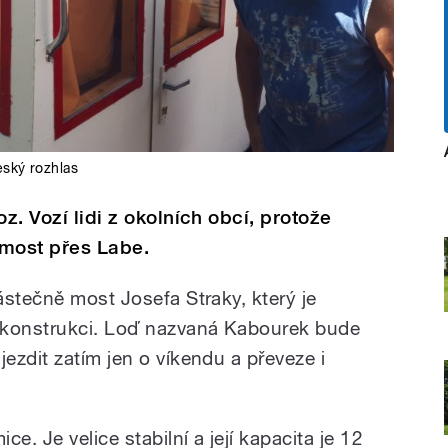
ský rozhlas
z. Vozí lidi z okolních obcí, protože
 most přes Labe.
ástečně most Josefa Straky, který je
ekonstrukci. Loď nazvaná Kabourek bude
ezdit zatím jen o víkendu a převeze i
e. Je velice stabilní a její kapacita je 12