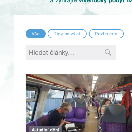
Vše
Tipy na výlet
Rozhovory
Aktuální dění