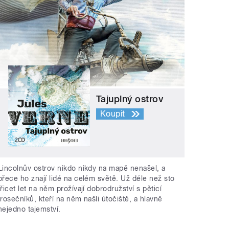
Tajuplný ostrov
Koupit
Lincolnův ostrov nikdo nikdy na mapě nenašel, a
přece ho znají lidé na celém světě. Už déle než sto
třicet let na něm prožívají dobrodružství s pěticí
trosečníků, kteří na něm našli útočiště, a hlavně
nejedno tajemství.