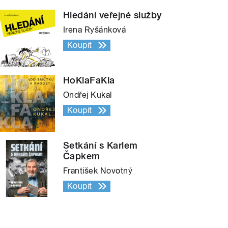
Hledání veřejné služby
Irena Ryšánková
Koupit
HoKlaFaKla
Ondřej Kukal
Koupit
Setkání s Karlem
Čapkem
František Novotný
Koupit