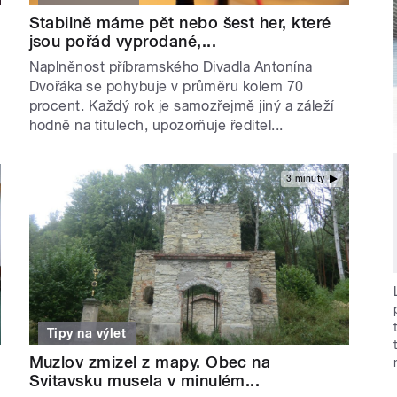
Stabilně máme pět nebo šest her, které
jsou pořád vyprodané,...
Naplněnost příbramského Divadla Antonína
Dvořáka se pohybuje v průměru kolem 70
procent. Každý rok je samozřejmě jiný a záleží
hodně na titulech, upozorňuje ředitel...
3 minuty
Tipy na výlet
Muzlov zmizel z mapy. Obec na
Svitavsku musela v minulém...