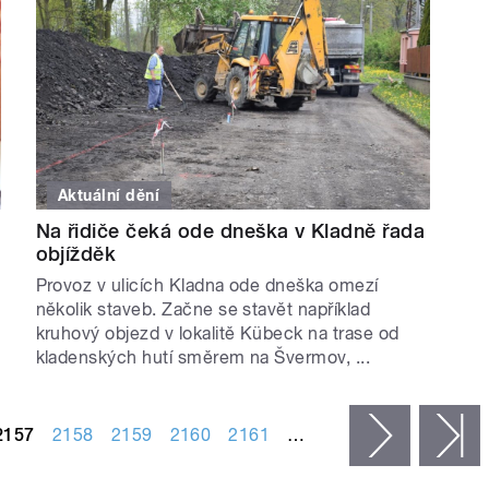
Aktuální dění
Na řidiče čeká ode dneška v Kladně řada
objížděk
Provoz v ulicích Kladna ode dneška omezí
několik staveb. Začne se stavět například
kruhový objezd v lokalitě Kübeck na trase od
kladenských hutí směrem na Švermov, ...
2157
2158
2159
2160
2161
…
následujíc
p