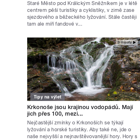
Staré Město pod Králickým Sněžníkem je v létě
centrem pěší turistiky a cyklistiky, v zimě zase
sjezdového a běžeckého lyžování. Stále častěji
tam ale míří fandové v...
3 minuty
Tipy na výlet
Krkonoše jsou krajinou vodopádů. Mají
jich přes 100, mezi...
Nejčastější zmínky o Krkonoších se týkají
lyžování a horské turistiky. Aby také ne, jde o
naše nejvyšší a nejnavštěvovanější hory. Hory s