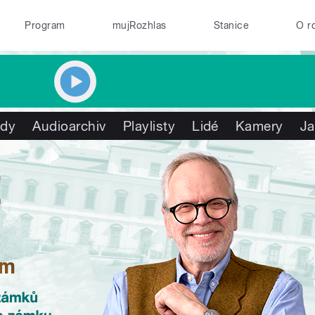
Program
mujRozhlas
Stanice
O r
ady
Audioarchiv
Playlisty
Lidé
Kamery
Ja