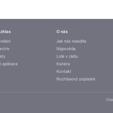
zhlas
O nás
ysílání
Jak nás naladíte
rchiv
Nápověda
sty
Lidé v rádiu
í aplikace
Kariéra
Kontakt
Rozhlasový poplatek
Coo