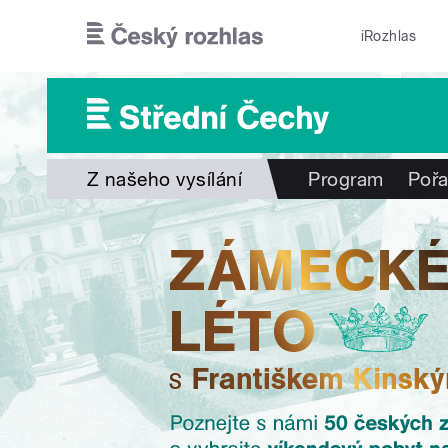
Přejít k hlavnímu obsahu
iRozhlas
Z našeho vysílání
Program
Poř