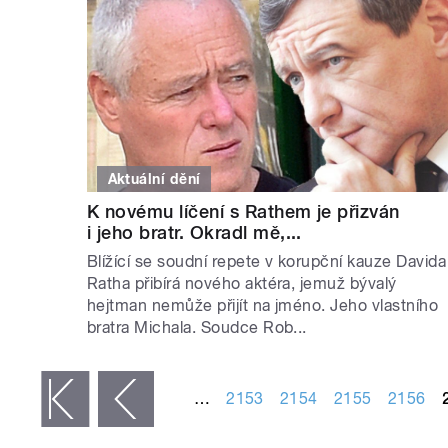
Aktuální dění
K novému líčení s Rathem je přizván
i jeho bratr. Okradl mě,...
Blížící se soudní repete v korupční kauze Davida
Ratha přibírá nového aktéra, jemuž bývalý
hejtman nemůže přijít na jméno. Jeho vlastního
bratra Michala. Soudce Rob...
STRÁNKY
…
2153
2154
2155
2156
 první
‹ předchozí